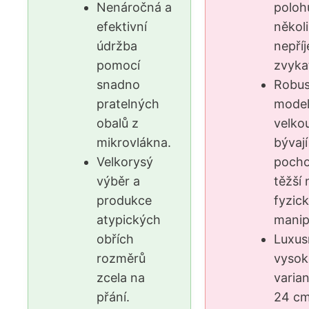
Nenáročná a
polohu
efektivní
několi
údržba
nepří
pomocí
zvyka
snadno
Robus
pratelných
model
obalů z
velko
mikrovlákna.
bývají
Velkorysý
pocho
výběr a
těžší 
produkce
fyzic
atypických
manip
obřích
Luxus
rozměrů
vysok
zcela na
varia
přání.
24 cm