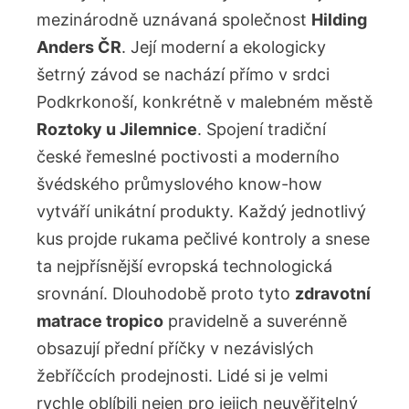
mezinárodně uznávaná společnost
Hilding
Anders ČR
. Její moderní a ekologicky
šetrný závod se nachází přímo v srdci
Podkrkonoší, konkrétně v malebném městě
Roztoky u Jilemnice
. Spojení tradiční
české řemeslné poctivosti a moderního
švédského průmyslového know-how
vytváří unikátní produkty. Každý jednotlivý
kus projde rukama pečlivé kontroly a snese
ta nejpřísnější evropská technologická
srovnání. Dlouhodobě proto tyto
zdravotní
matrace tropico
pravidelně a suverénně
obsazují přední příčky v nezávislých
žebříčcích prodejnosti. Lidé si je velmi
rychle oblíbili nejen pro jejich neuvěřitelný