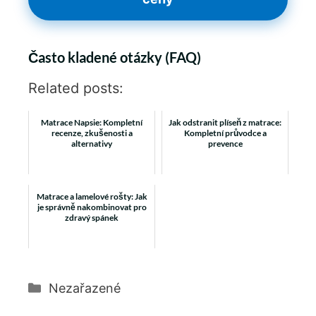
Často kladené otázky (FAQ)
Related posts:
Matrace Napsie: Kompletní
Jak odstranit plíseň z matrace:
recenze, zkušenosti a
Kompletní průvodce a
alternativy
prevence
Matrace a lamelové rošty: Jak
je správně nakombinovat pro
zdravý spánek
Rubriky
Nezařazené