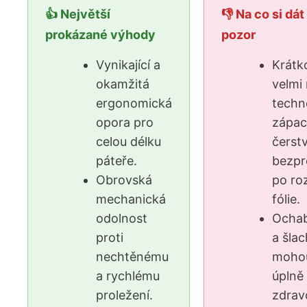
👍 Největší
👎 Na co si dát
prokázané výhody
pozor
Vynikající a
Krátk
okamžitá
velmi
ergonomická
techn
opora pro
zápa
celou délku
čerst
páteře.
bezpr
Obrovská
po ro
mechanická
fólie.
odolnost
Ochab
proti
a šlac
nechtěnému
moho
a rychlému
úplně
proležení.
zdrav