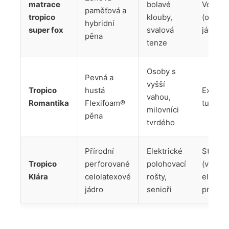
matrace
bolavé
Volitel
paměťová a
tropico
klouby,
(obous
hybridní
super fox
svalová
jádro)
pěna
tenze
Osoby s
Pevná a
vyšší
Tropico
hustá
Extra v
vahou,
Romantika
Flexifoam®
tuhost
milovníci
pěna
tvrdého
Přírodní
Elektrické
Střední
Tropico
perforované
polohovací
(velmi
Klára
celolatexové
rošty,
elastic
jádro
senioři
pružná