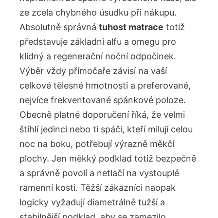
ze zcela chybného úsudku při nákupu.
Absolutně správná
tuhost matrace
totiž
představuje základní alfu a omegu pro
klidný a regenerační noční odpočinek.
Výběr vždy přímočaře závisí na vaší
celkové tělesné hmotnosti a preferované,
nejvíce frekventované spánkové poloze.
Obecně platné doporučení říká, že velmi
štíhlí jedinci nebo ti spáči, kteří milují celou
noc na boku, potřebují výrazně měkčí
plochy. Jen měkký podklad totiž bezpečně
a správně povolí a netlačí na vystouplé
ramenní kosti. Těžší zákazníci naopak
logicky vyžadují diametrálně tužší a
stabilnější podklad, aby se zamezilo