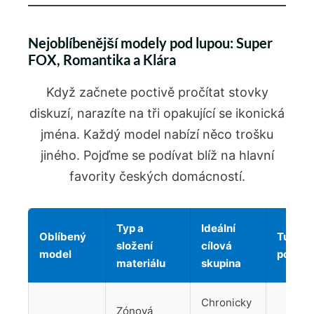
Nejoblíbenější modely pod lupou: Super
FOX, Romantika a Klára
Když začnete poctivě pročítat stovky
diskuzí, narazíte na tři opakující se ikonická
jména. Každý model nabízí něco trošku
jiného. Pojďme se podívat blíž na hlavní
favority českých domácností.
Typ a
Ideální
Oblíbený
Tuhost
složení
cílová
model
podpor
materiálu
skupina
Chronicky
Zónová