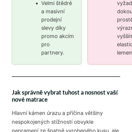
Velmi štědré
vyžad
a masivní
dokou
prodejní
prost
slevy díky
výraz
promo akcím
vyšší
pro
elast
partnery.
lemem
Jak správně vybrat tuhost a nosnost vaší
nové matrace
Hlavní kámen úrazu a příčina většiny
nespokojených stížností obvykle
nepramení ze špatně vyrobeného kusu, ale