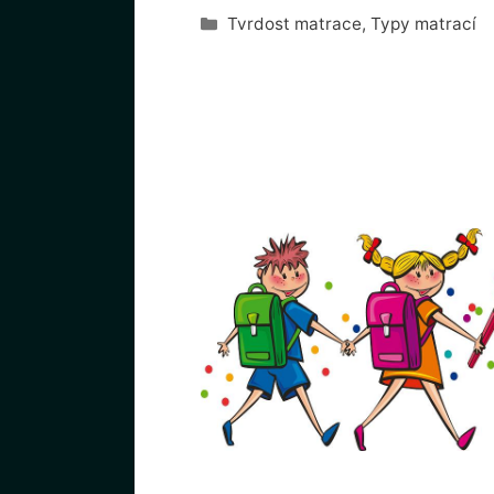
Rubriky
Tvrdost matrace
,
Typy matrací