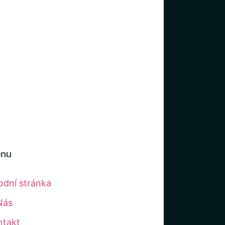
nu
odní stránka
Nás
ntakt