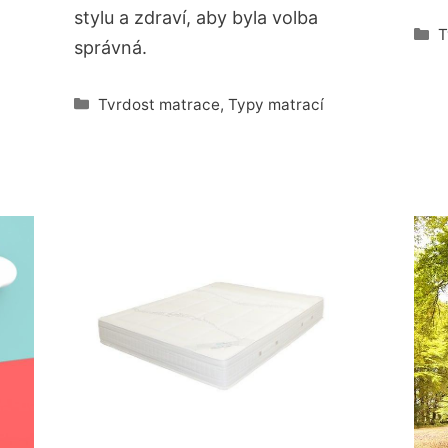
stylu a zdraví, aby byla volba
R
T
správná.
Rubriky
Tvrdost matrace
,
Typy matrací