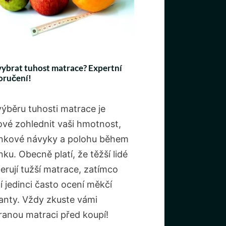
vybrat tuhost matrace? Expertní
oručení!
výběru tuhosti matrace je
čové zohlednit vaši hmotnost,
nkové návyky a polohu během
ku. Obecně platí, že těžší lidé
erují tužší matrace, zatímco
í jedinci často ocení měkčí
ianty. Vždy zkuste vámi
ranou matraci před koupí!