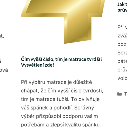
Jak 
a
prů
Při 
zvá
t.
poz
Spr
Čím vyšší číslo, tím je matrace tvrdší?
páte
á.
Vysvětlení zde!
prův
ťová
vol
Při výběru matrace je důležité
chápat, že čím vyšší číslo tvrdosti,
R
T
tím je matrace tužší. To ovlivňuje
váš spánek a pohodlí. Správný
výběr přizpůsobí podporu vašim
potřebám a zlepší kvalitu spánku.