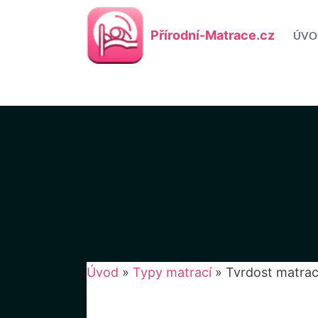
Přeskočit
na
Přírodní-Matrace.cz
ÚVO
obsah
Úvod
»
Typy matrací
»
Tvrdost matra