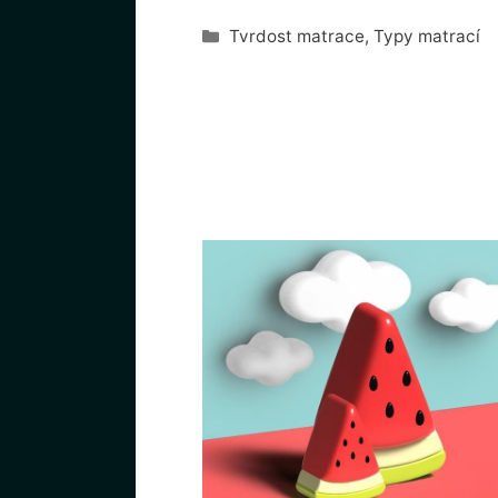
Rubriky
Tvrdost matrace
,
Typy matrací