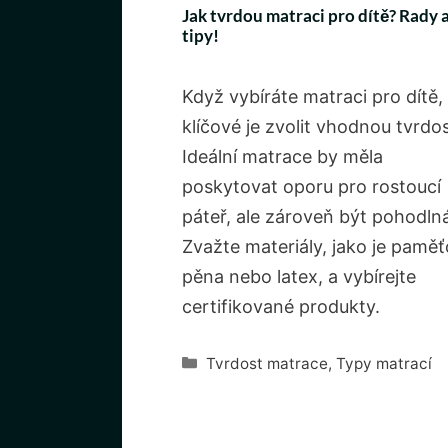
Jak tvrdou matraci pro dítě? Rady 
tipy!
Když vybíráte matraci pro dítě,
klíčové je zvolit vhodnou tvrdos
Ideální matrace by měla
poskytovat oporu pro rostoucí
páteř, ale zároveň být pohodln
Zvažte materiály, jako je pamě
pěna nebo latex, a vybírejte
certifikované produkty.
Rubriky
Tvrdost matrace
,
Typy matrací