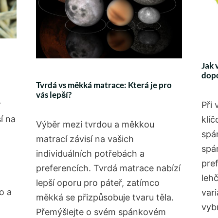
Jak 
dop
Tvrdá vs měkká matrace: Která je pro
vás lepší?
r
Při 
í na
klí
Výběr mezi tvrdou a měkkou
spá
matrací závisí na vašich
spán
individuálních potřebách a
pref
preferencích. Tvrdá matrace nabízí
lehč
lepší oporu pro páteř, zatímco
o a
var
měkká se přizpůsobuje tvaru těla.
vyb
Přemýšlejte o svém spánkovém