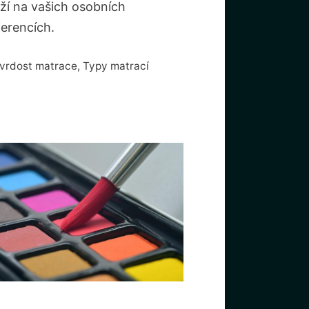
eží na vašich osobních
ferencích.
ubriky
vrdost matrace
,
Typy matrací