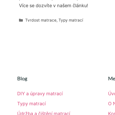
Více se dozvíte v našem článku!
Rubriky
Tvrdost matrace
,
Typy matrací
Blog
Me
DIY a úpravy matrací
Úv
Typy matrací
O 
Údržba a čištění matrací
Ko