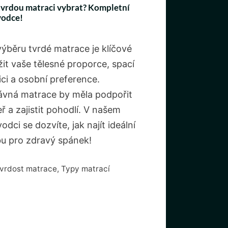
tvrdou matraci vybrat? Kompletní
vodce!
výběru tvrdé matrace je klíčové
žit vaše tělesné proporce, spací
ici a osobní preference.
ávná matrace by měla podpořit
ř a zajistit pohodlí. V našem
odci se dozvíte, jak najít ideální
bu pro zdravý spánek!
ubriky
vrdost matrace
,
Typy matrací