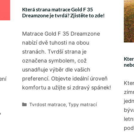
Která strana matrace Gold F 35
Dreamzone je tvrdá? Zjistěte to zde!
Matrace Gold F 35 Dreamzone
nabízí dvě tuhosti na obou
stranách. Tvrdší strana je
Kter
označena symbolem, což
nebo
usnadňuje výběr dle vašich
preferencí. Objevte ideální úroveň
ení
Kter
komfortu a užijte si zdravý spánek!
zim
jed
Rubriky
Tvrdost matrace
,
Typy matrací
bývá
?
letn
pod