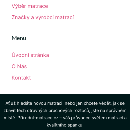
Výběr matrace
Značky a výrobci matrací
Menu
Úvodní stránka
O Nás
Kontakt
Ať už hledáte novou matraci, nebo jen chcete vědět, jak se
zbavit těch otravných prachových roztočů, jste na správném
místě. Přírodní-matrace.cz – váš průvodce světem matrací a
kvalitního spánku.