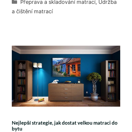
Rubriky
Přeprava a skladování matrací
,
Údržba
a čištění matrací
Nejlepší strategie, jak dostat velkou matraci do
bytu