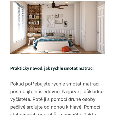
Praktický návod, jak rychle smotat matraci
Pokud potřebujete rychle smotat matraci,
postupujte následovně: Nejprve ji důkladně
vyčistěte. Poté ji s pomocí druhé osoby
pečlivě srolujte od nohou k hlavě. Pomocí
stahovacích popruhů ji upevněte. Takto ji