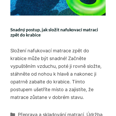
Snadný postup, jak složit nafukovací matraci
zpět do krabice
Složení nafukovací matrace zpět do
krabice může být snadné! Začněte
vypuštěním vzduchu, poté ji rovně složte,
stáhněte od nohou k hlavě a nakonec ji
opatrně zabalte do krabice. Tímto
postupem ušetříte místo a zajistíte, že
matrace zůstane v dobrém stavu.
Rubriky
Přeprava a skladování matrací
,
Údržba