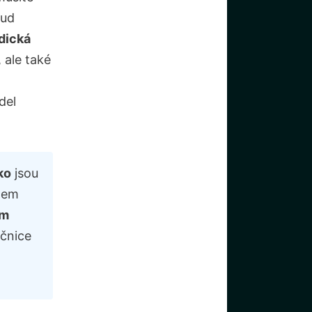
kud
dická
 ale také
del
ko
jsou
dem
ám
očnice