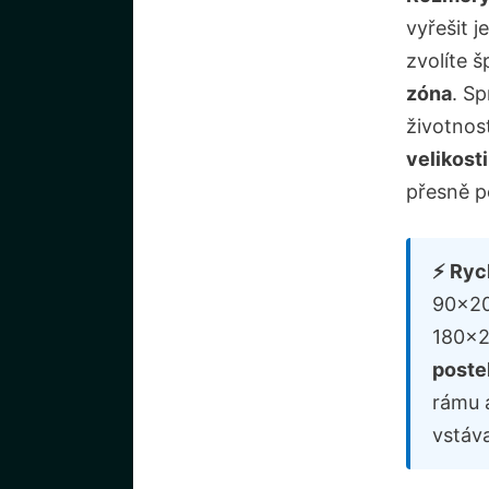
vyřešit 
zvolíte š
zóna
. Sp
životnos
velikost
přesně p
⚡ Ryc
90×20
180×2
poste
rámu 
vstáva