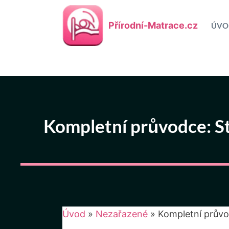
Přeskočit
na
Přírodní-Matrace.cz
ÚVO
obsah
Kompletní průvodce: St
Úvod
»
Nezařazené
»
Kompletní průvo