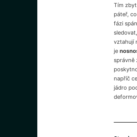
Tím zbyt
páteř, c
fázi spá
sledovat
vztahují 
je
nosno
správně 
poskytn
napříč c
jádro po
deformov