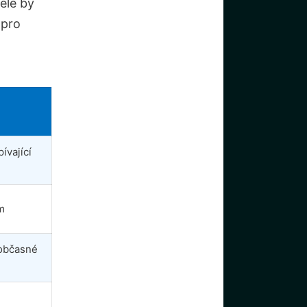
ele by
 pro
pívající
m
, občasné