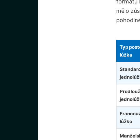
formátu 
mělo zůs
pohodlné
Typ poste
lůžka
Standar
jednolůž
Prodlou
jednolůž
Francou
lůžko
Manžels