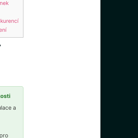
ánek
nkurencí
ení
?
osti
lace a
pro