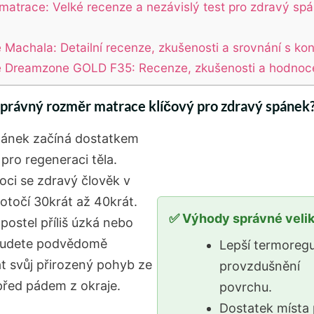
í matrace: Velké recenze a nezávislý test pro zdravý sp
 Machala: Detailní recenze, zkušenosti a srovnání s ko
 Dreamzone GOLD F35: Recenze, zkušenosti a hodnoc
správný rozměr matrace klíčový pro zdravý spánek
ánek začíná dostatkem
pro regeneraci těla.
ci se zdravý člověk v
otočí 30krát až 40krát.
✅ Výhody správné velik
postel příliš úzká nebo
 budete podvědomě
Lepší termoregu
 svůj přirozený pohyb ze
provzdušnění
před pádem z okraje.
povrchu.
Dostatek místa 