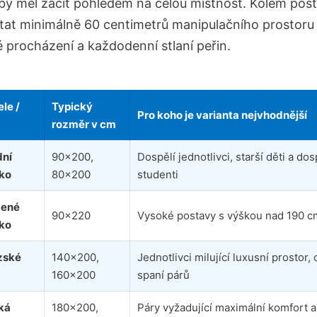
by měl začít pohledem na celou místnost. Kolem post
tat minimálně 60 centimetrů manipulačního prostoru
 procházení a každodenní stlaní peřin.
le /
Typický
Pro koho je varianta nejvhodnější
rozměr v cm
dní
90×200,
Dospělí jednotlivci, starší děti a dos
ko
80×200
studenti
žené
90×220
Vysoké postavy s výškou nad 190 c
ko
zské
140×200,
Jednotlivci milující luxusní prostor
160×200
spaní párů
ká
180×200,
Páry vyžadující maximální komfort a