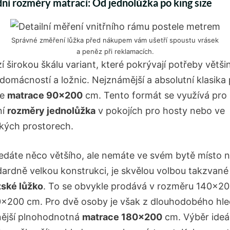
ní rozměry matrací: Od jednolůžka po king size
Správné změření lůžka před nákupem vám ušetří spoustu vrásek
a peněz při reklamacích.
í širokou škálu variant, které pokrývají potřeby větši
domácností a ložnic. Nejznámější a absolutní klasika
je
matrace 90×200
cm. Tento formát se využívá pro
ní
rozměry jednolůžka
v pokojích pro hosty nebo ve
kých prostorech.
edáte něco většího, ale nemáte ve svém bytě místo 
ardně velkou konstrukci, je skvělou volbou takzvané
ské lůžko
. To se obvykle prodává v rozměru 140×2
×200 cm. Pro dvě osoby je však z dlouhodobého hle
ější plnohodnotná
matrace 180×200
cm. Výběr ideá