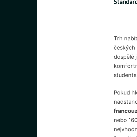
Standard
Trh nabíz
českých 
dospělé 
komfort
students
Pokud hl
nadstand
francouz
nebo 160
nejvhodn