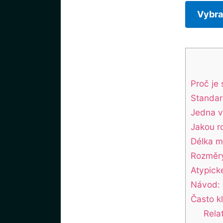
Vybra
Proč je
Standar
Jedna v
Jakou r
Délka m
Rozměry
Atypick
Návod: 
Často k
Rela