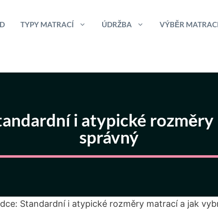
D
TYPY MATRACÍ
ÚDRŽBA
VÝBĚR MATRAC
andardní i atypické rozměry m
správný
dce: Standardní i atypické rozměry matrací a jak vyb