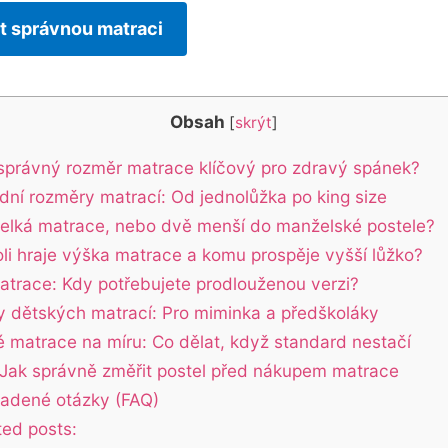
t správnou matraci
Obsah
[
skrýt
]
 správný rozměr matrace klíčový pro zdravý spánek?
dní rozměry matrací: Od jednolůžka po king size
elká matrace, nebo dvě menší do manželské postele?
oli hraje výška matrace a komu prospěje vyšší lůžko?
atrace: Kdy potřebujete prodlouženou verzi?
 dětských matrací: Pro miminka a předškoláky
é matrace na míru: Co dělat, když standard nestačí
Jak správně změřit postel před nákupem matrace
ladené otázky (FAQ)
ted posts: