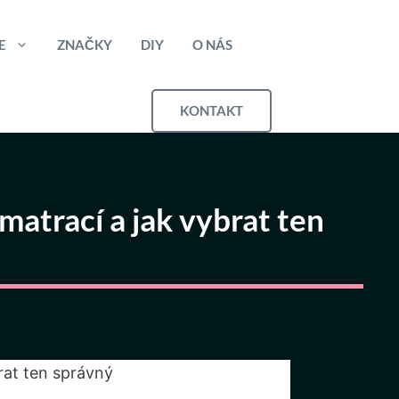
E
ZNAČKY
DIY
O NÁS
KONTAKT
atrací a jak vybrat ten
rat ten správný