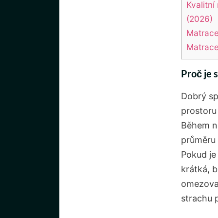
Kvalitn
(2026)
Matrace
Matrace
Proč je 
Dobrý sp
prostoru 
Během no
průměru 
Pokud je 
krátká,
omezovat
strachu 