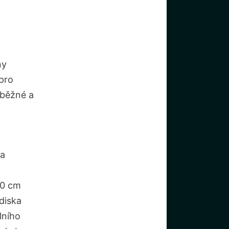
ny
 pro
 běžné a
na
00 cm
diska
lního