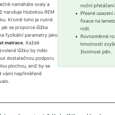
ečně namáháte svaly a
noční přetáčení
ož narušuje hlubokou REM
Přesné usazení 
nku. Kromě toho je nutné
fixace na lamel
, jak se proporce lůžka
rošt.
na fyzikální parametry jako
Rovnoměrné roz
st matrace
. Každé
hmotnosti zvyš
zvolené lůžko by mělo
životnost pěn.
out dostatečnou podporu
elou plochou, aniž by se
d vámi nepřiměřeně
alo.