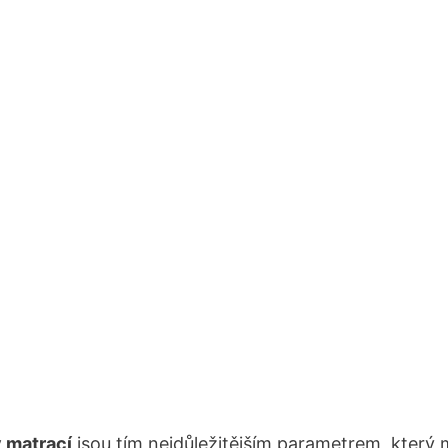
 matrací
jsou tím nejdůležitějším parametrem, který 