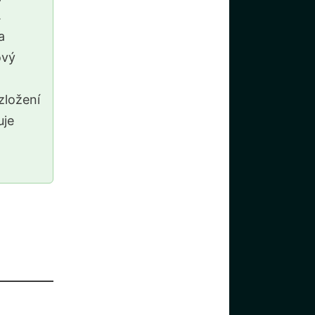
.
a
ový
ložení
uje