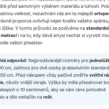
ještě před samotným výběrem materiálu a tuhosti. Po
patnou velikost, nezachrání vás ani ta nejlepší
ortope
rávné proporce ovlivňují nejen kvalitu vašeho spánku,
t lůžka. V tomto průvodci se podíváme na
standardní
i matrací
i na to, kdy dává smysl nechat si vyrobit mo
odle vašich představ.
hlá odpověď:
Nejprodávanější rozměry pro
jednolůž
0 cm, zatímco pro dvě osoby je absolutním standar
00 cm. Před nákupem vždy pečlivě změřte
vnitřní r
le
, nikoliv vnější okraje. Výška by měla přesahovat b
alespoň o 10 centimetrů, aby se vám ráno pohodlně
lo a tělo netlačilo na
rošt
.