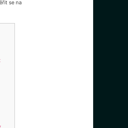
řit se na
t
y