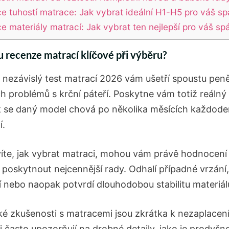
e tuhostí matrace: Jak vybrat ideální H1-H5 pro váš s
e materiály matrací: Jak vybrat ten nejlepší pro váš sp
u recenze matrací klíčové při výběru?
a nezávislý test matrací 2026 vám ušetří spoustu peně
h problémů s krční páteří. Poskytne vám totiž reálný
ak se daný model chová po několika měsících každod
í.
íte, jak vybrat matraci, mohou vám právě hodnocen
 poskytnout nejcennější rady. Odhalí případné vrzání,
í nebo naopak potvrdí dlouhodobou stabilitu materiál
ké zkušenosti s matracemi jsou zkrátka k nezaplacení
i často upozorňují na drobné detaily, jako je prodyšn