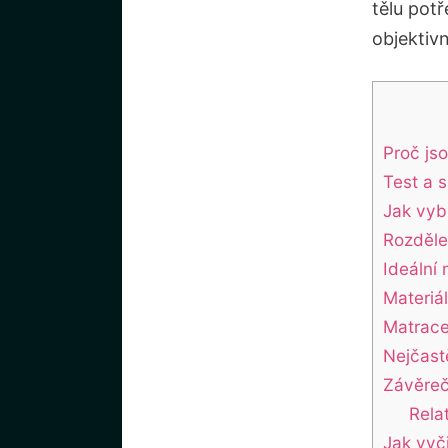
tělu pot
objektivn
Proč js
Test a s
Jak vyb
Rozdělen
Ideální
Materiá
Matrace
Nejčast
Závěreč
Rela
Jak vyč