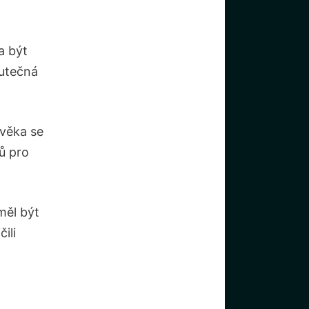
a být
kutečná
ověka se
ů pro
měl být
ili