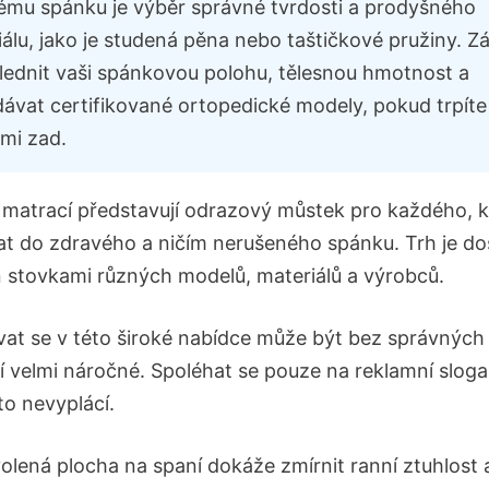
ému spánku je výběr správné tvrdosti a prodyšného
álu, jako je studená pěna nebo taštičkové pružiny. Z
hlednit vaši spánkovou polohu, tělesnou hmotnost a
dávat certifikované ortopedické modely, pokud trpíte
tmi zad.
matrací představují odrazový můstek pro každého, 
at do zdravého a ničím nerušeného spánku. Trh je do
 stovkami různých modelů, materiálů a výrobců.
vat se v této široké nabídce může být bez správných
í velmi náročné. Spoléhat se pouze na reklamní slog
to nevyplácí.
olená plocha na spaní dokáže zmírnit ranní ztuhlost 