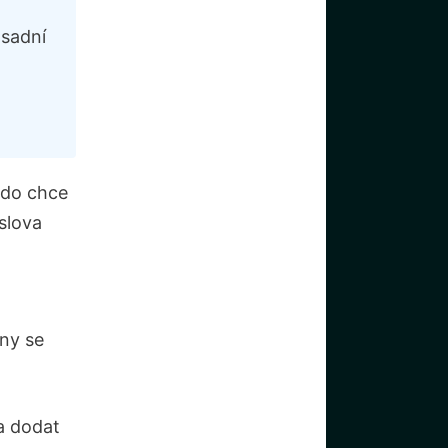
ásadní
kdo chce
slova
any se
a dodat