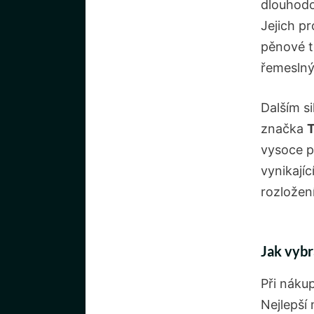
dlouhodo
Jejich p
pěnové t
řemesln
Dalším s
značka
T
vysoce p
vynikají
rozložení
Jak vybr
Při náku
Nejlepší