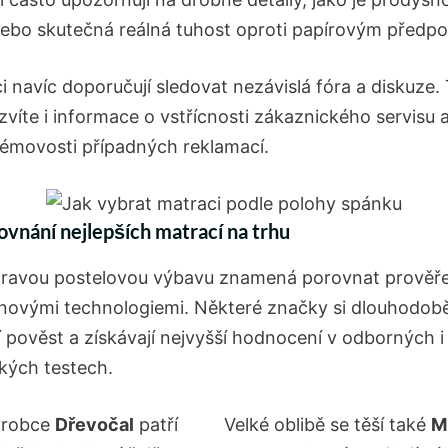
ebo skutečná reálná tuhost oproti papírovým předp
i navíc doporučují sledovat nezávislá fóra a diskuze.
zvíte i informace o vstřícnosti zákaznického servisu 
émovosti případných reklamací.
rovnání nejlepších matrací na trhu
 pravou postelovou výbavu znamená porovnat prověř
s novými technologiemi. Některé značky si dlouhodobě
í pověst a získávají nejvyšší hodnocení v odborných i
ských testech.
ýrobce
Dřevočal
patří
Velké oblibě se těší také
M