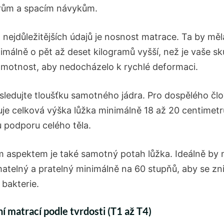
rům a spacím návykům.
 nejdůležitějších údajů je nosnost matrace. Ta by měl
imálně o pět až deset kilogramů vyšší, než je vaše s
hmotnost, aby nedocházelo k rychlé deformaci.
sledujte tloušťku samotného jádra. Pro dospělého čl
je celková výška lůžka minimálně 18 až 20 centimetr
 podporu celého těla.
m aspektem je také samotný potah lůžka. Ideálně by 
atelný a pratelný minimálně na 60 stupňů, aby se znič
 bakterie.
í matrací podle tvrdosti (T1 až T4)