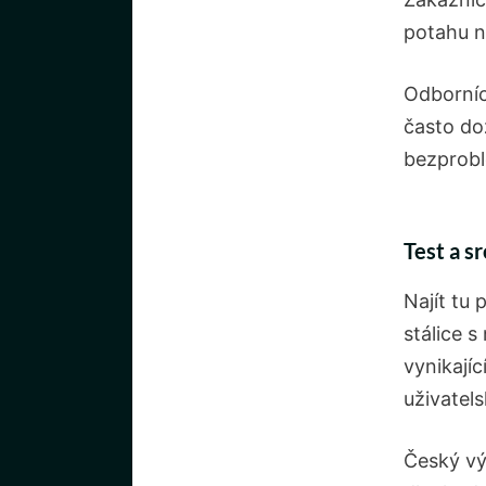
potahu n
Odborníc
často do
bezprobl
Test a s
Najít tu
stálice 
vynikajíc
uživatel
Český v