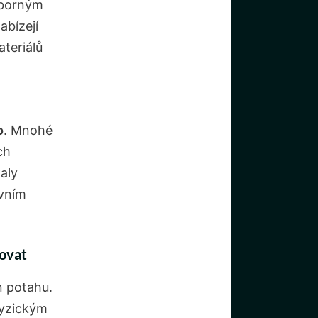
výborným
abízejí
ateriálů
o
. Mnohé
ch
kaly
ivním
rovat
n potahu.
fyzickým