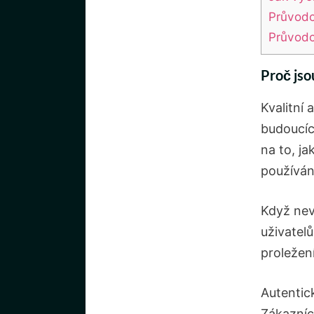
Průvodc
Průvodc
Proč jso
Kvalitní 
budoucíc
na to, j
používán
Když nev
uživatelů
proležen
Autentic
Zákazníc