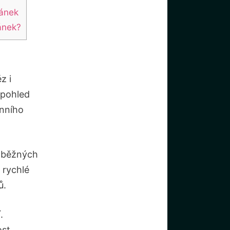
pánek
ánek?
z i
 pohled
enního
í běžných
 rychlé
ů.
.
ost