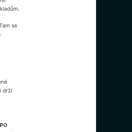
okladům.
 Tam se
a
ené
 drží
PO