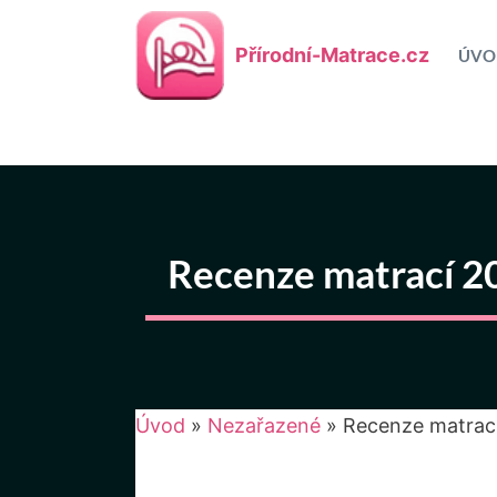
Přeskočit
na
Přírodní-Matrace.cz
ÚVO
obsah
Recenze matrací 202
Úvod
»
Nezařazené
»
Recenze matrací 