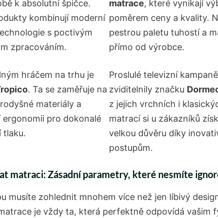
bě k absolutní špičce.
matrace
, které vynikají 
rodukty kombinují moderní
poměrem ceny a kvality. N
echnologie s poctivým
pestrou paletu tuhostí a m
ým zpracováním.
přímo od výrobce.
ilným hráčem na trhu je
Proslulé televizní kampaně
ropico
. Ta se zaměřuje na
zviditelnily značku
Dorme
rodyšné materiály a
z jejich vrchních i klasický
cí ergonomii pro dokonalé
matrací si u zákazníků zís
 tlaku.
velkou důvěru díky inovat
postupům.
at matraci: Zásadní parametry, které nesmíte igno
pu musíte zohlednit mnohem více než jen líbivý desig
 matrace je vždy ta, která perfektně odpovídá vašim 