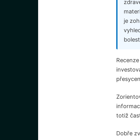
zdrav
materi
je zo
vyhle
boles
Recenze 
investov
přesycen
Zoriento
informac
totiž čas
Dobře zv