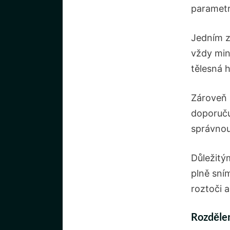
paramet
Jedním z
vždy min
tělesná 
Zároveň 
doporuču
správnou
Důležitý
plně sním
roztoči a
Rozdělen