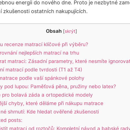
řebnou energii do nového dne. Proto je nezbytné zamě
í zkušenosti ostatních nakupujících.
Obsah
[
skrýt
]
ou recenze matrací klíčové při výběru?
rovnání nejlepších matrací na trhu
rat matraci: Zásadní parametry, které nesmíte ignorova
í matrací podle tvrdosti (T1 až T4)
 matrace podle vaší spánkové polohy
ly pod lupou: Paměťová pěna, pružiny nebo latex?
 pro bolavá záda a ortopedické modely
ější chyby, které děláme při nákupu matrace
né shrnutí: Kde hledat ověřené zkušenosti
ted posts:
istit matraci od roztočů: Kompletní návod a babské rad