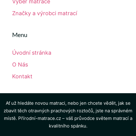
Výběr matrace
Značky a výrobci matrací
Menu
Úvodní stránka
O Nás
Kontakt
Ať už hledáte novou matraci, nebo jen chcete vědět, jak se
zbavit těch otravných prachových roztočů, jste na správném
místě. Přírodní-matrace.cz – váš průvodce světem matrací a
kvalitního spánku.