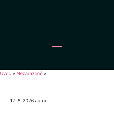
Úvod
»
Nezařazené
»
12. 6. 2026
autor: