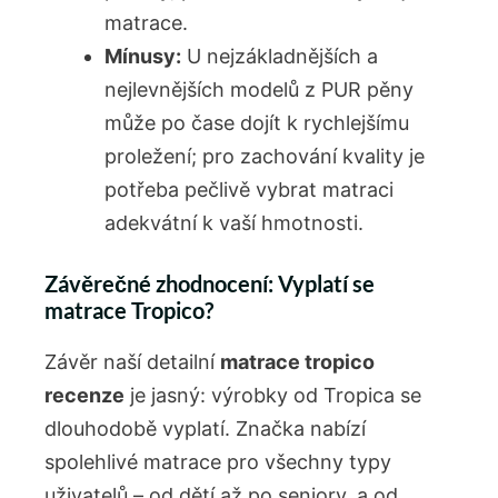
matrace.
Mínusy:
U nejzákladnějších a
nejlevnějších modelů z PUR pěny
může po čase dojít k rychlejšímu
proležení; pro zachování kvality je
potřeba pečlivě vybrat matraci
adekvátní k vaší hmotnosti.
Závěrečné zhodnocení: Vyplatí se
matrace Tropico?
Závěr naší detailní
matrace tropico
recenze
je jasný: výrobky od Tropica se
dlouhodobě vyplatí. Značka nabízí
spolehlivé matrace pro všechny typy
uživatelů – od dětí až po seniory, a od