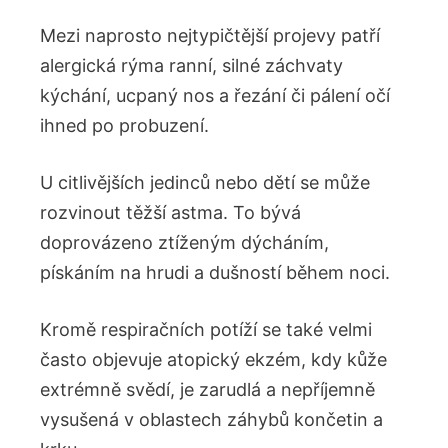
Mezi naprosto nejtypičtější projevy patří
alergická rýma ranní, silné záchvaty
kýchání, ucpaný nos a řezání či pálení očí
ihned po probuzení.
U citlivějších jedinců nebo dětí se může
rozvinout těžší astma. To bývá
doprovázeno ztíženým dýcháním,
pískáním na hrudi a dušností během noci.
Kromě respiračních potíží se také velmi
často objevuje atopický ekzém, kdy kůže
extrémně svědí, je zarudlá a nepříjemně
vysušená v oblastech záhybů končetin a