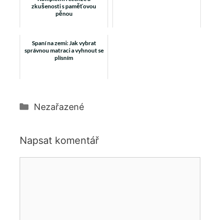
zkušenosti s paměťovou
pěnou
Spaní na zemi: Jak vybrat
správnou matraci a vyhnout se
plísním
Rubriky
Nezařazené
Napsat komentář
Komentář