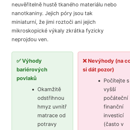
neuvěřitelně hustě tkaného materiálu nebo
nanotkaniny. Jejich póry jsou tak
miniaturní, že jimi roztoči ani jejich
mikroskopické výkaly zkrátka fyzicky
neprojdou ven.
✅ Výhody
❌ Nevýhody (na c
bariérových
si dát pozor)
povlaků
Počítejte s
Okamžitě
vyšší
odstřihnou
počáteční
hmyz uvnitř
finanční
matrace od
investicí
potravy
(často v