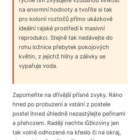
rychle tím zvyšujete vzdušnou vlhkost
na enormní hodnoty a tvoříte si tak
pro kolonii roztočů přímo ukázkově
ideální rajské prostředí k masivní
reprodukci. Stejně tak nedávejte do
rohu ložnice přebytek pokojových
květin, z jejichž hlíny a zálivky se
vypařuje voda.
Zapomeňte na dřívější přísné zvyky. Ráno
hned po probuzení a vstání z postele
postel ihned úhledně nezastýlejte peřinami
a přehozem. Raději nechte lůžkoviny jen
tak volně odhozené na křeslo či na okraj,