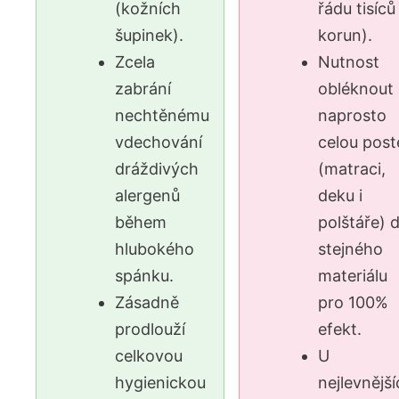
(kožních
řádu tisíců
šupinek).
korun).
Zcela
Nutnost
zabrání
obléknout
nechtěnému
naprosto
vdechování
celou post
dráždivých
(matraci,
alergenů
deku i
během
polštáře) 
hlubokého
stejného
spánku.
materiálu
Zásadně
pro 100%
prodlouží
efekt.
celkovou
U
hygienickou
nejlevnějš