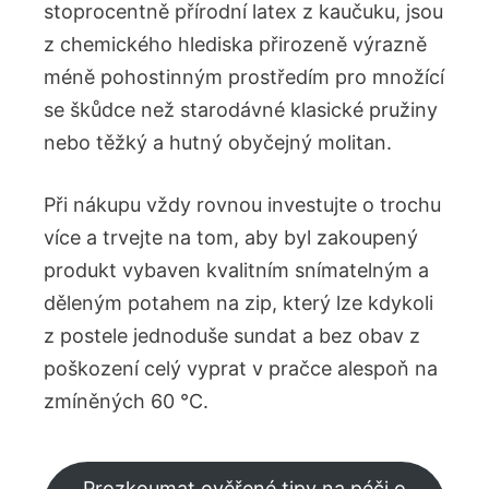
stoprocentně přírodní latex z kaučuku, jsou
z chemického hlediska přirozeně výrazně
méně pohostinným prostředím pro množící
se škůdce než starodávné klasické pružiny
nebo těžký a hutný obyčejný molitan.
Při nákupu vždy rovnou investujte o trochu
více a trvejte na tom, aby byl zakoupený
produkt vybaven kvalitním snímatelným a
děleným potahem na zip, který lze kdykoli
z postele jednoduše sundat a bez obav z
poškození celý vyprat v pračce alespoň na
zmíněných 60 °C.
Prozkoumat ověřené tipy na péči o