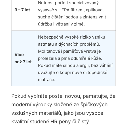
Nutnost pořídit specializovaný
3 – 7 let
vysavač s HEPA filtrem, aplikovat
suché čištění sodou a zintenzivnit
údržbu i větrání v zimě.
Nebezpečně vysoké riziko vzniku
astmatu a dýchacích problémů.
Molitanová i paměťová vrstva je
Více
proleželá a plná odumřelé kůže.
než 7 let
Pokud máte silnou alergii, bez váhání
uvažujte o koupi nové ortopedické
matrace.
Pokud vybíráte postel novou, pamatujte, že
moderní výrobky složené ze špičkových
vzdušných materiálů, jako jsou vysoce
kvalitní studené HR pěny či čistý