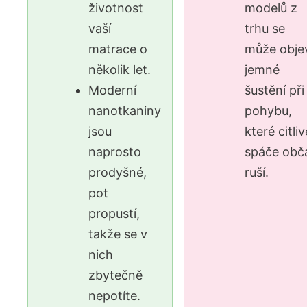
životnost
modelů z
vaší
trhu se
matrace o
může objev
několik let.
jemné
Moderní
šustění při
nanotkaniny
pohybu,
jsou
které citliv
naprosto
spáče obč
prodyšné,
ruší.
pot
propustí,
takže se v
nich
zbytečně
nepotíte.