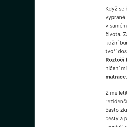
Když se ř
vyprané 
v samém 
života. Z
kožní bu
tvoří do
Roztoči 
ničení m
matrace
Z mé let
rezidenč
často zk
cesty a 
„suché“ 