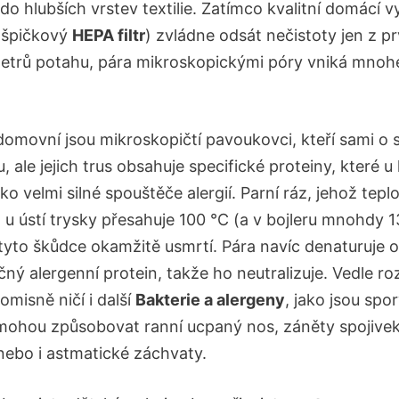
do hlubších vrstev textilie. Zatímco kvalitní domácí v
 špičkový
HEPA filtr
) zvládne odsát nečistoty jen z p
metrů potahu, pára mikroskopickými póry vniká mno
domovní jsou mikroskopičtí pavoukovci, kteří sami o 
 ale jejich trus obsahuje specifické proteiny, které u l
ako velmi silné spouštěče alergií. Parní ráz, jehož tepl
a u ústí trysky přesahuje 100 °C (a v bojleru mnohdy 
 tyto škůdce okamžitě usmrtí. Pára navíc denaturuje 
ný alergenní protein, takže ho neutralizuje. Vedle ro
misně ničí i další
Bakterie a alergeny
, jako jsou spor
ž mohou způsobovat ranní ucpaný nos, záněty spojivek
ebo i astmatické záchvaty.