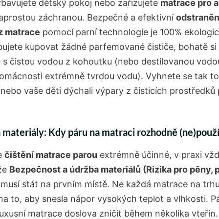
bavujete dětský pokoj nebo zařizujete
matrace pro a
naprostou záchranou. Bezpečné a efektivní
odstraněn
z matrace
pomocí parní technologie je 100% ekologic
ujete kupovat žádné parfemované čističe, bohatě si
e s čistou vodou z kohoutku (nebo destilovanou vodo
omácnosti extrémně tvrdou vodu). Vyhnete se tak t
 nebo vaše děti dýchali výpary z čisticích prostředků
 materiály: Kdy páru na matraci rozhodně (ne)použ
je
čištění matrace parou
extrémně účinné, v praxi vžd
že
Bezpečnost a údržba materiálů (Rizika pro pěny, p
musí stát na prvním místě. Ne každá matrace na trhu
na to, aby snesla nápor vysokých teplot a vlhkosti. 
luxusní matrace doslova zničit během několika vteřin.