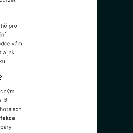
tič
pro
ční
vodce vám
 a jak
ku.
?
žádným
 již
 hotelech
nfekce
 páry