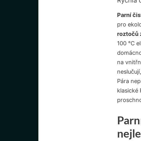
Rychlá 
Parní či
pro ekol
roztočů 
100 °C e
domácnos
na vnitřn
neslučuj
Pára nep
klasické 
proschno
Parní
nejle