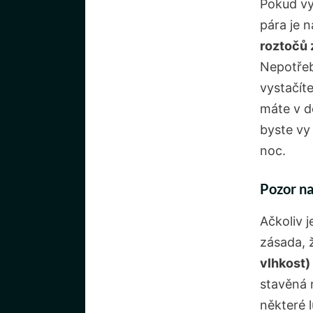
Pokud vy
pára je 
roztočů 
Nepotřeb
vystačít
máte v d
byste vy
noc.
Pozor na
Ačkoliv 
zásada, 
vlhkost)
stavěná 
některé 