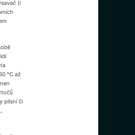
ysavač (i
rvních
hem
sobě
idí
ota
130 °C až
onen
ztočů
y plísní či
,