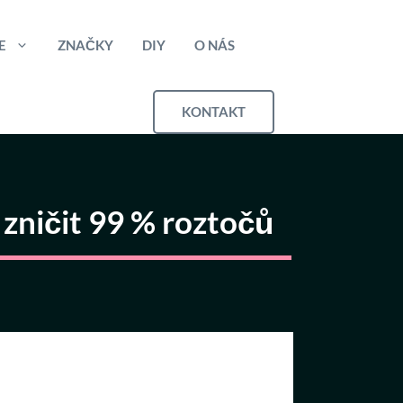
E
ZNAČKY
DIY
O NÁS
KONTAKT
a zničit 99 % roztočů