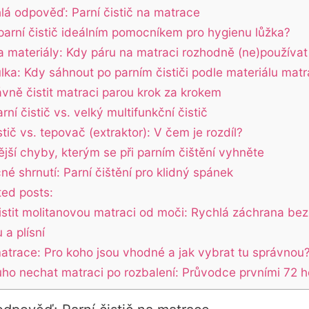
lá odpověď: Parní čistič na matrace
 parní čistič ideálním pomocníkem pro hygienu lůžka?
a materiály: Kdy páru na matraci rozhodně (ne)používat
lka: Kdy sáhnout po parním čističi podle materiálu mat
ávně čistit matraci parou krok za krokem
rní čistič vs. velký multifunkční čistič
stič vs. tepovač (extraktor): V čem je rozdíl?
ější chyby, kterým se při parním čištění vyhněte
é shrnutí: Parní čištění pro klidný spánek
ted posts:
istit molitanovou matraci od moči: Rychlá záchrana bez
a plísní
atrace: Pro koho jsou vhodné a jak vybrat tu správnou
uho nechat matraci po rozbalení: Průvodce prvními 72 