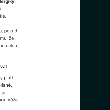
lergiky
,
í
ké.
u, pokud
omu, že
 po celou
ívat
y platí
lísně,
 je
Pára může