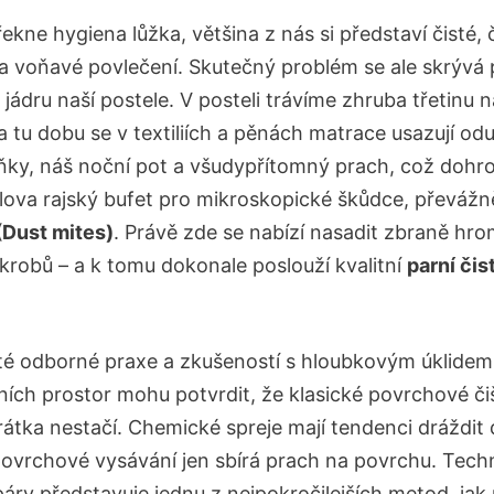
ekne hygiena lůžka, většina z nás si představí čisté, 
a voňavé povlečení. Skutečný problém se ale skrývá 
jádru naší postele. V posteli trávíme zhruba třetinu 
a tu dobu se v textiliích a pěnách matrace usazují od
ňky, náš noční pot a všudypřítomný prach, což doh
slova rajský bufet pro mikroskopické škůdce, převážn
(Dust mites)
. Právě zde se nabízí nasadit zbraně h
ikrobů – a k tomu dokonale poslouží kvalitní
parní čis
.
ité odborné praxe a zkušeností s hloubkovým úklidem
ních prostor mohu potvrdit, že klasické povrchové či
rátka nestačí. Chemické spreje mají tendenci dráždit
povrchové vysávání jen sbírá prach na povrchu. Tech
páry představuje jednu z nejpokročilejších metod, jak