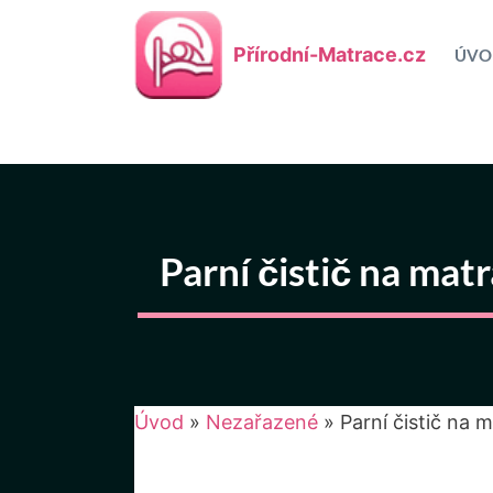
Přeskočit
na
Přírodní-Matrace.cz
ÚVO
obsah
Parní čistič na matr
Úvod
»
Nezařazené
»
Parní čistič na 