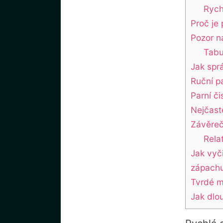
Rych
Proč je
Pozor n
Tabu
Jak spr
Ruční pa
Parní či
Nejčast
Závěrečn
Rela
Jak vyč
zápachu 
Tvrdé m
Jak dlo