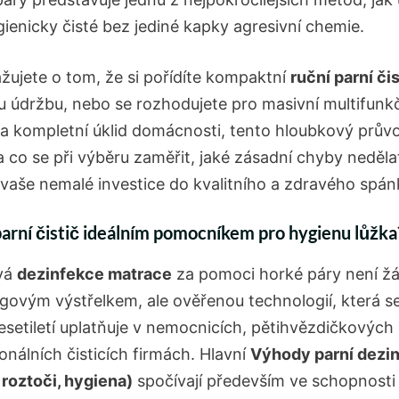
gienicky čisté bez jediné kapky agresivní chemie.
ažujete o tom, že si pořídíte kompaktní
ruční parní čis
 údržbu, nebo se rozhodujete pro masivní multifunk
 na kompletní úklid domácnosti, tento hloubkový prů
 co se při výběru zaměřit, jaké zásadní chyby nedělat
 vaše nemalé investice do kvalitního a zdravého spán
parní čistič ideálním pomocníkem pro hygienu lůžka
vá
dezinfekce matrace
za pomoci horké páry není 
govým výstřelkem, ale ověřenou technologií, která se
esetiletí uplatňuje v nemocnicích, pětihvězdičkových
onálních čisticích firmách. Hlavní
Výhody parní dezi
 roztoči, hygiena)
spočívají především ve schopnosti