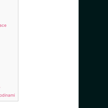
race
?
hodinami