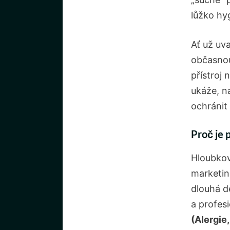
lůžko hy
Ať už uv
občasnou
přístroj
ukáže, na
ochránit
Proč je 
Hloubko
marketin
dlouhá d
a profesi
(Alergie,