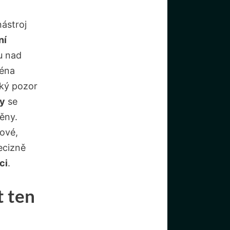
ástroj
ní
u nad
ména
lký pozor
ny
se
pěny.
nové,
ecizně
ci
.
t ten