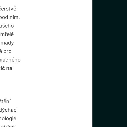
čerstvě
pod ním,
našeho
umřelé
romady
ě pro
romadného
tič na
štění
 dýchací
nologie
 udržet