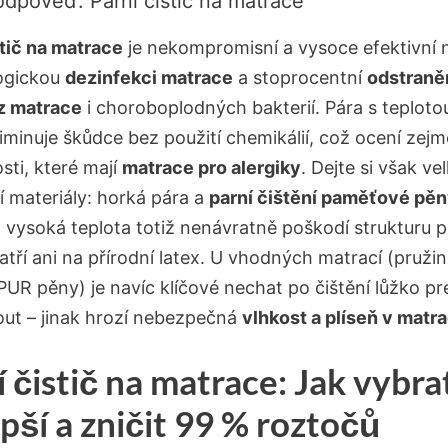
odpověď: Parní čistič na matrace
stič na matrace
je nekompromisní a vysoce efektivní n
ogickou
dezinfekci matrace
a stoprocentní
odstraně
z matrace
i choroboplodných bakterií. Pára s teploto
liminuje škůdce bez použití chemikálií, což ocení zej
ti, které mají
matrace pro alergiky
. Dejte si však ve
í materiály: horká pára a
parní čištění paměťové pě
í, vysoká teplota totiž nenávratně poškodí strukturu 
atří ani na přírodní latex. U vhodných matrací (pruži
PUR pěny) je navíc klíčové nechat po čištění lůžko pr
ut – jinak hrozí nebezpečná
vlhkost a plíseň v matra
 čistič na matrace: Jak vybra
pší a zničit 99 % roztočů