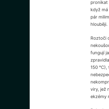
pronikat 
když má
pár mili
hlouběji.
Roztoči 
nekoušou,
fungují j
zpravidl
150 °C),
nebezpeč
nekompro
viry, je
ekzémy n