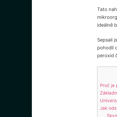
Tato nah
mikroorg
ideálně 
Sepsali 
pohodlí 
peroxid č
Proč je 
Základn
Univerz
Jak odst
Skvr