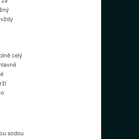
 za
ěžný
 vždy
plně celý
hlavně
né
rží
ho
lou sodou