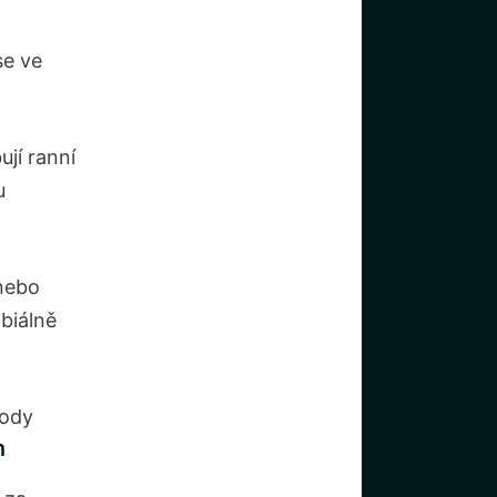
se ve
ují ranní
u
 nebo
biálně
m