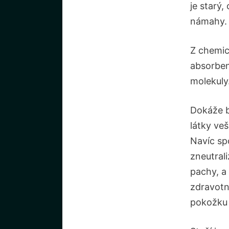
je starý,
námahy.
Z chemic
absorben
molekuly
Dokáže b
látky ve
Navíc sp
zneutral
pachy, a
zdravotn
pokožku