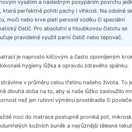
hovým vysátím a následným posypáním povrchu jedl
 která perfektně pohltí pachy i vlhkost. Na odolné s
u, moči nebo krve platí peroxid vodíku či speciální
tický čistič. Pro absolutní a hloubkovou čistotu se
čuje pravidelně využít parní čistič nebo tepovač.
matrací je naprosto klíčovým a často opomíjeným kr
dokonalé hygieny lůžka a opravdu zdravého spánku.
 strávíme v průměru celou třetinu našeho života. To j
ně dlouhá doba na to, aby si naše lůžko zasloužilo 
zornost než jen rutinní výměnu prostěradla či povleče
ždé noci do matrace postupně proniká pot, mikrosk
odumřelých kožních buněk a nejrůznější tělesné tekut