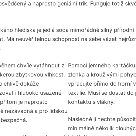
 osvědčený a naprosto geniální trik. Funguje totiž skv
kého hlediska je jedlá soda mimořádně silný přírodní
t. Má neuvěřitelnou schopnost na sebe vázat nejrůzn
.
ěhem chvíle vytáhnout z
Pomocí jemného kartáčku 
škerou zbytkovou vlhkost.
zlehka a krouživými pohy
olehlivě dokáže
vpracujte přímo do horní v
izovat i hluboko usazené
textilie. Musí se dostat d
 přitom je naprosto
kontaktu s vlákny.
ě nezávadná a pro lidskou
Následně ji nechte působit
 bezpečná.
minimálně několik dlouhýc