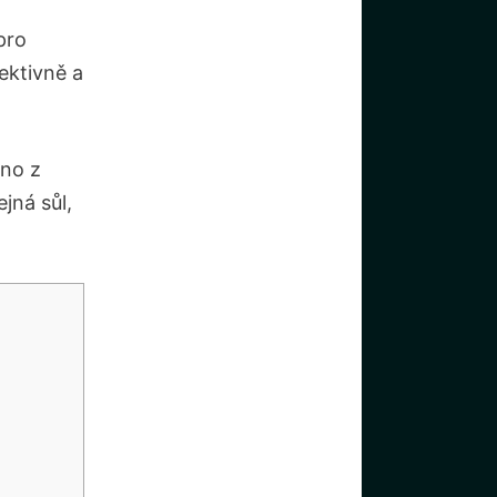
pro
ektivně a
dno z
jná sůl,