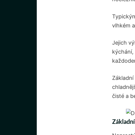
Typickým
vlhkém a
Jejich vý
kýchání, 
každode
Základní
chladněj
čisté a 
Základní