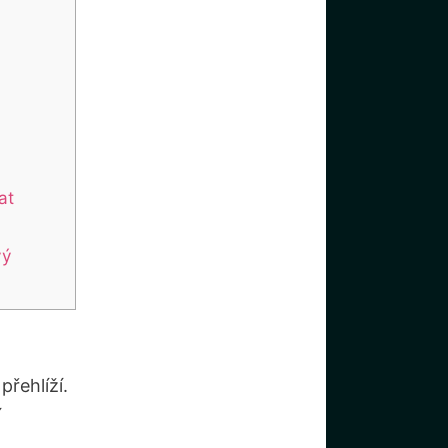
at
vý
přehlíží.
í