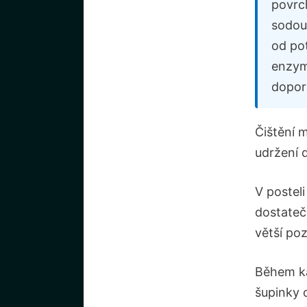
povrc
sodou,
od pot
enzyma
doporu
Čištění 
udržení 
V posteli
dostateč
větší po
Během ka
šupinky 