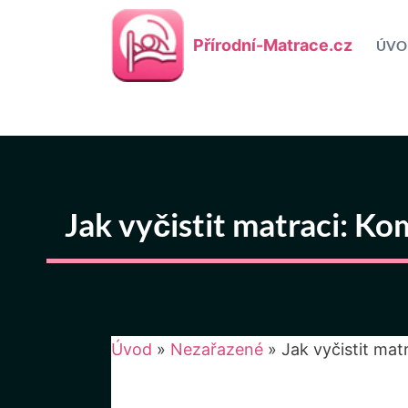
Přeskočit
na
Přírodní-Matrace.cz
ÚVO
obsah
Jak vyčistit matraci: K
Úvod
»
Nezařazené
»
Jak vyčistit ma