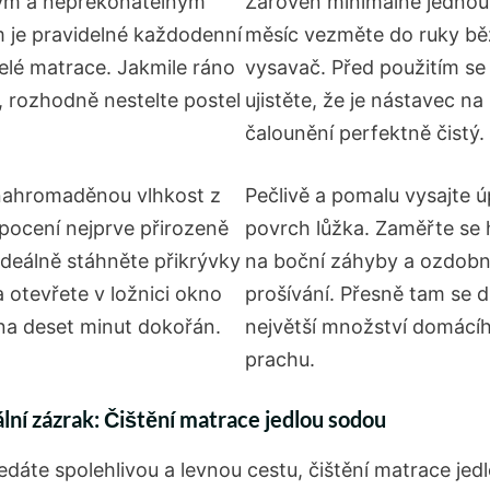
ým a nepřekonatelným
Zároveň minimálně jednou
 je pravidelné každodenní
měsíc vezměte do ruky b
celé matrace. Jakmile ráno
vysavač. Před použitím se
, rozhodně nestelte postel
ujistěte, že je nástavec na
čalounění perfektně čistý.
nahromaděnou vlhkost z
Pečlivě a pomalu vysajte ú
pocení nejprve přirozeně
povrch lůžka. Zaměřte se 
 Ideálně stáhněte přikrývky
na boční záhyby a ozdob
a otevřete v ložnici okno
prošívání. Přesně tam se d
na deset minut dokořán.
největší množství domácí
prachu.
lní zázrak: Čištění matrace jedlou sodou
edáte spolehlivou a levnou cestu, čištění matrace jed