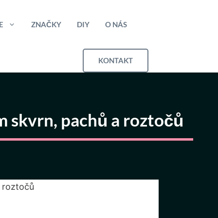
E
ZNAČKY
DIY
O NÁS
KONTAKT
m skvrn, pachů a roztočů
 roztočů