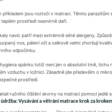
 příkladem jsou roztoči v matraci. Těmto parazitům 
 teplém prostředí nesmírně daří.
kaly navíc patří mezi extrémně silné alergeny. Způsob
ucpaný nos, pálení očí a celkově velmi zhoršují kvalit
nního odpočinku.
 hygiena spánku totiž není jen o absolutní tmě, tichu
ším vzduchu v ložnici. Zásadně jde především o mikro
bezpečné prostředí.
 údržba: Vysávání a větrání matrace krok za kroke