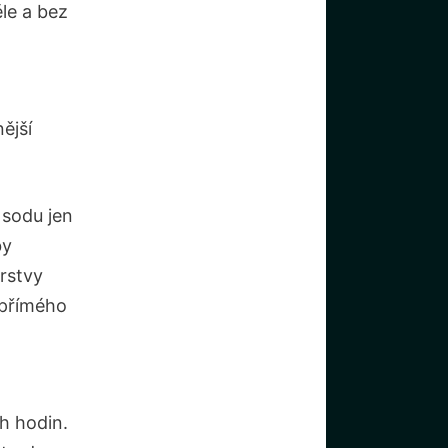
ěle a bez
ější
sodu jen
by
rstvy
o přímého
h hodin.