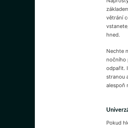
Naprost
základem
větrání 
vstanete
hned.
Nechte 
nočního 
odpařit.
stranou 
alespoň 
Univerzá
Pokud hl