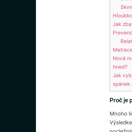
Skvr
Hloubkov
Jak zba
Prevenc
Rela
Matrace
Nová ma
hned?
Jak vyb
spánek 
Proč je 
Mnoho li
Výsledke
nocležníc