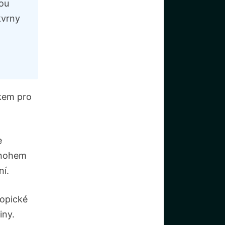
ou
kvrny
okem pro
e
mnohem
ní.
opické
iny.