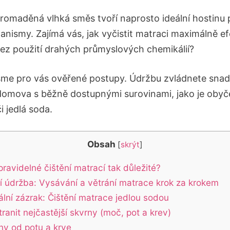
romaděná vlhká směs tvoří naprosto ideální hostinu 
anismy. Zajímá vás, jak vyčistit matraci maximálně ef
bez použití drahých průmyslových chemikálií?
jsme pro vás ověřené postupy. Údržbu zvládnete sna
domova s běžně dostupnými surovinami, jako je obyče
i jedlá soda.
Obsah
[
skrýt
]
pravidelné čištění matrací tak důležité?
í údržba: Vysávání a větrání matrace krok za krokem
ální zázrak: Čištění matrace jedlou sodou
ranit nejčastější skvrny (moč, pot a krev)
ny od potu a krve