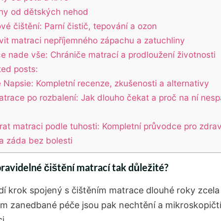
ny od dětských nehod
é čištění: Parní čistič, tepování a ozon
vit matraci nepříjemného zápachu a zatuchliny
e nade vše: Chrániče matrací a prodloužení životnosti
ted posts:
 Napsie: Kompletní recenze, zkušenosti a alternativy
trace po rozbalení: Jak dlouho čekat a proč na ní nesp
rat matraci podle tuhosti: Kompletní průvodce pro zdra
a záda bez bolesti
pravidelné čištění matrací tak důležité?
dí krok spojený s čištěním matrace dlouhé roky zcela 
m zanedbané péče jsou pak nechtění a mikroskopičt
i.