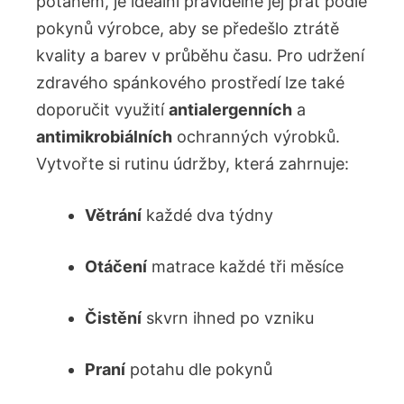
potahem, je ideální pravidelně jej prát podle
pokynů výrobce, aby se předešlo ztrátě
kvality a barev v průběhu času. Pro udržení
zdravého spánkového prostředí lze také
doporučit využití
antialergenních
a
antimikrobiálních
ochranných výrobků.
Vytvořte si rutinu údržby, která zahrnuje:
Větrání
každé dva týdny
Otáčení
matrace každé tři měsíce
Čistění
skvrn ihned po vzniku
Praní
potahu dle pokynů