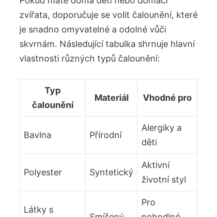
Pokud máte doma děti nebo domácí
zvířata, doporučuje se volit čalounění, které
je snadno omyvatelné a odolné vůči
skvrnám. Následující tabulka shrnuje hlavní
vlastnosti různých typů čalounění:
Typ
Materiál
Vhodné pro
čalounění
Alergiky a
Bavlna
Přírodní
děti
Aktivní
Polyester
Syntetický
životní styl
Pro
Látky s
Smíšený
pohodlné