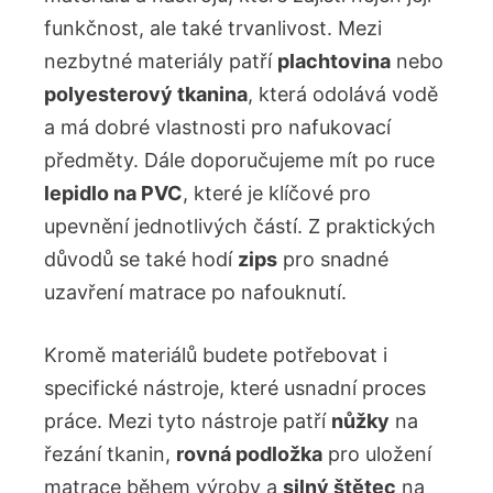
funkčnost, ale také trvanlivost. Mezi
nezbytné materiály patří
plachtovina
nebo
polyesterový tkanina
, která odolává vodě
a má dobré vlastnosti pro nafukovací
předměty. Dále doporučujeme mít po ruce
lepidlo na PVC
, které je klíčové pro
upevnění jednotlivých částí. Z praktických
důvodů se také hodí
zips
pro snadné
uzavření matrace po nafouknutí.
Kromě materiálů budete potřebovat i
specifické nástroje, které usnadní proces
práce. Mezi tyto nástroje patří
nůžky
na
řezání tkanin,
rovná podložka
pro uložení
matrace během výroby a
silný štětec
na