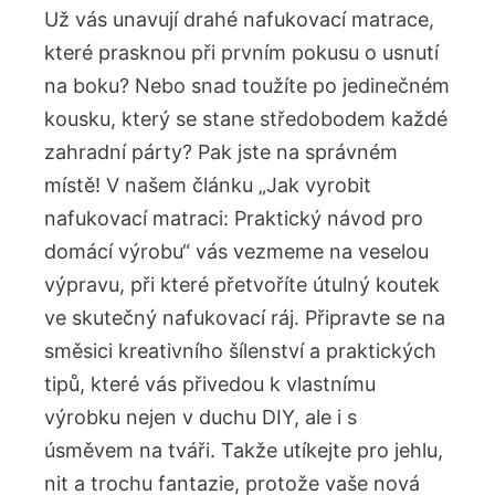
Už vás unavují drahé nafukovací matrace,
které prasknou při prvním pokusu o usnutí
na boku? Nebo snad toužíte po jedinečném
kousku, který se stane středobodem každé
zahradní párty? Pak jste na správném
místě! V našem článku „Jak vyrobit
nafukovací matraci: Praktický návod pro
domácí výrobu“ vás vezmeme na veselou
výpravu, při které přetvoříte útulný koutek
ve skutečný nafukovací ráj. Připravte se na
směsici kreativního šílenství a praktických
tipů, které vás přivedou k vlastnímu
výrobku nejen v duchu DIY, ale i s
úsměvem na tváři. Takže utíkejte pro jehlu,
nit a trochu fantazie, protože vaše nová