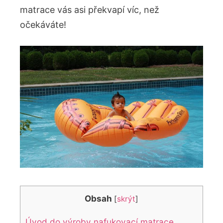
matrace vás asi překvapí víc, než
očekáváte!
Obsah
[
skrýt
]
Úvod do výroby nafukovací matrace