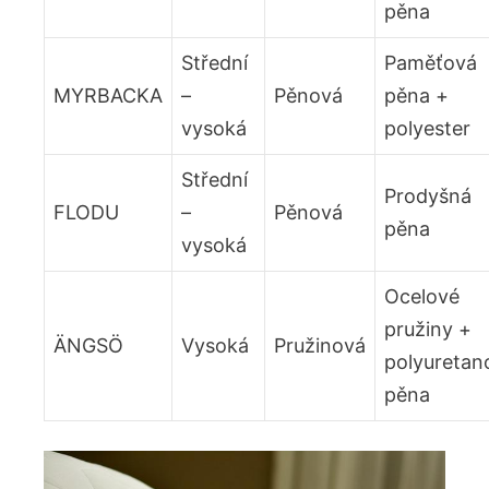
pěna
Střední
Paměťová
MYRBACKA
–
Pěnová
pěna + ​
‍vysoká
polyester
Střední
Prodyšná
FLODU
–
Pěnová
pěna
vysoká
Ocelové
pružiny +
ÄNGSÖ
Vysoká
Pružinová
polyuretan
pěna