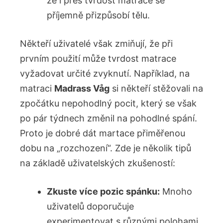
že i přes tvrdost matrace ⁢se
příjemně ‍přizpůsobí tělu.
Někteří uživatelé však zmiňují, že při​
prvním použití může tvrdost matrace
vyžadovat určité zvyknutí. Například, na
matraci
Madrass Våg
si někteří stěžovali ‌na
zpočátku nepohodlný pocit, který se však
po pár týdnech ⁤změnil na pohodlné spání.
Proto je dobré dát martace přiměřenou
dobu na „rozchození“. Zde ‌je několik tipů
na základě​ uživatelských zkušeností:
Zkuste ⁤více pozic spánku:
Mnoho
‍uživatelů doporučuje
experimentovat s různými polohami