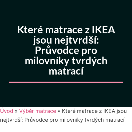
Které matrace z IKEA
jsou nejtvrdší:
Průvodce pro
milovníky tvrdých
matrací
Úvod
»
Výběr matrace
»
Které matrace z IKEA jsou
nejtvrdší: Průvodce pro milovníky tvrdých matrací