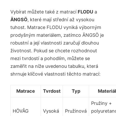
Vybírat​ můžete také z matrací
FLODU
a​
ÄNGSÖ
, ​které mají ⁤střední až vysokou⁢
tuhost. Matrace FLODU vyniká výborným
prodyšným materiálem, zatímco ​ÄNGSÖ je
robustní‍ a⁢ její vlastnosti zaručují ‌dlouhou
životnost. Pokud se chcete rozhodnout
mezi tvrdostí a pohodlím, můžete ⁤se
zaměřit‍ na níže uvedenou tabulku, která
shrnuje klíčové vlastnosti těchto matrací:
Matrace
Tvrdost
Typ
Materiá
Pružiny +
HÖVÅG
Vysoká
Pružinová
polyuretan