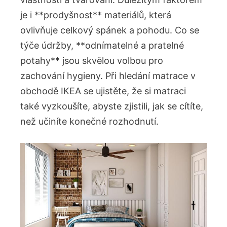
je i **prodyšnost**⁣ materiálů, která⁢
ovlivňuje celkový spánek‍ a pohodu. Co se⁤
týče údržby, **odnímatelné‌ a ​pratelné
potahy**⁤ jsou skvělou ⁣volbou pro
zachování hygieny. Při ‌hledání matrace v
obchodě IKEA​ se ujistěte, že si⁢ matraci
také vyzkoušíte, abyste zjistili, jak se cítíte,‍
než ‌učiníte konečné rozhodnutí.