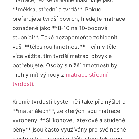
matrace, jež se obvykle klasifikuje⁢ jako
**měkká, střední a tvrdá**. Pokud
preferujete tvrdší povrch, hledejte matrace
označené jako **8-10 na 10-bodové
stupnici**. Také nezapomeňte zohlednit
vaši **tělesnou hmotnost** ‌– čím v těle
více vážíte, tím tvrdší matraci obvykle⁢
potřebujete. Osoby s nižší​ hmotností by
mohly mít výhody z ‍
matrace střední
tvrdosti
.
Kromě⁢ tvrdosti byste měli také přemýšlet o
**materiálech**, ⁣ze kterých jsou matrace⁤
vyrobeny. **Silikonové, ​latexové a studené
pěny** jsou často využívány pro své nosné
vlastnosti a ​tvarování. Důležitým faktorem