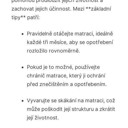
pomohou prodloužit jejich životnost a
zachovat ⁤jejich účinnost. Mezi **základní
tipy** patří:
Pravidelně otáčejte matraci, ideálně
každé tři měsíce, aby se opotřebení
rozložilo ⁤rovnoměrně.
Pokud je to možné,‌ používejte
chránič matrace, který ji ochrání
‌před znečištěním ⁢a opotřebením.
Vyvarujte se‍ skákání⁤ na matraci, což
může poškodit její strukturu a zkrátit​
její⁤ životnost.