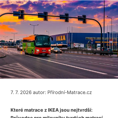
7. 7. 2026
autor:
Přírodní-Matrace.cz
Které matrace z IKEA‌ jsou nejtvrdší:
Průvodce pro milovníky tvrdých matrací