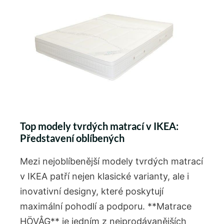
Top modely tvrdých matrací‌ v IKEA:
Představení oblíbených
Mezi nejoblíbenější modely tvrdých matrací
v IKEA patří nejen klasické⁣ varianty, ale i
inovativní designy, které ⁣poskytují
maximální⁤ pohodlí a podporu. ⁤**Matrace
HÖVÅG** je jedním z nejprodávanějších⁣