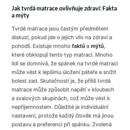
Jak tvrdá matrace ovlivňuje zdraví: Fakta
a mýty
Tvrdé matrace jsou častým předmětem
diskuzí, pokud ⁣jde o⁢ jejich vliv na zdraví a
pohodlí. Existuje mnoho
faktů
a⁤
mýtů
,
které obklopují tento⁢ typ matrací. Mnoho‍
lidí se⁤ domnívá, že spánek na tvrdé matraci
‍může ⁤vést k lepšímu úložení páteře a snížit
bolest zad. Skutečností je, že příliš​ tvrdá
matrace může způsobit napětí v kloubech
a svalových skupinách,​ což může vést k​
nepříjemnostem. Důležité je individuální
nastavení,​ protože každý člověk má jinou
postavu a preferenci ‌při spánku. Zvolená