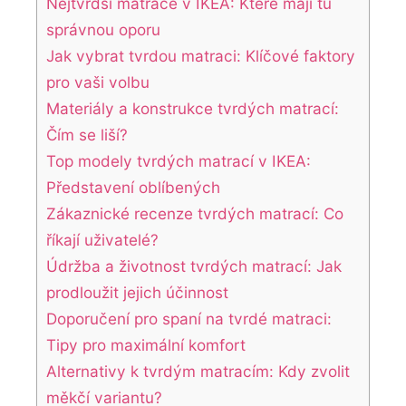
Nejtvrdší matrace v IKEA: Které⁣ mají ⁢tu
správnou ⁢oporu
Jak vybrat tvrdou matraci:⁤ Klíčové faktory⁣
pro vaši volbu
Materiály ​a konstrukce‍ tvrdých matrací:
Čím se liší?
Top modely tvrdých matrací‌ v IKEA:
Představení oblíbených
Zákaznické recenze tvrdých matrací:​ Co
říkají uživatelé?
Údržba ‍a životnost tvrdých matrací: Jak
prodloužit jejich účinnost
Doporučení pro spaní na tvrdé matraci:
Tipy pro maximální komfort
Alternativy k tvrdým matracím: ‍Kdy zvolit
měkčí variantu?