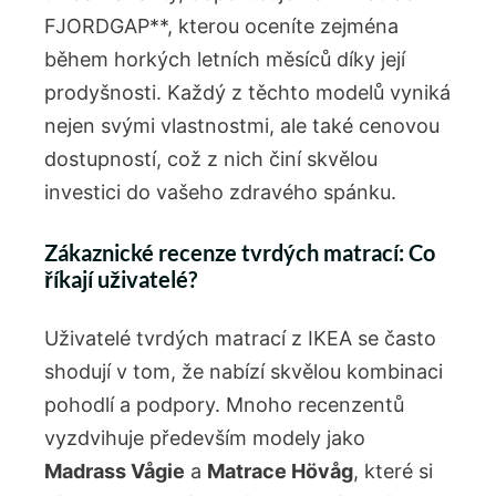
FJORDGAP**,‍ kterou oceníte zejména
během horkých ‌letních měsíců díky její
prodyšnosti. Každý z těchto modelů vyniká‍
nejen svými vlastnostmi,‌ ale také cenovou
dostupností, což ​z nich činí skvělou
investici do vašeho zdravého spánku.
Zákaznické recenze tvrdých matrací:​ Co
říkají uživatelé?
Uživatelé tvrdých matrací z IKEA se často
shodují v tom,⁤ že nabízí skvělou kombinaci
pohodlí a podpory. Mnoho recenzentů⁣
vyzdvihuje především⁣ modely jako
Madrass Vågie
a
Matrace Hövåg
, které si