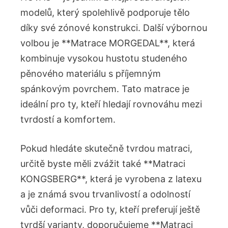
modelů, který⁤ spolehlivě podporuje tělo
díky své zónové konstrukci. Další výbornou
volbou je **Matrace⁢ MORGEDAL**, která
kombinuje​ vysokou ⁢hustotu studeného
pěnového materiálu s příjemným
spánkovým povrchem. Tato​ matrace je
‌ideální pro ty, kteří hledají ‍rovnováhu mezi
tvrdostí‍ a komfortem.
Pokud hledáte skutečně tvrdou matraci,
určitě byste měli zvážit ‍také **Matraci
KONGSBERG**, která je vyrobena z latexu
a ‌je známá svou trvanlivostí a⁤ odolností
vůči deformaci. Pro ty, kteří⁣ preferují ještě
tvrdší varianty, ‍doporučujeme ‌**Matraci