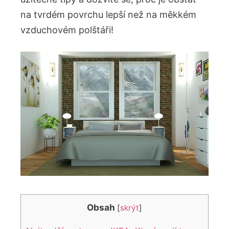
na ⁣tvrdém povrchu lepší než na měkkém
vzduchovém polštáři!
Obsah
[
skrýt
]