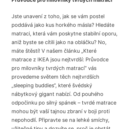
Jste ​unavení z‌ toho, ⁤jak se‌ vám ‌postel
poddává ⁢jako kus horkého másla? Hledáte
matraci, která vám‍ poskytne stabilní⁣ oporu,
aniž byste se cítili jako ​na obláčku? No,
máte štěstí! V našem článku „Které
matrace z IKEA jsou nejtvrdší: Průvodce
pro milovníky ​tvrdých matrací“ vás
provedeme světem těch nejtvrdších‌
„sleeping buddies“, které švédský
nábytkový ‍gigant nabízí. Od pouhého
odpočinku po silný spánek – tvrdé matrace
mohou být vaší⁣ tajnou zbraní v boji proti⁤
nepohodlí. Připravte‍ se na lehké smíchy,
užitečné tipy a dozvíte se, proč je⁣ obstát