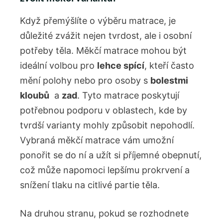
Když přemýšlíte o výběru matrace, je
důležité zvážit‍ nejen tvrdost, ‍ale​ i osobní
potřeby těla.‌ Měkčí matrace mohou být
ideální volbou pro
lehce spící
, kteří ‌často
mění polohy nebo pro osoby s
bolestmi
kloubů
​ a⁢
zad
. Tyto matrace ​poskytují
potřebnou podporu v oblastech, kde by⁢
tvrdší varianty mohly způsobit nepohodlí.
Vybraná měkčí matrace vám umožní
ponořit ⁣se do ​ní a užít si‌ příjemné obepnutí,
což může napomoci⁤ lepšímu prokrvení a
snížení tlaku na citlivé partie těla.
Na ‌druhou stranu, pokud se rozhodnete