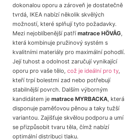
dokonalou oporu a zároveň je dostatečně
tvrdá, IKEA nabízí několik skvělých
možností, které splňují tyto​ požadavky.
Mezi nejoblíbenější patří
matrace ⁢HÖVÅG
,
která kombinuje pružinový systém⁣ s
kvalitními materiály pro maximální pohodlí.
Její ‌tuhost a ⁣odolnost zaručují vynikající
⁤oporu pro vaše tělo,
což je ideální pro ty
,
kteří trpí ​bolestmi zad nebo potřebují
stabilnější ⁤povrch. Dalším výborným
kandidátem je⁤
matrace MYRBACKA
, která
disponuje⁤ paměťovou pěnou a⁤ taky tužší
variantou. Zajišťuje​ skvělou podporu a umí
se ‍přizpůsobit tvaru těla,⁣ čímž ⁣nabízí
optimální distribuci tlaku.