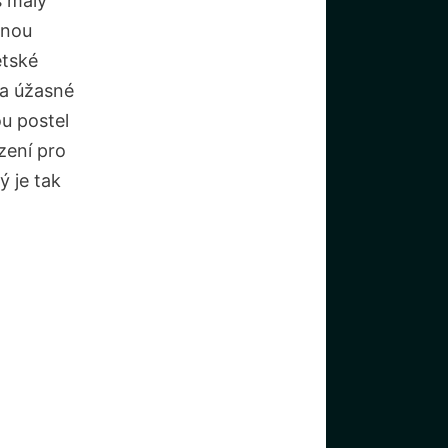
š malý
vnou
ětské
na úžasné
ou postel
zení pro
ý je tak