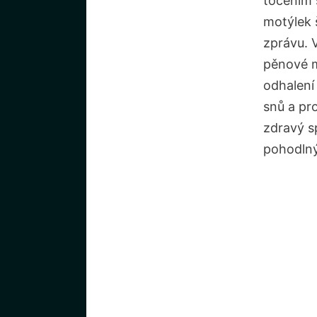
točením 
motýlek 
zprávu. 
pěnové m
odhalení
snů a pr
zdravý s
pohodlný,