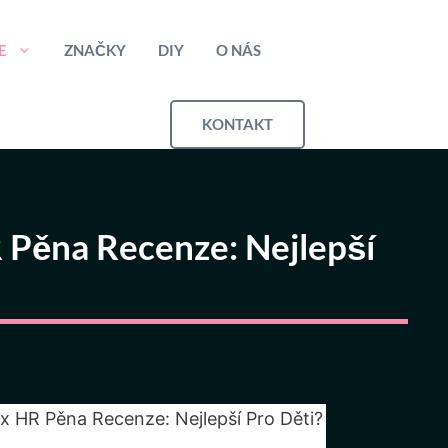
E
ZNAČKY
DIY
O NÁS
KONTAKT
 Pěna Recenze: Nejlepší
x HR Pěna Recenze: Nejlepší Pro Děti?