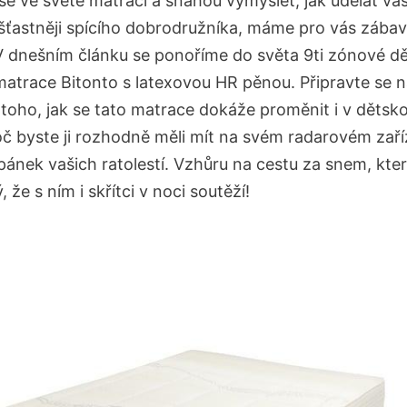
se ve světě matrací a snahou vymyslet, jak udělat vá
šťastněji spícího dobrodružníka, máme pro vás zába
V dnešním článku se ponoříme do světa 9ti zónové d
atrace Bitonto s latexovou HR pěnou. Připravte se 
 toho, jak se tato matrace dokáže proměnit i v dětsk
oč byste ji rozhodně měli mít na svém radarovém zaří
pánek vašich ratolestí. Vzhůru na cestu za snem, kter
 že s ním i skřítci v noci soutěží!