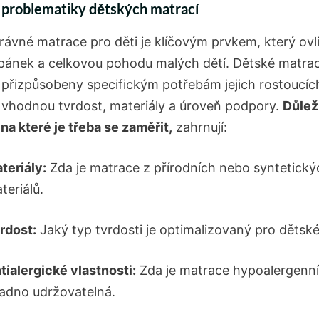
 problematiky dětských matrací
rávné matrace pro děti je klíčovým prvkem, který ovl
pánek a celkovou pohodu malých dětí. Dětské matra
 přizpůsobeny specifickým potřebám jejich rostoucích
 vhodnou tvrdost, materiály a úroveň podpory.
Důlež
na které je třeba se zaměřit,
zahrnují:
teriály:
Zda je matrace z přírodních nebo syntetický
teriálů.
rdost:
Jaký typ tvrdosti je optimalizovaný pro dětské
tialergické vlastnosti:
Zda je matrace hypoalergenní
adno udržovatelná.