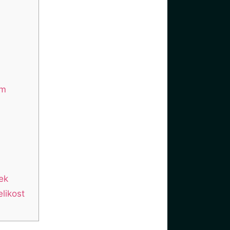
ým
ek
likost