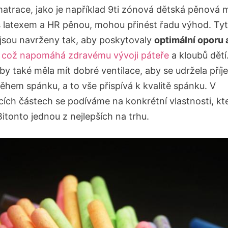
 matrace, jako je například 9ti zónová dětská pěnová 
s latexem a HR pěnou, mohou přinést řadu výhod. Ty
jsou navrženy tak, aby poskytovaly
optimální oporu 
což napomáhá zdravému vývoji páteře
a kloubů dětí
by také měla mít dobré ventilace, aby se udržela pří
během spánku, a to vše přispívá k kvalitě spánku. V
cích částech se podíváme na konkrétní vlastnosti, kte
itonto jednou z nejlepších na trhu.