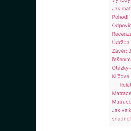
Jak mat
Pohodlí
Odpovíd
Recenze
Údržba 
Závěr: 
řešením
Otázky 
Klíčové
Rela
Matrace 
Matrace
Jak vel
snadno!