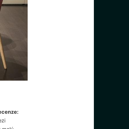
ecenze:
ezi