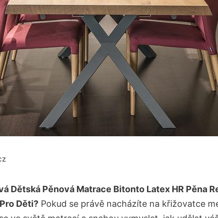
cz
vá Dětská Pěnová Matrace Bitonto Latex HR Pěna R
 Pro Děti?
Pokud se právě nacházíte na křižovatce m