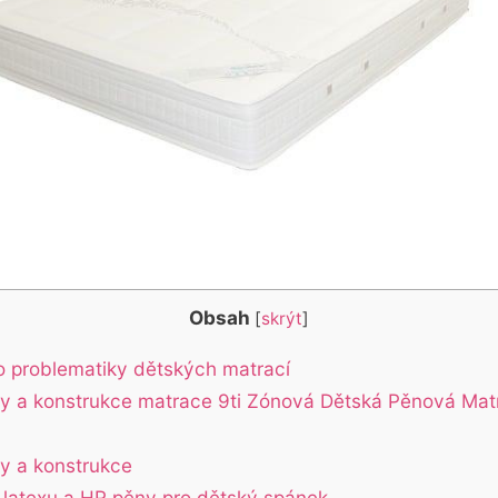
Obsah
[
skrýt
]
 problematiky dětských matrací
ly a konstrukce matrace 9ti Zónová Dětská Pěnová Mat
ly a konstrukce
latexu a HR pěny pro dětský spánek