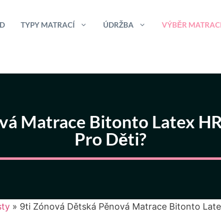
D
TYPY MATRACÍ
ÚDRŽBA
VÝBĚR MATRAC
vá Matrace Bitonto Latex HR
Pro Děti?
sty
»
9ti Zónová Dětská Pěnová Matrace Bitonto Late