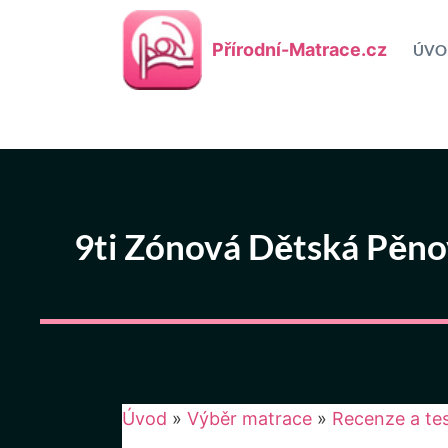
Přeskočit
na
Přírodní-Matrace.cz
ÚVO
obsah
9ti Zónová Dětská Pěno
Úvod
»
Výběr matrace
»
Recenze a te