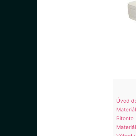
Úvod do
Materiá
Bitonto
Materiá
Výhody 