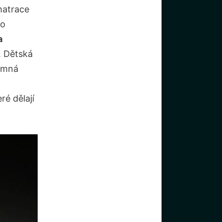
matrace
to
a
. Dětská
jemná
ré dělají