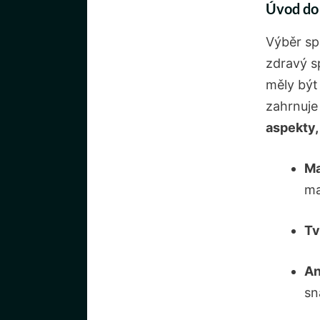
Úvod do
Výběr sp
zdravý s
měly být
zahrnuje
aspekty, 
Ma
ma
Tv
An
sn