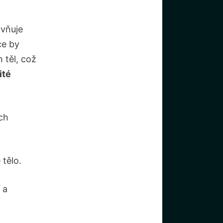
ivňuje
ce by
 těl, což
ité
ch
 tělo.
 a