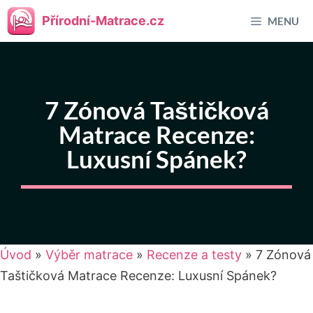
Přeskočit
Přírodní-Matrace.cz
MENU
na
obsah
7 Zónová Taštičková
Matrace Recenze:
Luxusní Spánek?
Úvod
»
Výběr matrace
»
Recenze a testy
»
7 Zónová
Taštičková Matrace Recenze: Luxusní Spánek?