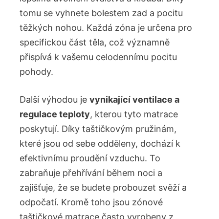
tomu se vyhnete bolestem zad a pocitu
těžkých nohou. Každá zóna je určena pro
specifickou část těla, což významně
přispívá k vašemu celodennímu pocitu
pohody.
Další výhodou je
vynikající ventilace a
regulace teploty
, kterou tyto matrace
poskytují. Díky taštičkovým pružinám,
které jsou od sebe odděleny, dochází k
efektivnímu proudění vzduchu. To
zabraňuje přehřívání během noci a
zajišťuje, že se budete probouzet svěží a
odpočatí. Kromě toho jsou zónové
taštičkové matrace často vyrobeny z