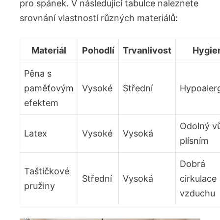
pro spánek. V následující tabulce naleznete
srovnání vlastností různých materiálů:
Materiál
Pohodlí
Trvanlivost
Hygie
Pěna s
paměťovým
Vysoké
Střední
Hypoaler
efektem
Odolný vů
Latex
Vysoké
Vysoká
plísním
Dobrá
Taštičkové
Střední
Vysoká
cirkulace
pružiny
vzduchu