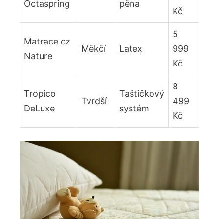
Octaspring
pěna
Kč
5
Matrace.cz
Měkčí
Latex
999
Nature
Kč
8
Tropico
Taštičkový
Tvrdší
499
DeLuxe
systém
Kč