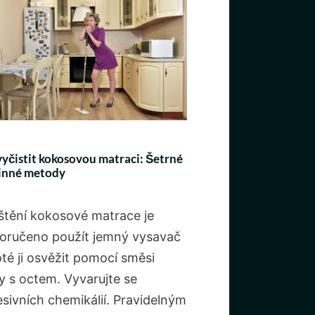
vyčistit kokosovou matraci: Šetrné
inné metody
ištění kokosové matrace je
oručeno použít jemný vysavač
té ji osvěžit pomocí směsi
y s octem. Vyvarujte se
esivních chemikálií. Pravidelným