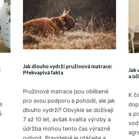
Jak dlouho vydrží pružinová matrace:
z
Jak 
Překvapivá fakta
a úč
Pružinové matrace jsou oblíbené
K č
pro svou podporu a pohodlí, ale jak
e
dop
dlouho vydrží? Obvykle se dožívají
ů.
a po
7 až 10 let, avšak kvalita výroby a
vod
údržba mohou tento čas výrazně
agr
ovlivnit. Pravidelně je otáčejte a