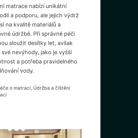
ní matrace nabízí unikátní
dlí a podporu, ale jejich výdrž
sí na kvalitě materiálů a
ávné údržbě. Při správné péči
u sloužit desítky let, avšak
 své nevýhody, jako je vyšší
tnost a potřeba pravidelného
lňování vody.
ubriky
éče o matraci
,
Údržba a čištění
ací