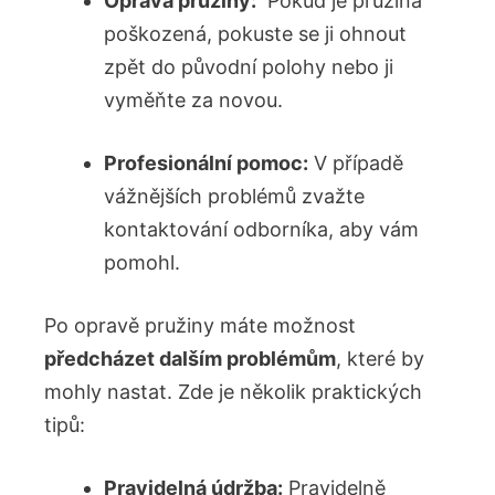
Oprava ⁣pružiny:
⁣ Pokud je pružina
⁢poškozená, pokuste se ji‌ ohnout
zpět ‍do⁢ původní‌ polohy nebo ji ​
vyměňte za novou.
Profesionální pomoc:
V případě
vážnějších problémů zvažte
kontaktování odborníka, aby vám
pomohl.
Po opravě pružiny máte⁣ možnost‌
předcházet dalším problémům
, které by
mohly nastat. ​Zde ‌je několik praktických
tipů:
Pravidelná údržba:
Pravidelně