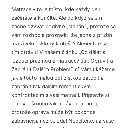
Matrace⁣ – to ‌je místo, kde⁤ každý den
začínáte a končíte. ​Ale co⁣ když se z ní
začne ozývat‍ podivné „cinkání“, protože‌ se
vám rozhodla ⁤prozradit, že ‌jedna z pružin
má živelné sklony k útěše? Nenechte se‌
tím otrávit! V našem článku „Co ‍dělat s
lezoucí pružinou z matrace? Jak Opravit‍ a
Zabránit Dalším Problémům“ vám ukážeme,
jak s touto malou potížistkou zatočit a
zabránit tak dalším⁣ romantickým⁣
konfrontacím s vaší ‌matrací. Připravte si
kladivo, ‍šroubovák a‌ dávku humoru,
protože oprava⁣ může⁢ být dokonce
zábavnější, než se zdá! Nečekejte, až vaše