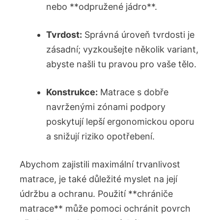
nebo ​**odpružené jádro**.
Tvrdost:
Správná úroveň tvrdosti ‍je
‌zásadní; vyzkoušejte ‍několik variant,
abyste našli tu​ pravou pro vaše tělo.
Konstrukce:
Matrace s dobře
navrženými zónami podpory
poskytují lepší‍ ergonomickou oporu
a snižují⁣ riziko opotřebení.
Abychom zajistili maximální trvanlivost
matrace, je​ také důležité ⁣myslet na její
údržbu⁢ a ochranu.​ Použití **chrániče
matrace**⁤ může pomoci ochránit povrch