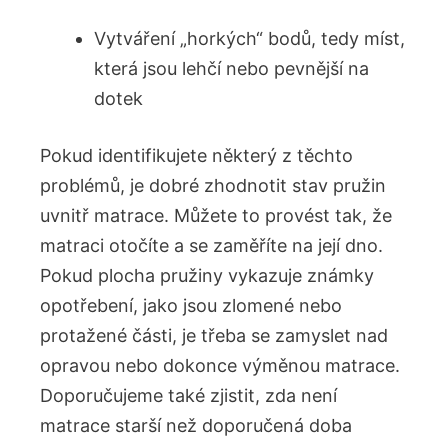
Vytváření „horkých“ bodů, tedy míst,
která jsou lehčí nebo pevnější⁢ na
dotek
Pokud ⁤identifikujete⁢ některý z těchto
problémů, je⁤ dobré zhodnotit stav ​pružin
⁤uvnitř matrace. Můžete to provést tak, že
matraci​ otočíte​ a se zaměříte na ⁢její dno.
Pokud ‍plocha pružiny vykazuje‍ známky
opotřebení, jako‍ jsou zlomené nebo
protažené⁣ části, je třeba⁤ se zamyslet nad
opravou nebo dokonce výměnou matrace.⁤
Doporučujeme také zjistit, zda⁣ není
matrace starší než⁤ doporučená doba