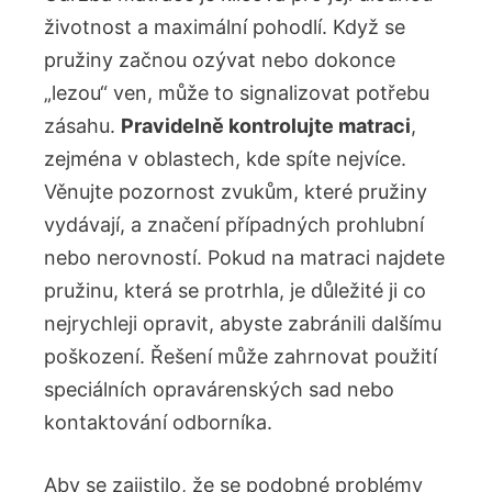
životnost a maximální pohodlí. Když se
pružiny začnou‌ ozývat nebo dokonce
„lezou“ ⁢ven, může to signalizovat potřebu
zásahu.
Pravidelně ⁢kontrolujte matraci
,
zejména⁤ v oblastech,⁣ kde spíte nejvíce.
Věnujte pozornost zvukům, které ⁣pružiny
vydávají, a ​značení případných‍ prohlubní
nebo nerovností. Pokud na matraci najdete
pružinu, která se protrhla, je důležité ji co​
nejrychleji ⁤opravit, abyste zabránili dalšímu
poškození. Řešení může ‌zahrnovat použití
speciálních opravárenských sad ⁤nebo
kontaktování odborníka.
Aby⁢ se zajistilo, ‍že se podobné problémy⁤