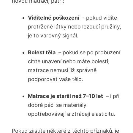
novou matraci, patří:
Viditelné poškození
⁣ -⁣ pokud vidíte​
protržené látky nebo‌ lezoucí pružiny,
je to varovný signál.
Bolest těla
⁤ – ⁣pokud se po⁤ probuzení⁣
cítíte⁣ unavení‌ nebo máte bolesti, ​
matrace‍ nemusí již ‍správně
podporovat vaše tělo.
Matrace je starší než 7–10 ⁣let
‌ – i ⁢při
dobré péči se materiály
opotřebovávají a ⁣ztrácejí elasticitu.
Pokud zjistíte některé z těchto ⁣příznaků, je