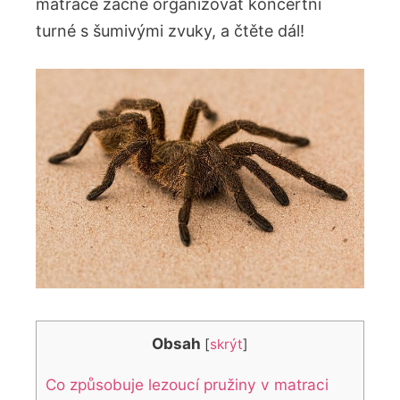
⁢matrace začne organizovat‍ koncertní
turné s šumivými zvuky, a ‍čtěte dál!
Obsah
[
skrýt
]
Co způsobuje‍ lezoucí pružiny v matraci