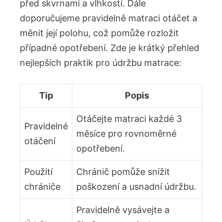
před skvrnami a vlhkostí. Dále
doporučujeme pravidelně matraci otáčet a
měnit její polohu, což pomůže rozložit
případné opotřebení. ​Zde‍ je ⁣krátký přehled
nejlepších praktik pro údržbu matrace:
Tip
Popis
Otáčejte matraci každé 3
Pravidelné
měsíce pro rovnoměrné
⁣otáčení
opotřebení.
Použití
Chránič pomůže snížit
⁤chrániče
poškození a usnadní⁢ údržbu.
Pravidelně vysávejte a