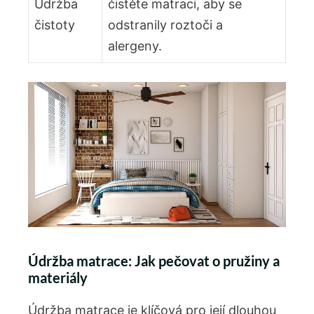
Údržba
čistěte matraci, aby se
čistoty
odstranily roztoči a
alergeny.
Údržba ⁣matrace: Jak pečovat o pružiny a⁣
materiály
Údržba matrace je klíčová pro její dlouhou​