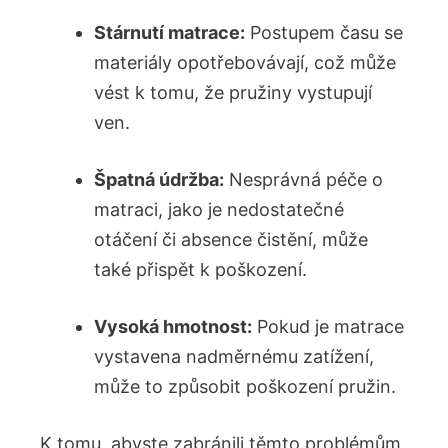
Stárnutí matrace:
Postupem času‌ se
⁣materiály opotřebovávají, což může
vést k tomu, že pružiny ‍vystupují
ven.
Špatná údržba:
Nesprávná péče o⁣
matraci, jako je nedostatečné
otáčení či absence čistění, může
také přispět k poškození.
Vysoká ⁤hmotnost:
Pokud je ⁣matrace
vystavena nadměrnému⁢ zatížení,
může to způsobit poškození pružin.
K tomu, ⁢abyste zabránili těmto problémům,