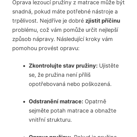
Oprava⁣ lezoucí pružiny z matrace může být
snadná, pokud máte potřebné nástroje a
trpělivost. Nejdříve je dobré
zjistit‌ příčinu
problému, což vám pomůže určit nejlepší ​
způsob nápravy. Následující ‍kroky ‌vám
pomohou provést opravu:
Zkontrolujte ⁢stav pružiny:
​Ujistěte⁣
se, ‍že pružina není příliš
⁢opotřebovaná‍ nebo poškozená.
Odstranění matrace:
Opatrně
⁤sejměte potah ‌matrace a obnažte
vnitřní strukturu.