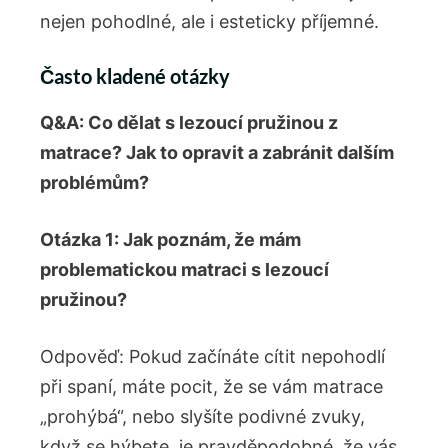
nejen pohodlné, ale i esteticky příjemné.
Často kladené otázky
Q&A: Co dělat s lezoucí pružinou z
matrace? Jak to ‍opravit a zabránit dalším
problémům?
Otázka 1: Jak poznám, že mám
problematickou matraci s lezoucí
pružinou?
Odpověď: Pokud začínáte⁢ cítit nepohodlí
při spaní, máte pocit, že se vám matrace
„prohýbá“, nebo slyšíte podivné zvuky,
když se hýbete,⁢ je pravděpodobné, že vás