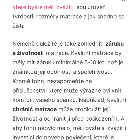
které byste měli zvážit
, ‌jsou úroveň⁤
tvrdosti,‌ rozměry matrace ​a jak snadno se
čistí.
Neméně důležité‌ je také zohlednit ​
záruku
a ⁤životnost
⁤ matrace.⁢ Kvalitní ⁣matrace by
měly mít záruku minimálně 5-10 let, což je
známkou její odolnosti a spolehlivosti.
Kromě ‌toho, ⁣nezapomeňte na
příslušenství, které⁢ může výrazně ovlivnit
komfort ⁢vašeho ⁤spánku. Například, kvalitní
chránič matrace
může prodloužit její
životnost ‌a ochránit ⁤ji⁣ před poškozením. A
aby toho nebylo⁣ málo, měli byste si zvážit i
investici do ⁢nového povlečení, které je