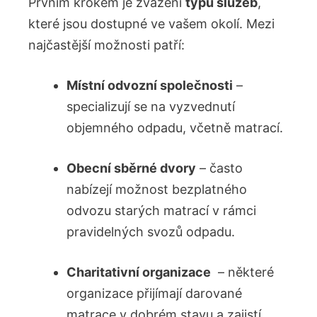
Prvním krokem ​je zvažení
typů služeb
,⁢
které jsou dostupné ⁣ve ⁢vašem okolí.⁣ Mezi
najčastější ⁢možnosti⁤ patří:
Místní odvozní společnosti
‍–
specializují⁣ se na⁣ vyzvednutí
objemného odpadu,⁤ včetně matrací.
Obecní sběrné‍ dvory
– často
⁣nabízejí možnost bezplatného
odvozu starých matrací‌ v rámci
pravidelných⁤ svozů odpadu.
Charitativní⁣ organizace
‌ – ‌některé⁤
organizace přijímají‍ darované
matrace v dobrém stavu‌ a zajistí