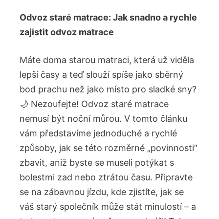
Odvoz ​staré​ matrace: Jak snadno a rychle
zajistit‍ odvoz ​matrace
Máte doma ‍starou matraci, která už viděla
lepší​ časy a teď slouží spíše jako sběrný
bod prachu ‌než jako místo pro sladké ⁢sny?
🌙 ⁢Nezoufejte! Odvoz staré matrace​
nemusí být​ noční můrou. V tomto článku
⁢vám ⁢představíme jednoduché a rychlé
způsoby, jak se této rozměrné „povinnosti“
zbavit, aniž byste se museli⁣ potýkat s
bolestmi zad ​nebo ⁤ztrátou času. Připravte
se na zábavnou ⁤jízdu, kde zjistíte, jak se
váš starý společník ‍může‌ stát⁣ minulostí ‍– a