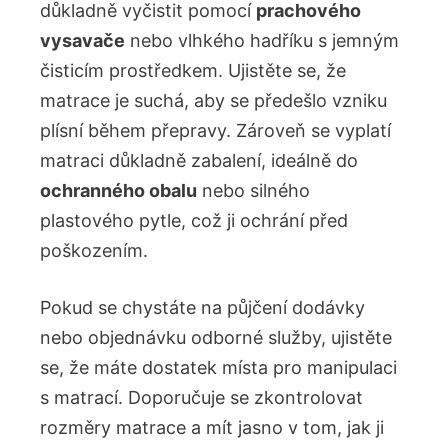
důkladně vyčistit pomocí
prachového
vysavače
nebo vlhkého hadříku s jemným‌
čisticím⁤ prostředkem. Ujistěte se,‍ že
matrace je ⁤suchá, aby ‍se předešlo vzniku
plísní během přepravy. Zároveň‍ se vyplatí
matraci důkladně zabalení, ideálně do
ochranného obalu
nebo silného
plastového pytle, což⁤ ji ochrání ⁣před
poškozením.
Pokud se chystáte na​ půjčení dodávky
nebo objednávku ⁣odborné ⁤služby, ujistěte
⁢se, že máte dostatek místa pro manipulaci
s matrací. ⁢Doporučuje ⁣se zkontrolovat
rozměry matrace a mít jasno v tom, ​jak ji