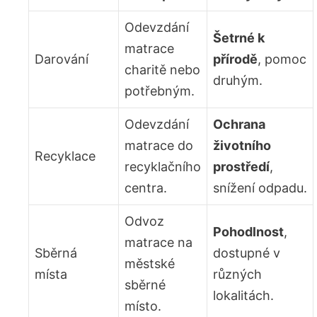
Odevzdání
Šetrné k
‌matrace‌
Darování
přírodě
, pomoc
charitě nebo​
druhým.
potřebným.
Odevzdání
Ochrana
matrace do
životního
Recyklace
recyklačního
prostředí
,
centra.
snížení odpadu.
Odvoz
Pohodlnost
,
matrace na
Sběrná
⁤dostupné v
městské ​
místa
různých
sběrné
lokalitách.
místo.