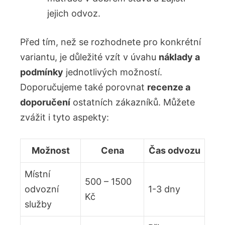
jejich odvoz.
Před tím, ‌než se rozhodnete ⁢pro konkrétní
⁣variantu, ⁤je důležité vzít⁣ v‍ úvahu
náklady a
podmínky
jednotlivých‌ možností.
Doporučujeme také porovnat
recenze a
doporučení
ostatních zákazníků. Můžete
zvážit i ⁢tyto aspekty:
Možnost
Cena
Čas odvozu
Místní
500​ –‍ 1500
odvozní
1-3 dny
‌Kč
služby