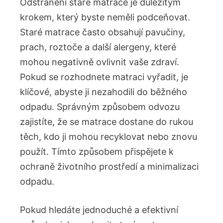
Odstranění ‌staré matrace ⁢je důležitým
krokem, ​který byste neměli ‍podceňovat.
Staré ⁢matrace často obsahují pavučiny,⁢
prach,⁣ roztoče a ⁢další alergeny, ‌které
mohou ⁢negativně ovlivnit vaše zdraví.
Pokud se rozhodnete ⁤matraci vyřadit, je
klíčové, abyste ji ⁤nezahodili do ​běžného
odpadu. Správným⁣ způsobem​ odvozu
zajistíte, že se matrace⁢ dostane do ⁣rukou
těch, kdo ji mohou ⁢recyklovat nebo znovu‍
použít. Tímto způsobem přispějete k
ochraně životního prostředí ⁣a minimalizaci⁢
odpadu.
Pokud hledáte jednoduché a efektivní