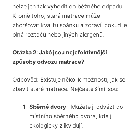
nelze jen‍ tak ⁢vyhodit do ⁤běžného odpadu.
Kromě toho, stará matrace může
zhoršovat kvalitu ⁢spánku a zdraví, pokud je
plná roztočů nebo jiných alergenů.
Otázka 2: Jaké jsou nejefektivnější⁣
způsoby odvozu matrace?
Odpověď: Existuje⁢ několik možností, jak se
zbavit ⁣staré matrace. Nejčastějšími jsou:
Sběrné dvory:
⁣ Můžete ji odvézt do
místního‍ sběrného dvora, kde ji⁣
ekologicky zlikvidují.