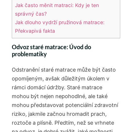
Jak často měnit matraci: Kdy je ten
správný čas?
Jak dlouho vydrží pružinová matrace:
Překvapivá fakta
Odvoz staré matrace: Úvod do
problematiky
Odstranění staré matrace může být často
opomíjeným, avšak důležitým úkolem v⁢
rámci domácí údržby. Staré matrace
mohou ‍být ‍nejen nepohodlné, ale⁣ také
mohou představovat⁤ potenciální zdravotní
riziko, jakmile začnou hromadit ⁤prach,
roztoče a⁢ plísně. Předtím, než se‌ vrhnete
na odvoz, je dobré zvážit, jaké ​možnosti