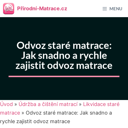
Přeskočit
Přírodní-Matrace.cz
MENU
na
obsah
Odvoz staré matrace:
Jak snadno a rychle
zajistit odvoz matrace
Úvod
»
Údržba a čištění matrací
»
Likvidace staré
matrace
»
Odvoz staré matrace: Jak snadno a
rychle zajistit odvoz matrace