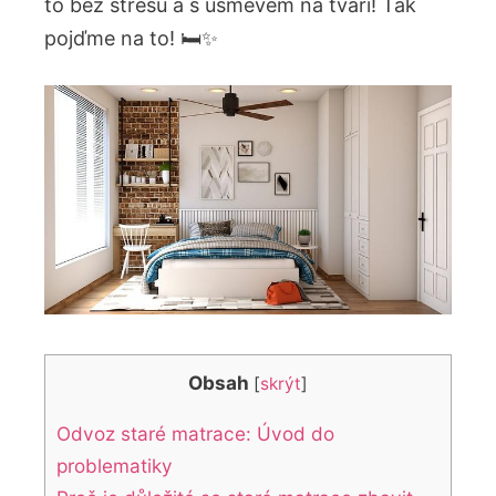
to bez stresu a s ⁢úsměvem na tváři! Tak
pojďme ‌na to! 🛏️✨
Obsah
[
skrýt
]
Odvoz staré matrace: Úvod do
problematiky