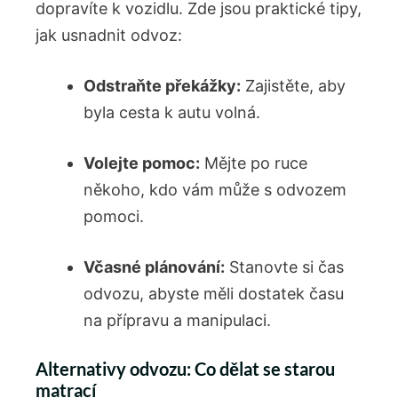
dopravíte ‌k vozidlu. ⁢Zde jsou praktické tipy,
jak usnadnit odvoz:‌
Odstraňte překážky:
Zajistěte, aby
byla ‌cesta k autu ⁢volná.
Volejte pomoc:
Mějte po ruce ​
někoho, ⁢kdo vám může s odvozem
pomoci.
Včasné plánování:
Stanovte si ⁢čas
odvozu, abyste ⁣měli ‌dostatek času‌
na přípravu a manipulaci.
Alternativy odvozu: Co dělat⁣ se​ starou
matrací