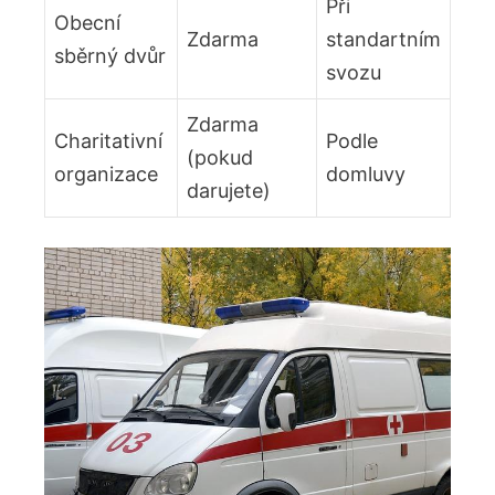
Při
Obecní
Zdarma
standartním
sběrný dvůr
svozu
Zdarma
Charitativní ​
Podle
(pokud
organizace
domluvy
darujete)