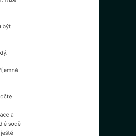
 být
dý.
říjemné
točte
ace a
dlé sodě
ještě