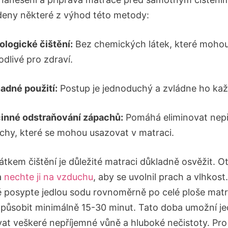
deny některé z výhod této metody:
ologické čištění:
Bez chemických látek, které mohou
odlivé pro zdraví.
adné použití:
Postup je jednoduchý a zvládne ho kaž
inné odstraňování zápachů:
Pomáhá eliminovat nep
chy, které se mohou usazovat v matraci.
átkem čištění je důležité matraci důkladně osvěžit. O
a
nechte ji na vzduchu
, aby se uvolnil prach a vlhkost.
 posypte jedlou sodu rovnoměrně po celé ploše matr
i působit minimálně 15-30 minut. Tato doba umožní je
at veškeré nepříjemné vůně a hluboké nečistoty. Pro 