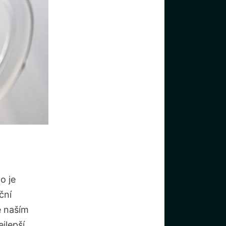
o je
ční
e naším
jlepší