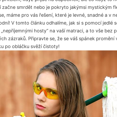
ví začne smrdět nebo je pokryto jakýmsi mystickým f
se, máme pro vás řešení, které je levné, snadné a v n
odní! V tomto článku odhalíme, jak si s pomocí jedlé 
 „nepříjemnými hosty“ na vaší matraci, a to vše bez p
ch zázraků. Připravte se, že se váš spánek promění 
u po obláčku svěží čistoty!