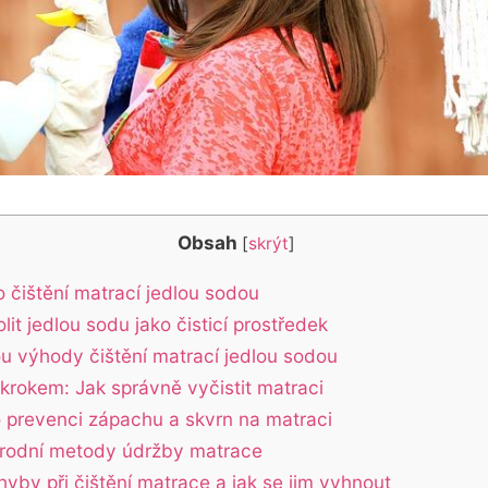
Obsah
[
skrýt
]
 čištění matrací jedlou sodou
lit jedlou sodu jako čisticí prostředek
ou výhody čištění matrací jedlou sodou
 krokem: Jak správně vyčistit matraci
o prevenci zápachu a skvrn na matraci
řírodní metody údržby matrace
hyby při čištění matrace a jak se jim vyhnout