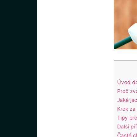
Úvod do
Proč zvo
Jaké js
Krok za
Tipy pr
Další p
Časté c