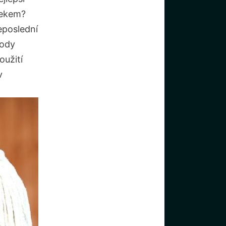
lekem?
eposlední
sody
oužití
v