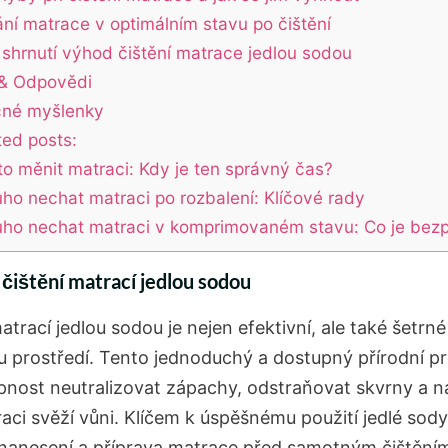
ní matrace v optimálním stavu po čištění
 shrnutí výhod čištění matrace jedlou sodou
& Odpovědi
čné myšlenky
ted posts:
to měnit matraci: Kdy je ten správný čas?
uho nechat matraci po rozbalení: Klíčové rady
uho nechat matraci v komprimovaném stavu: Co je bez
čištění matrací jedlou sodou
atrací jedlou sodou je nejen efektivní, ale také šetrné
u prostředí. Tento jednoduchý a dostupný přírodní p
nost neutralizovat zápachy, odstraňovat skvrny a na
aci svěží vůni. Klíčem k úspěšnému použití jedlé sody j
nanesení a příprava matrace před samotným čištěním