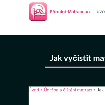
Přeskočit
na
Přírodní-Matrace.cz
ÚVO
obsah
Jak vyčistit ma
Úvod
»
Údržba a čištění matrací
»
Jak 