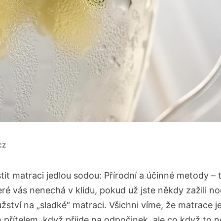
cz
tit matraci jedlou sodou: Přírodní a účinné metody – t
ré vás nenechá v klidu, pokud už jste někdy zažili no
žství na „sladké“ matraci. Všichni víme, že matrace j
 přítelem, když přijde na odpočinek, ale co když to ne