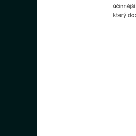
účinnějš
který do