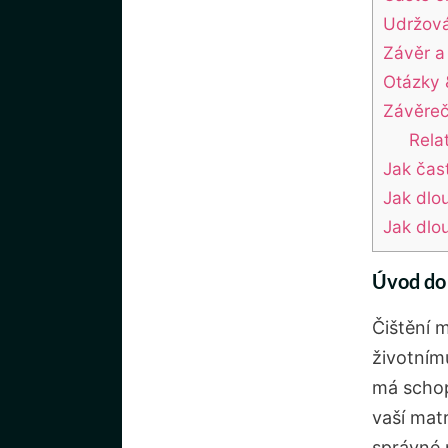
Udržová
Závěr a
Otázky 
Závěre
Rela
Jak čas
Jak dlo
Jak dlo
Úvod do 
Čištění m
životním
má schop
vaší matr
správné 