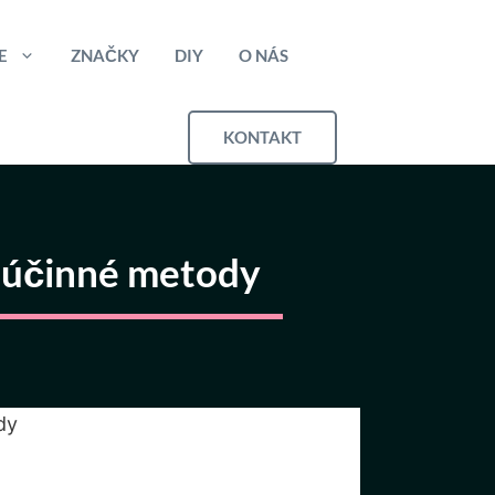
E
ZNAČKY
DIY
O NÁS
KONTAKT
 a účinné metody
dy