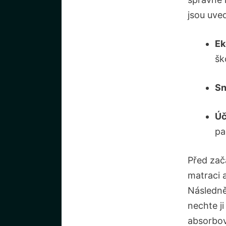
jsou uve
Ek
šk
Sn
Úč
pa
Před zač
matraci 
Následně
nechte j
absorbov