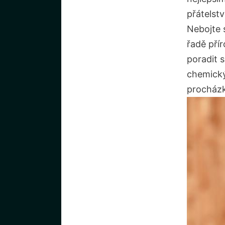
přátelst
Nebojte 
řadě přír
poradit s
chemický
procházk