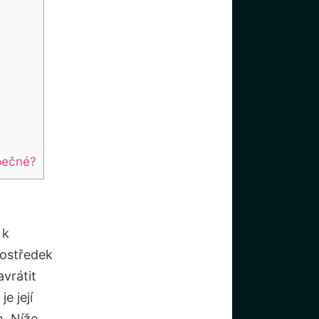
pečné?
 k
rostředek
vrátit
e její
. Níže