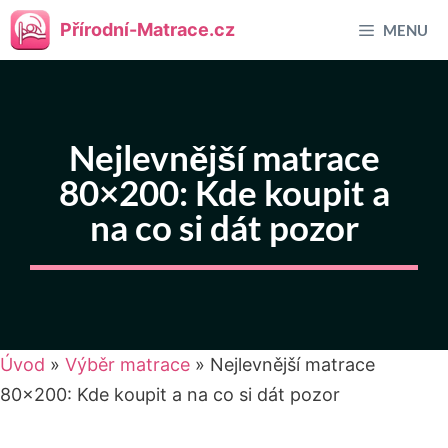
Přeskočit
Přírodní-Matrace.cz
MENU
na
obsah
Nejlevnější matrace
80×200: Kde koupit a
na co si dát pozor
Úvod
»
Výběr matrace
»
Nejlevnější matrace
80×200: Kde koupit a na co si dát pozor