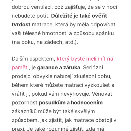
dobrou ventilaci, což zajišťuje, že se v noci
nebudete potit.
Důležité je také ověřit
tvrdost
matrace, která by měla odpovídat
vaší tělesné hmotnosti a způsobu spánku
(na boku, na zádech, atd.).
Dalším aspektem,
který byste měli mít na
paměti
, je
garance a záruka
. Seriózní
prodejci obvykle nabízejí zkušební dobu,
během které můžete matraci vyzkoušet a
vrátit ji, pokud vám nevyhovuje. Věnovat
pozornost
posudkům a hodnocením
zákazníků může být také skvělým
způsobem, jak zjistit, jak matrace obstojí v
praxi. Je také rozumné zjistit, zda má