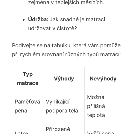
zejména v teplejších měsících.
Údržba:
Jak snadné je matraci
udržovat v čistotě?
Podívejte se na tabulku, která vám pomůže
při rychlém srovnání různých typů matrací:
Typ
Výhody
Nevýhody
matrace
Možná
Paměťová
Vynikající
přílišná
pěna
podpora těla
teplota
Přirozeně
Latex
Vyšší cena