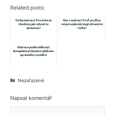
Related posts:
Tvrdá matrace: Pro koho je
Rez v matraci: Proč pružiny
vhodná a jak vybrat tu
rezaví a jaká skrývají zdravotní
správnou?
rizika?
Matrace podle velikosti:
Kompletní průvodce výběrem
správného rozměru
Rubriky
Nezařazené
Napsat komentář
Komentář