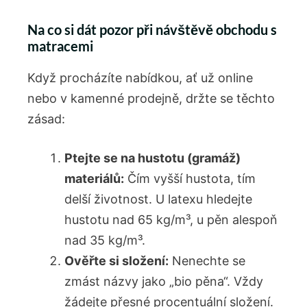
Na co si dát pozor při návštěvě obchodu s
matracemi
Když procházíte nabídkou, ať už online
nebo v kamenné prodejně, držte se těchto
zásad:
Ptejte se na hustotu (gramáž)
materiálů:
Čím vyšší hustota, tím
delší životnost. U latexu hledejte
hustotu nad 65 kg/m³, u pěn alespoň
nad 35 kg/m³.
Ověřte si složení:
Nenechte se
zmást názvy jako „bio pěna“. Vždy
žádejte přesné procentuální složení.