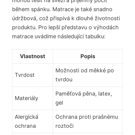
mohou těšit na svěží a příjemný pocit
během spánku. Matrace je také snadno
údržbová, což přispívá k dlouhé životnosti
produktu. Pro lepší představu o výhodách
matrace uvádíme následující tabulku:
Vlastnost
Popis
Možnosti od měkké po
Tvrdost
tvrdou
Paměťová pěna, latex,
Materiály
gel
Alergická
Ochrana proti prašnému
ochrana
roztoči