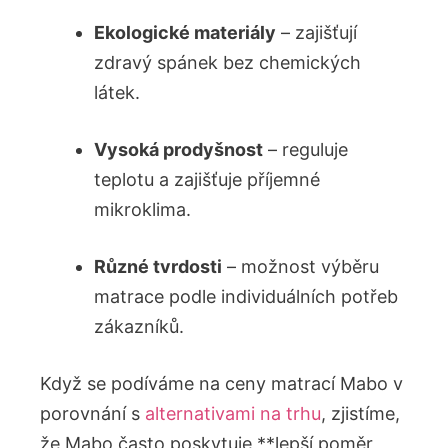
Ekologické materiály
– zajišťují
zdravý spánek bez chemických
látek.
Vysoká prodyšnost
– reguluje
teplotu a zajišťuje příjemné
mikroklima.
Různé tvrdosti
– možnost výběru
matrace podle individuálních potřeb
zákazníků.
Když se podíváme na ceny matrací Mabo v
porovnání s
alternativami na trhu
, zjistíme,
že Mabo často poskytuje **lepší poměr