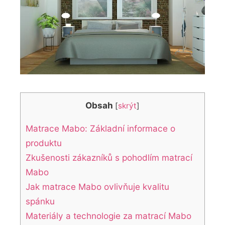
Obsah
[
skrýt
]
Matrace Mabo: Základní informace o
produktu
Zkušenosti zákazníků s pohodlím matrací
Mabo
Jak matrace Mabo ovlivňuje kvalitu
spánku
Materiály a technologie za matrací Mabo