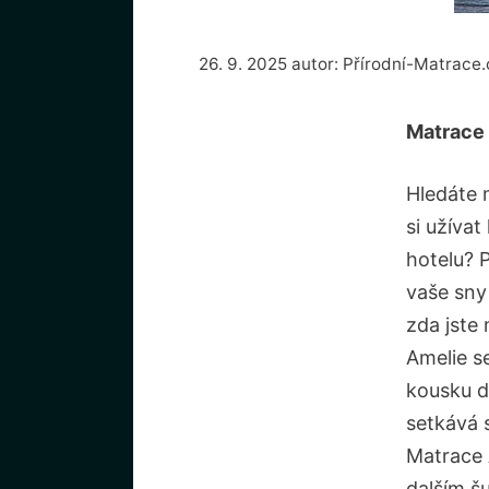
26. 9. 2025
autor:
Přírodní-Matrace.
Matrace 
Hledáte 
si užívat
hotelu? 
vaše sny
zda jste
Amelie s
kousku d
setkává 
Matrace 
dalším š