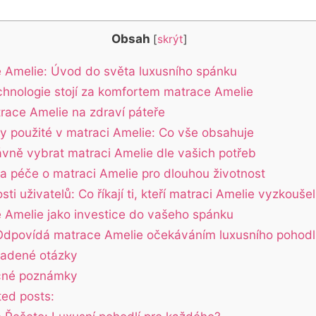
Obsah
[
skrýt
]
 Amelie: Úvod do světa luxusního spánku
chnologie stojí za komfortem matrace Amelie
trace Amelie na zdraví páteře
ly použité v matraci Amelie: Co vše obsahuje
ávně vybrat matraci Amelie dle vašich potřeb
a péče o matraci Amelie pro dlouhou životnost
ti uživatelů: Co říkají ti, kteří matraci Amelie vyzkoušel
 Amelie jako investice do vašeho spánku
Odpovídá matrace Amelie očekáváním luxusního pohodl
ladené otázky
čné poznámky
ted posts: