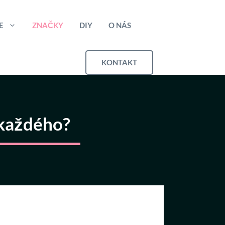
E
ZNAČKY
DIY
O NÁS
KONTAKT
 každého?