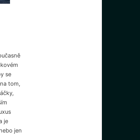
současně
ičkovém
by se
 na tom,
áčky,
ším
luxus
a je
nebo jen