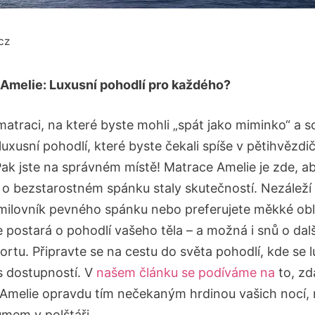
cz
Amelie: Luxusní pohodlí pro každého?
matraci, na které byste mohli „spát jako miminko“ a 
 luxusní pohodlí, které byste čekali spíše v pětihvězd
Pak jste na správném místě! Matrace Amelie je zde, a
 o bezstarostném spánku staly skutečností. Nezáleží
 milovník pevného spánku nebo preferujete měkké obl
e postará o pohodlí vašeho těla – a možná i snů o dal
ortu. Připravte se na cestu do světa pohodlí, kde se 
s dostupností. V
našem článku se podíváme na
to, zd
Amelie opravdu tím nečekaným hrdinou vašich nocí, 
umem v polštáři.