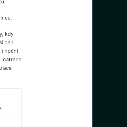
ku.
dince.
y, kdy
 dali
 i noční
o matrace
trace
:
.