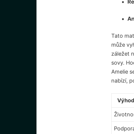
Re
An
Tato matr
může vyh
záležet n
sovy. Ho
Amelie s
nabízí, p
Výhod
Životno
Podpor