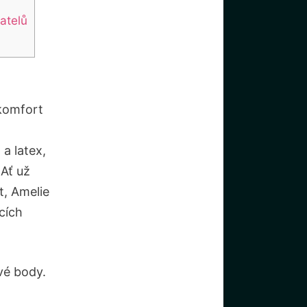
atelů
komfort
a latex,
 Ať už
t, Amelie
cích
vé body.