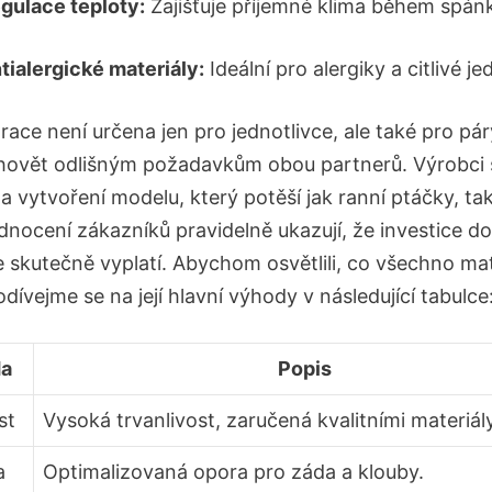
gulace teploty:
Zajišťuje příjemné klima během spán
tialergické materiály:
Ideální pro alergiky a citlivé je
ace není určena jen pro jednotlivce, ale také pro pár
ovět odlišným požadavkům obou partnerů. Výrobci si
a vytvoření modelu, který potěší jak ranní ptáčky, tak
dnocení zákazníků pravidelně ukazují, že investice d
e skutečně vyplatí. Abychom osvětlili, co všechno ma
odívejme se na její hlavní výhody v následující tabulce
a
Popis
st
Vysoká trvanlivost, zaručená kvalitními materiály
a
Optimalizovaná opora pro záda a klouby.