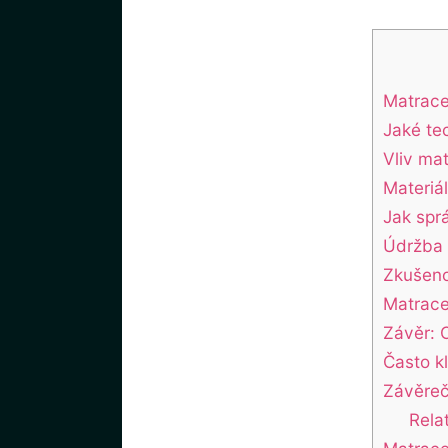
Matrace
Jaké te
Vliv ma
Materiá
Jak spr
Údržba 
Zkušenos
Matrace
Závěr: 
Často k
Závěre
Rela