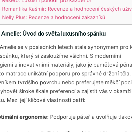
 Řešeto: Luxusní pohodlí pro každého?
 Romantika Kašmír: Recenze a hodnocení českých uživ
 Nelly Plus: Recenze a hodnocení zákazníků
Amelie: Úvod do světa luxusního spánku
Amelie se v posledních letech stala synonymem pro 
 spánku, který si zasloužíme všichni. S moderními
iemi a inovativními materiály, jako je paměťová pěna 
ato matrace unikátní podporu pro správné držení těla.
ovníkem tvrdšího povrchu nebo preferujete měkčí poci
hovět široké škále preferencí a zajistit vás v okamži
. Mezi její klíčové vlastnosti patří:
timální ergonomie:
Podporuje páteř a uvolňuje tlako