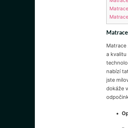
Matrace
Matrace
Matrace
Matrace 
Matrace 
a kvalitu
technolog
nabízí t
jste mil
dokáže vy
odpočinku
Op