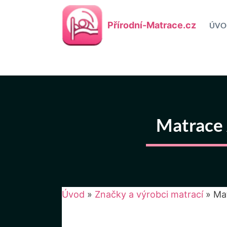
Přeskočit
na
Přírodní-Matrace.cz
ÚVO
obsah
Matrace 
Úvod
»
Značky a výrobci matrací
»
Mat