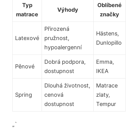
Typ
Oblíbené
Výhody
matrace
značky
Přirozená
Hästens,
Latexové
pružnost,
Dunlopillo
hypoalergenní
Dobrá podpora,
Emma,
Pěnové
dostupnost
IKEA
Dlouhá životnost,
Matrace
Spring
cenová
zlaty,
dostupnost
Tempur
„`