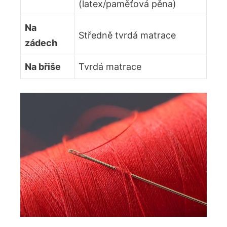
(latex/paměťová pěna)
Na
Středně tvrdá matrace
zádech
Na břiše
Tvrdá matrace