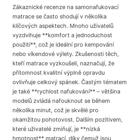
Zákaznické recenze na samonafukovací
matrace se často shodují v několika
klíčových aspektech. Mnoho uživatelů
vyzdvihuje **komfort a jednoduchost
použití**, což je ideální pro kempování
nebo víkendové výlety. Zkušenosti těch,
kteří matrace vyzkoušeli, naznačují, že
přítomnost kvalitní výplně opravdu
ovlivňuje celkový spánek. Častým tématem
je také **rychlost nafukování** – většina
modelů zvládá nafouknout se během
několika minut, což je skvělé pro
okamžitou pohotovost. Dalším pozitivem,
které uživatelé zmiňují, je **nízká
hmotnost** matrací, díky čemuž jsou