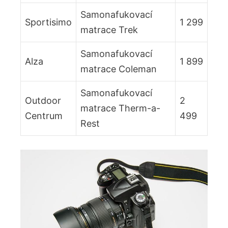
Samonafukovací
Sportisimo
1 299
matrace Trek
Samonafukovací
Alza
1 899
matrace Coleman
Samonafukovací
Outdoor
2
matrace Therm-a-
Centrum
499
Rest