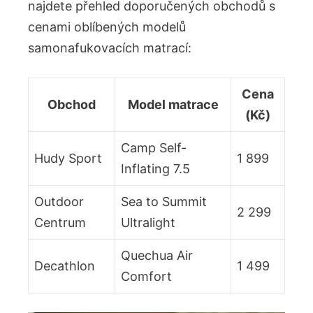
najdete přehled doporučených obchodů s
cenami oblíbených modelů
samonafukovacích matrací:
Cena
Obchod
Model matrace
(Kč)
Camp Self-
Hudy Sport
1 899
Inflating 7.5
Outdoor
Sea to Summit
2 299
Centrum
Ultralight
Quechua Air
Decathlon
1 499
Comfort