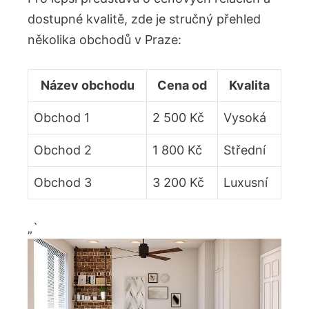
dostupné kvalitě, zde je stručný přehled
několika obchodů v Praze:
Název obchodu
Cena od
Kvalita
Obchod 1
2 500 Kč
Vysoká
Obchod 2
1 800 Kč
Střední
Obchod 3
3 200 Kč
Luxusní
„`