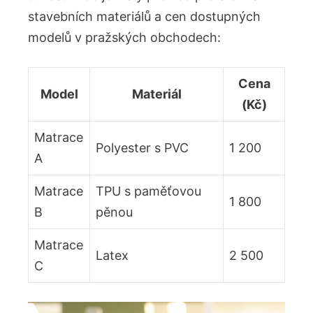
stavebních materiálů a cen dostupných
modelů v pražských obchodech:
Cena
Model
Materiál
(Kč)
Matrace
Polyester s PVC
1 200
A
Matrace
TPU s paměťovou
1 800
B
pěnou
Matrace
Latex
2 500
C