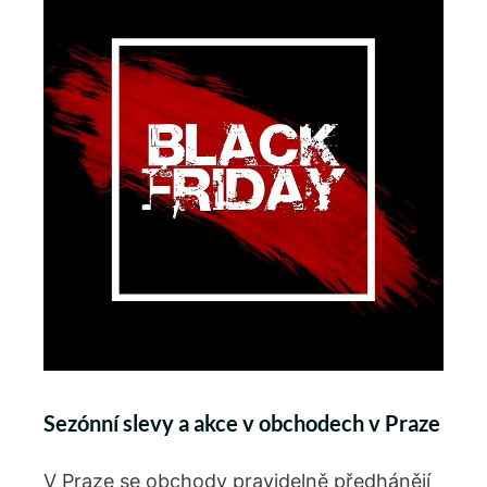
Sezónní slevy a akce v obchodech v Praze
V Praze se obchody pravidelně předhánějí