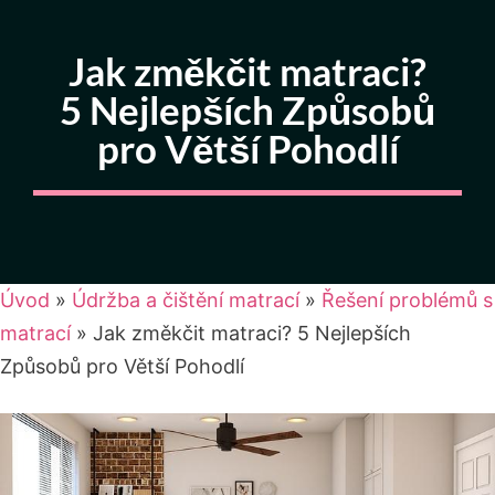
Jak změkčit matraci?
5 Nejlepších Způsobů
pro Větší Pohodlí
Úvod
»
Údržba a čištění matrací
»
Řešení problémů s
matrací
»
Jak změkčit matraci? 5 Nejlepších
Způsobů pro Větší Pohodlí