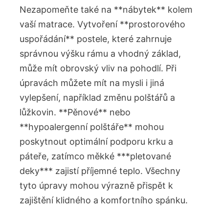
Nezapomeňte také na **nábytek** kolem
vaší matrace. Vytvoření **prostorového
uspořádání** postele, které zahrnuje
správnou výšku rámu a vhodný základ,
může mít obrovský vliv na pohodlí. Při
úpravách můžete mít na mysli i jiná
vylepšení, například změnu polštářů a
lůžkovin. **Pěnové** nebo
**hypoalergenní polštáře** mohou
poskytnout optimální podporu krku a
páteře, zatímco měkké ***pletované
deky*** zajistí příjemné teplo. Všechny
tyto úpravy mohou výrazně přispět k
zajištění klidného a komfortního spánku.