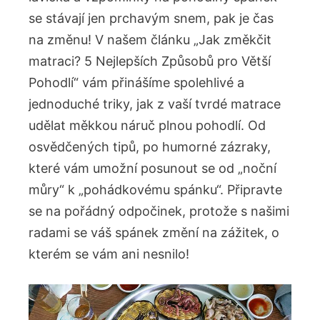
se stávají jen prchavým snem, pak je čas
na změnu! V našem článku „Jak změkčit
matraci? 5 Nejlepších Způsobů pro Větší
Pohodlí“ vám přinášíme spolehlivé a
jednoduché triky, jak z vaší tvrdé matrace
udělat měkkou náruč plnou pohodlí. Od
osvědčených tipů, po humorné zázraky,
které vám umožní posunout se od „noční
můry“ k „pohádkovému spánku“. Připravte
se na pořádný odpočinek, protože s našimi
radami se váš spánek změní na zážitek, o
kterém se vám ani nesnilo!