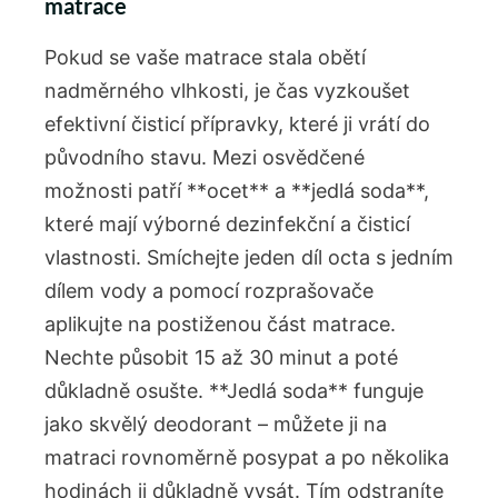
matrace
Pokud se vaše matrace stala obětí
nadměrného vlhkosti, je čas vyzkoušet
efektivní čisticí přípravky, které ji vrátí do
původního stavu. Mezi osvědčené
možnosti patří **ocet** a **jedlá soda**,
které mají výborné dezinfekční a čisticí
vlastnosti. Smíchejte jeden díl octa s jedním
dílem vody a pomocí rozprašovače
aplikujte na postiženou část matrace.
Nechte působit 15 až 30 minut a poté
důkladně osušte. **Jedlá soda** funguje
jako skvělý deodorant – můžete ji na
matraci rovnoměrně posypat a po několika
hodinách ji důkladně vysát. Tím odstraníte