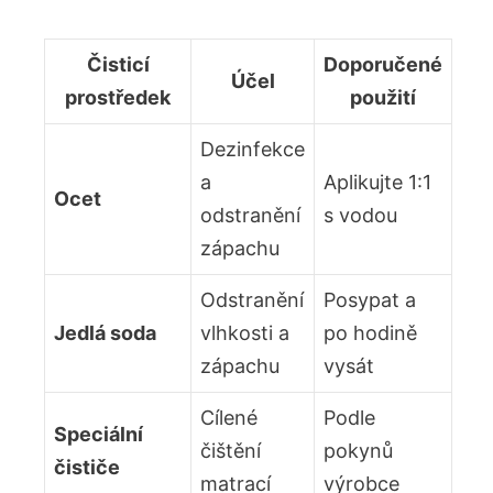
Čisticí
Doporučené
Účel
prostředek
použití
Dezinfekce
a
Aplikujte 1:1
Ocet
odstranění
s vodou
zápachu
Odstranění
Posypat a
Jedlá soda
vlhkosti a
po hodině
zápachu
vysát
Cílené
Podle
Speciální
čištění
pokynů
čističe
matrací
výrobce