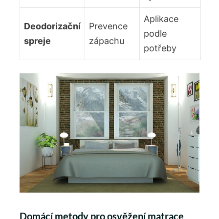
Aplikace
Deodorizační
Prevence
podle
spreje
zápachu
potřeby
Domácí metody pro osvěžení matrace