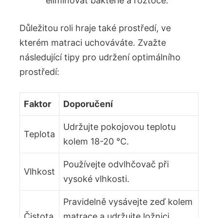
eliminovat bakterie a roztoče.
Důležitou roli hraje také prostředí, ve
kterém matraci uchováváte. Zvažte
následující tipy pro udržení optimálního
prostředí:
Faktor
Doporučení
Udržujte pokojovou teplotu
Teplota
kolem 18-20 °C.
Používejte odvlhčovač při
Vlhkost
vysoké vlhkosti.
Pravidelně vysávejte zeď kolem
Čistota
matrace a udržujte ložnici