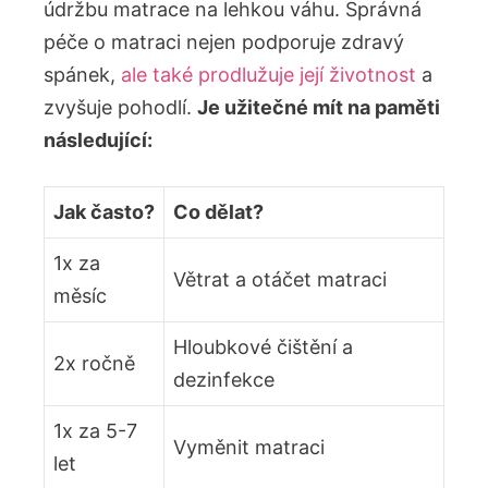
údržbu matrace na lehkou váhu. Správná
péče o matraci nejen podporuje zdravý
spánek,
ale také prodlužuje její životnost
a
zvyšuje pohodlí.
Je užitečné mít na paměti
následující:
Jak často?
Co dělat?
1x za
Větrat a otáčet matraci
měsíc
Hloubkové čištění a
2x ročně
dezinfekce
1x za 5-7
Vyměnit matraci
let