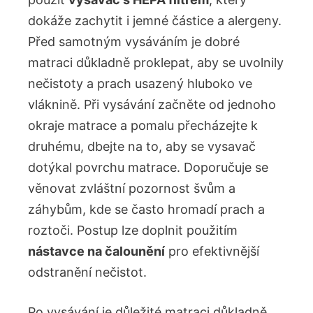
dokáže zachytit i jemné částice a alergeny.
Před samotným vysáváním je dobré
matraci důkladně proklepat, aby se uvolnily
nečistoty a prach usazený hluboko ve
vláknině. Při vysávání začněte od jednoho
okraje matrace a pomalu přecházejte k
druhému, dbejte na to, aby se vysavač
dotýkal povrchu matrace. Doporučuje se
věnovat zvláštní pozornost švům a
záhybům, kde se často hromadí prach a
roztoči. Postup lze doplnit použitím
nástavce na čalounění
pro efektivnější
odstranění nečistot.
Po vysávání je důležité matraci důkladně