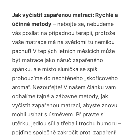
Jak vyčistit zapařenou matraci: Rychlé a
účinné metody
– nebojte se, nebudeme
vás posílat na případnou terapii, protože
vaše matrace má na svědomí tu nemilou
pachuť! V teplých letních měsících může
být matrace jako náruč zapařeného
spánku, ale místo sluníčka se spíš
probouzíme do nechtěného „skořicového
aroma“. Nezoufejte! V našem článku vám
odhalíme tajné a zábavné metody, jak
vyčistit zapařenou matraci, abyste znovu
mohli usínat s úsměvem. Připravte si
utěrku, jedlou sůl a třeba i trochu humoru –
pojďme společně zakročit proti zapaření!