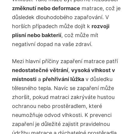
změknutí nebo deformace
matrace, což je
důsledek dlouhodobého zapařování. V
horších případech může dojít k
rozvoji
plísní nebo bakterií
, což může mít
negativní dopad na vaše zdraví.
Mezi hlavní příčiny zapaření matrace patří
nedostatečné větrání
,
vysoká vlhkost v
místnosti
a
přehřívání lůžka
v důsledku
tělesného tepla. Navíc se zapaření může
zhoršit, pokud matraci zakrýváte hustou
ochranou nebo prostěradlem, které
neumožňuje odvod vlhkosti. K prevenci
zapaření je důležité zajistit pravidelnou
údržbu matrace a dýchatelné prostěradla,