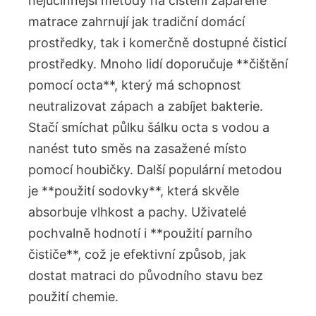
nejúčinnější metody na čištění zapařené
matrace zahrnují jak tradiční domácí
prostředky, tak i komerčně dostupné čisticí
prostředky. Mnoho lidí doporučuje **čištění
pomocí octa**, který má schopnost
neutralizovat zápach a zabíjet bakterie.
Stačí smíchat půlku šálku octa s vodou a
nanést tuto směs na zasažené místo
pomocí houbičky. Další populární metodou
je **použití sodovky**, která skvěle
absorbuje vlhkost a pachy. Uživatelé
pochvalně hodnotí i **použití parního
čističe**, což je efektivní způsob, jak
dostat matraci do původního stavu bez
použití chemie.