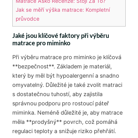
Matrace Asko Recenze: Stojí Za To?
Jak se měří výška matrace: Kompletní
průvodce
Jaké jsou klíčové faktory při výběru
matrace pro miminko
Při výběru matrace pro miminko je klíčová
**bezpečnost**. Základem je materiál,
který by měl být hypoalergenní a snadno
omyvatelný. ‌Důležité je také ​zvolit matraci
s dostatečnou ⁣tuhostí, aby zajistila
správnou podporu pro rostoucí páteř
miminka. Neméně důležité je, aby matrace
měla **prodyšný** povrch,‌ což pomáhá
regulaci teploty a⁤ snižuje riziko přehřátí.