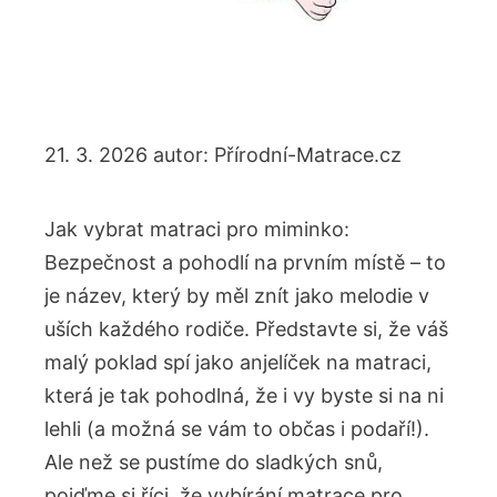
21. 3. 2026
autor:
Přírodní-Matrace.cz
Jak vybrat ⁤matraci pro miminko:
Bezpečnost a pohodlí na prvním místě – to
je název, který by měl znít jako melodie v
uších každého rodiče. Představte si, že váš
malý poklad ‍spí jako anjelíček na matraci,⁤
která je tak pohodlná, že ⁤i‌ vy byste si na ni⁣
lehli (a možná se‍ vám ⁢to‌ občas i podaří!).
Ale než se pustíme do sladkých ⁣snů,
pojďme si říci, ⁤že vybírání matrace pro