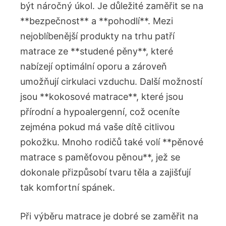
být náročný​ úkol. Je⁤ důležité zaměřit se na
**bezpečnost** a **pohodlí**. Mezi
nejoblíbenější produkty na trhu patří
matrace ze **studené pěny**, které
nabízejí optimální ⁢oporu a zároveň
umožňují cirkulaci ⁢vzduchu. Další možností
jsou⁢ **kokosové matrace**, které jsou
přírodní a hypoalergenní, což oceníte
zejména pokud má ​vaše dítě citlivou
pokožku. Mnoho rodičů také‌ volí **pěnové ​
matrace ​s paměťovou pěnou**, jež se
dokonale ⁢přizpůsobí tvaru těla a ​zajišťují
tak komfortní spánek.
Při⁤ výběru matrace je ‌dobré se zaměřit ⁤na