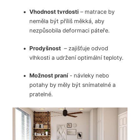
Vhodnost⁤ tvrdosti
– matrace⁤ by
neměla být příliš měkká, aby
nezpůsobila deformaci páteře.
Prodyšnost
​ – zajišťuje odvod
vlhkosti‌ a udržení optimální teploty.
Možnost praní
⁣- ⁢návleky‍ nebo
potahy​ by měly být snímatelné a
pratelné.