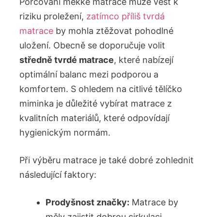
Porcování měkké​ matrace může⁢ vést k
riziku proležení,
zatímco příliš tvrdá
matrace
by mohla ‍ztěžovat pohodlné
uložení. Obecně se doporučuje volit
středně tvrdé matrace
,⁣ které nabízejí
optimální balanc mezi podporou ⁢a
komfortem. S ohledem na citlivé⁤ tělíčko ​
miminka je důležité vybírat⁤ matrace z
kvalitních materiálů, které odpovídají
hygienickým normám.
Při výběru matrace je také ⁣dobré‌ zohlednit
následující faktory:
Prodyšnost značky:
Matrace by
měly zajistit dobrou cirkulaci