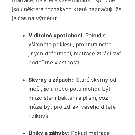
matrace, na které vaše miminko spí. Zde
jsou některé ⁣**znaky**, které naznačují, že
je ‍čas⁢ na⁢ výměnu:
Viditelné opotřebení:
Pokud si
všimnete poklesu, prohnutí nebo
jiných deformací, matrace ztrácí své
podpůrné vlastnosti.
Skvrny a zápach:
⁣ Staré skvrny od
‍moči, jídla nebo potu mohou‌ být
hnízdištěm bakterií a plísní, což
může být pro zdraví vašeho dítěte
rizikové.
Úniky a záhyby:
Pokud matrace