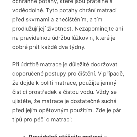
ochranné potahy, které jsou pratelné a
voděodolné. Tyto potahy chrání matraci
před skvrnami a znečištěním, a tím
prodlužují její životnost. Nezapomínejte ani
na ‍pravidelnou údržbu lůžkovin,‌ které je
dobré ​prát každé dva týdny.
Při údržbě matrace je důležité dodržovat
doporučené postupy pro čištění. V případě,
že dojde k polití matrace, ​použijte ⁢jemný
čisticí prostředek a čistou⁣ vodu. Vždy se
ujistěte, že matrace je ‍dostatečně suchá‌
před jejím opětovným použitím. Zde⁢ je pár
tipů pro péči o matraci:
Pravidelně otáčejte matraci
–