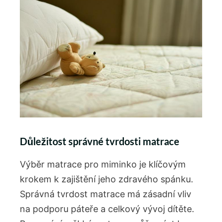
Důležitost správné ‍tvrdosti matrace
Výběr ⁢matrace pro⁣ miminko je klíčovým
krokem k zajištění jeho zdravého spánku.
Správná⁢ tvrdost matrace ⁢má zásadní vliv
na ‍podporu ⁢páteře a celkový vývoj dítěte.