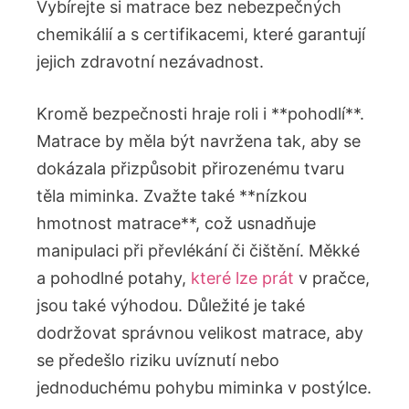
Vybírejte si matrace bez nebezpečných
‌chemikálií a s certifikacemi, které garantují
jejich zdravotní nezávadnost.
Kromě bezpečnosti hraje roli i **pohodlí**.
Matrace by měla být navržena ‍tak, aby se
dokázala přizpůsobit přirozenému tvaru
těla miminka. Zvažte také **nízkou
hmotnost matrace**, což usnadňuje⁢
manipulaci při převlékání či čištění. Měkké⁤
a pohodlné potahy,
které lze prát
v pračce,​
jsou také výhodou. Důležité je také
dodržovat⁣ správnou velikost matrace, aby
se předešlo ⁤riziku uvíznutí nebo
jednoduchému ⁤pohybu miminka v postýlce.