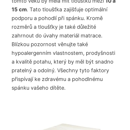
tomto věku by měla mít tloušťku mezi
10 a
15 ⁢cm
. ⁣Tato⁣ tloušťka zajišťuje optimální
podporu a pohodlí‍ při ⁣spánku. Kromě
rozměrů ⁤a ⁤tloušťky ‍je také důležité
zahrnout‌ do úvahy materiál matrace.
Blízkou pozornost věnujte také
⁤hypoalergenním ⁣vlastnostem, prodyšnosti
a kvalitě potahu, který by měl být snadno
pratelný a odolný. Všechny tyto faktory
přispívají ke zdravému a pohodlnému
spánku​ vašeho dítěte.