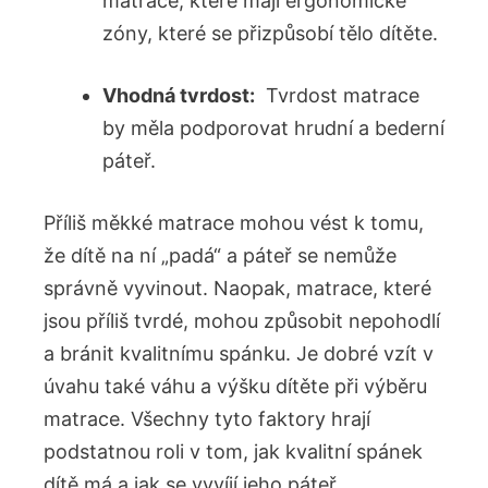
matrace, které mají ergonomické
zóny, které se přizpůsobí tělo dítěte.
Vhodná tvrdost:
⁢ Tvrdost matrace
by měla podporovat hrudní a bederní
páteř.
Příliš měkké matrace mohou vést k tomu,
že dítě na ní „padá“ a páteř ‌se nemůže
správně vyvinout. Naopak, matrace, které
jsou příliš tvrdé, mohou způsobit nepohodlí
a bránit kvalitnímu spánku. Je dobré vzít⁣ v
úvahu ⁤také váhu a výšku dítěte při výběru
matrace. Všechny tyto faktory hrají
⁣podstatnou roli v tom, jak kvalitní spánek⁣
dítě má a jak se vyvíjí jeho páteř.