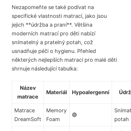
Nezapomeňte se také podívat⁢ na
specifické ‍vlastnosti matrací,‍ jako jsou
jejich **údržba a praní**. Většina
moderních matrací pro děti nabízí
snímatelný a pratelný potah,⁣ což
usnadňuje péči o hygienu. Přehled
některých nejlepších matrací pro malé děti
shrnuje následující tabulka:
Název
Materiál
Hypoalergenní
Údr
matrace
Matrace
Memory
Snímat
🟢
DreamSoft
Foam
potah