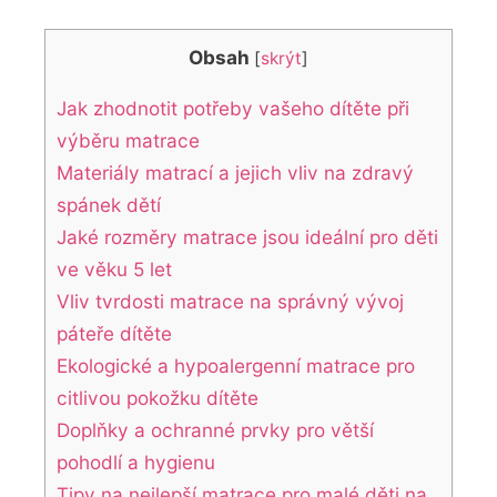
Obsah
[
skrýt
]
Jak zhodnotit potřeby vašeho dítěte při
výběru matrace
Materiály matrací a jejich vliv na zdravý
spánek dětí
Jaké rozměry matrace jsou ideální pro děti
ve věku 5 let
Vliv ⁤tvrdosti matrace na správný vývoj
páteře dítěte
Ekologické‍ a ⁢hypoalergenní matrace ⁢pro
⁢citlivou pokožku dítěte
Doplňky a ochranné prvky⁣ pro ​větší⁤
pohodlí a hygienu
Tipy na nejlepší matrace pro malé děti na ​