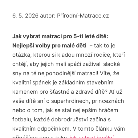
6. 5. 2026
autor:
Přírodní-Matrace.cz
Jak vybrat matraci pro 5-ti leté dítě:
‌Nejlepší volby pro malé děti
⁣ – tak to je
otázka, kterou si kladou mnozí rodiče, kteří
chtějí,​ aby jejich malí spáči zažívali sladké
sny na té nejpohodlnější matraci! Víte, že
kvalitní spánek je základním stavebním
kamenem pro šťastné a zdravé dítě? Ať už
vaše dítě sní o superhrdinech, princeznách
nebo o tom, jak se‍ stal nejlepším hráčem
fotbalu, každé dobrodružství začíná ‍s
⁢kvalitním ⁢odpočinkem. V tomto ​článku vám
přinášíme tipy a triky,
jak vybrat ideální