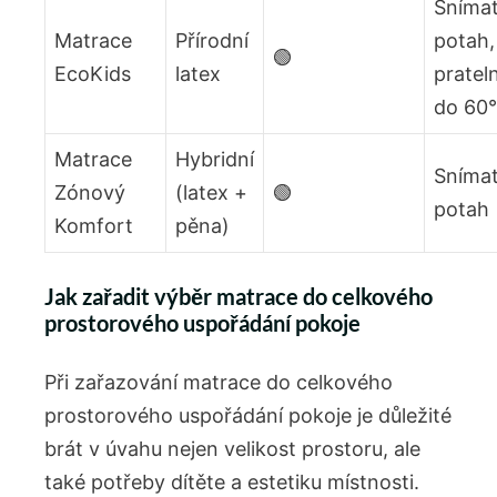
Snímat
Matrace
Přírodní
potah,
🟢
EcoKids
latex
pratel
do⁢ 60
Matrace
Hybridní
Snímat
Zónový
(latex +
🟢
potah
Komfort
pěna)
Jak zařadit výběr matrace do celkového
prostorového uspořádání pokoje
Při zařazování matrace do celkového
prostorového uspořádání ‍pokoje je‍ důležité
brát v úvahu nejen velikost ‌prostoru, ale
také ​potřeby dítěte a estetiku místnosti.