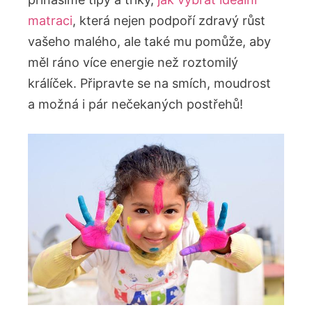
matraci
, která nejen podpoří zdravý růst
vašeho malého, ale také mu pomůže, ⁢aby
měl ráno více energie než roztomilý
‍králíček. Připravte se na smích,⁢ moudrost
a možná i pár nečekaných postřehů!