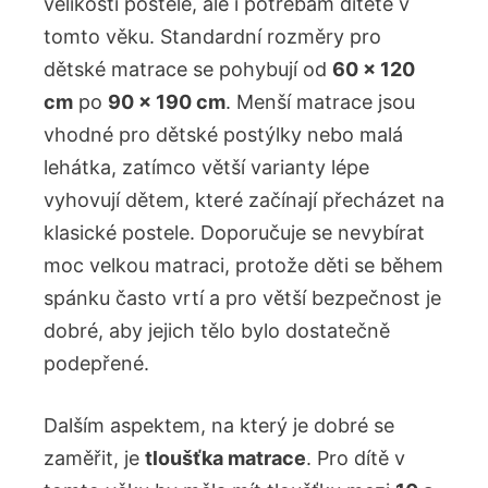
velikosti postele, ale ‌i potřebám dítěte v
tomto věku. Standardní rozměry pro
dětské matrace se pohybují od
60 x ​120
cm
⁤po
90 x 190 cm
. Menší matrace jsou
vhodné pro dětské postýlky nebo‌ malá
lehátka, zatímco‌ větší varianty lépe
vyhovují dětem, které ​začínají přecházet na
klasické postele. Doporučuje se nevybírat
moc velkou matraci, protože děti se‌ během
spánku často vrtí a pro větší bezpečnost je
dobré, aby jejich tělo bylo dostatečně
podepřené.
Dalším aspektem, na který je dobré⁤ se
zaměřit, je
tloušťka matrace
. Pro dítě v