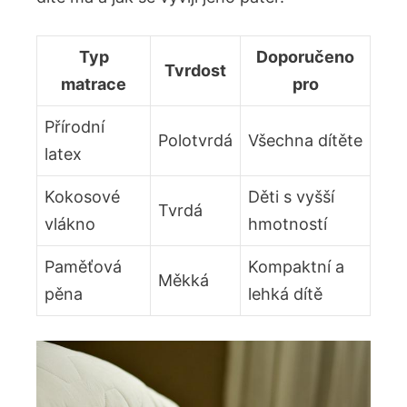
Typ
Doporučeno
Tvrdost
matrace
pro
Přírodní
Polotvrdá
Všechna dítěte
latex
Kokosové
Děti⁢ s​ vyšší
Tvrdá
vlákno
hmotností
Paměťová
Kompaktní a
Měkká
pěna
lehká dítě