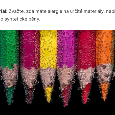
iál:
Zvažte, zda máte alergie na určité​ materiály, ⁢nap
o⁣ syntetické pěny.