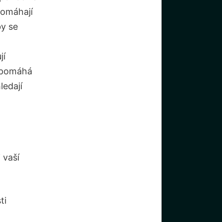
pomáhají
by se
jí
apomáhá ​
ledají
vaší‌
i⁤