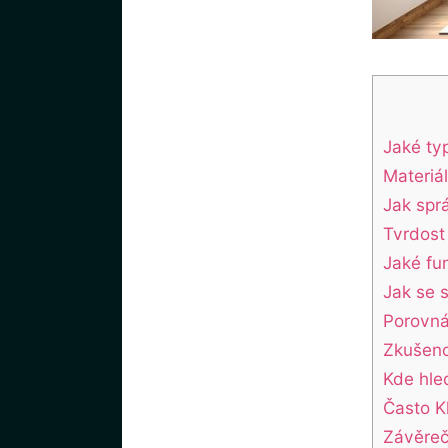
Jaké‍ ty
Materiál
Jak spr
Tvrdost 
Jaké fun
Jak ⁤se 
Porovnán
Zkušeno
Kde hle
Často K
Závěre