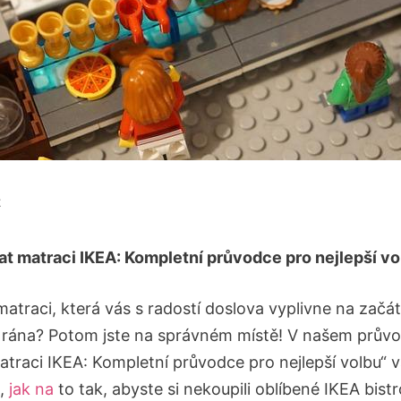
z
at matraci IKEA: Kompletní průvodce pro nejlepší vo
atraci, která ‍vás s ​radostí doslova⁤ vyplivne na začát
rána? Potom​ jste na správném místě! V‍ našem⁣ průvo
atraci IKEA: Kompletní průvodce pro nejlepší volbu“ 
e,
jak na
to⁤ tak, abyste‍ si nekoupili oblíbené IKEA ​bistro