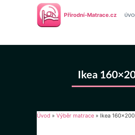
Přeskočit
na
Přírodní-Matrace.cz
ÚVO
obsah
Ikea 160×20
Úvod
»
Výběr matrace
»
Ikea 160×200