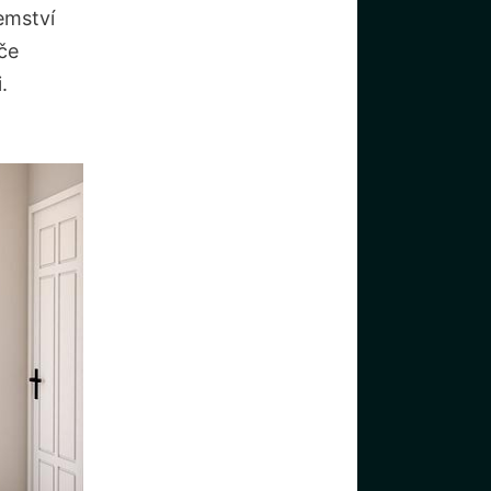
jemství
če
.