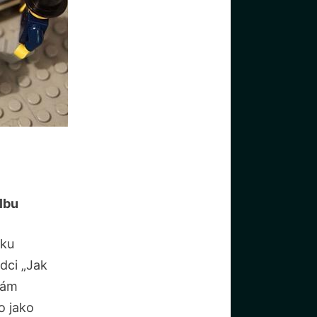
lbu
ku⁤
dci „Jak
vám
 ‌jako⁣