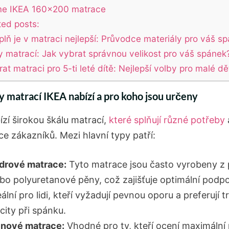
me IKEA 160×200 matrace
ted posts:
plň je v matraci nejlepší: Průvodce materiály pro váš s
 matrací: Jak vybrat správnou velikost pro váš spánek
at matraci pro 5-ti leté dítě: Nejlepší volby pro malé dě
py matrací IKEA nabízí a pro koho jsou určeny
ízí širokou škálu matrací,
které splňují různé potřeby
ce zákazníků. Mezi hlavní⁣ typy patří:
drové matrace:
Tyto matrace jsou často vyrobeny z 
ebo polyuretanové pěny, což zajišťuje optimální podp
eální pro lidi, ⁢kteří vyžadují pevnou‍ oporu a ‌preferují t
city při spánku.
nové matrace:
Vhodné pro ⁢ty, kteří ocení ​maximální