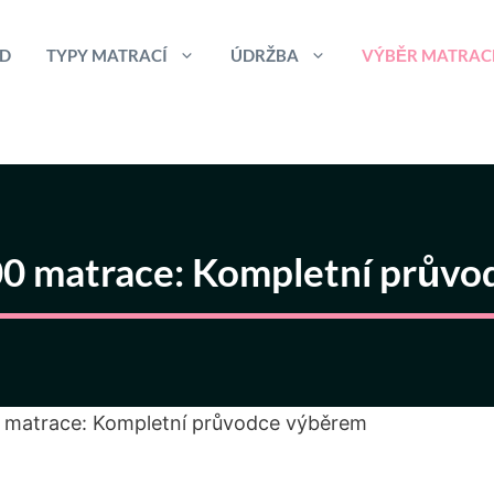
D
TYPY MATRACÍ
ÚDRŽBA
VÝBĚR MATRAC
0 matrace: Kompletní prův
 matrace: Kompletní průvodce výběrem