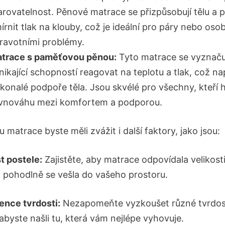
arovatelnost. Pěnové matrace se přizpůsobují tělu a 
írnit tlak na klouby,⁣ což‍ je ideální pro páry⁣ nebo oso
ravotními problémy.
trace s paměťovou pěnou:
Tyto matrace se vyznaču
nikající⁣ schopností reagovat na teplotu a tlak, což n
konalé ⁤podpoře těla. Jsou skvélé pro všechny, kteří h
vnováhu mezi ⁢komfortem a podporou.
‍ matrace⁤ byste měli zvážit⁢ i ⁣další ‌faktory, jako‌ jsou:
t⁢ postele:
Zajistěte,⁣ aby matrace odpovídala ⁢velikosti 
 ‍pohodlně se vešla‌ do vašeho prostoru.
ence‌ tvrdosti:
Nezapomeňte‍ vyzkoušet různé ​tvrdost
abyste našli tu, která vám nejlépe vyhovuje.