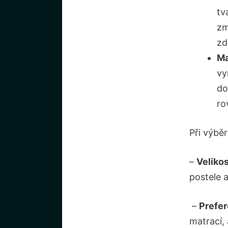
tv
zm
zd
Ma
vy
do
ro
Při výběru
–
Velikos
postele a
‌ –
Prefer
matrací, 