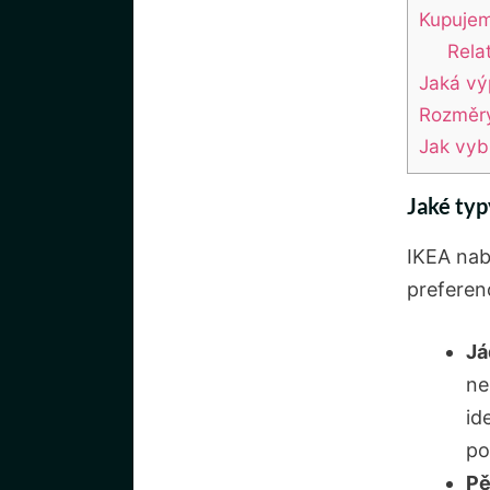
Kupuje
Rela
Jaká vý
Rozměry
Jak vybr
Jaké‍ ty
IKEA nab
⁤preferen
Já
‌n
id
po
Pě