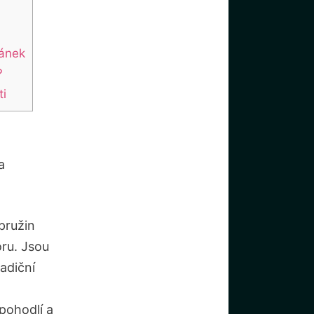
pánek
?
ti
a
pružin
oru. Jsou
radiční
 pohodlí a