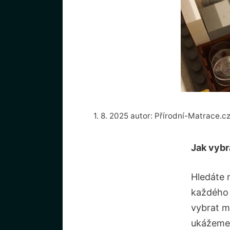
1. 8. 2025
autor:
Přírodní-Matrace.c
Jak vybr
Hledáte m
každého 
vybrat m
⁢ukážem