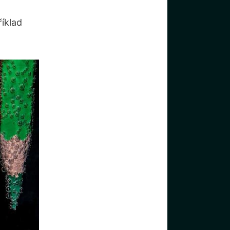
říklad