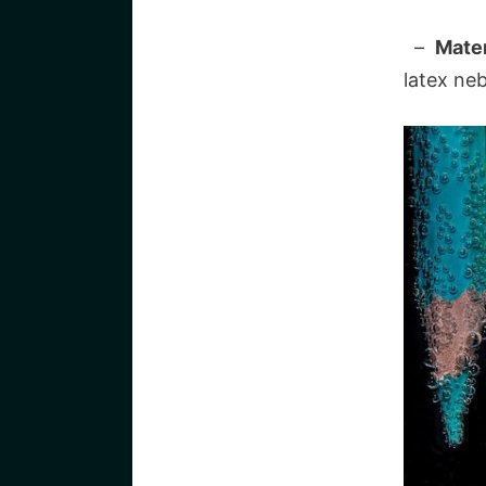
⁢ ​ – ⁤
Mater
latex neb