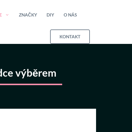
E
ZNAČKY
DIY
O NÁS
KONTAKT
odce výběrem