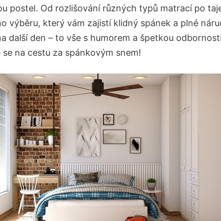
ou postel. Od rozlišování ‌různých typů matrací po ta
o výběru, který vám zajistí klidný spánek a plné náru
na další den – to vše s humorem a špetkou odbornosti
e se ⁢na cestu za spánkovým‌ snem!