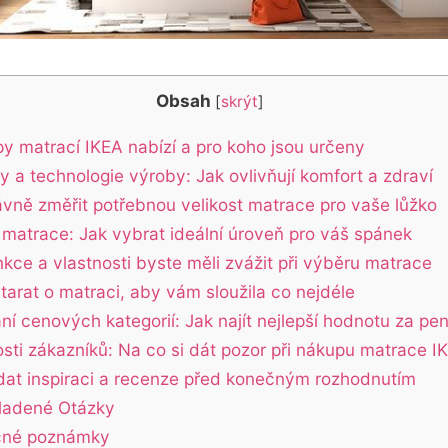
Obsah
[
skrýt
]
py matrací IKEA nabízí a pro koho jsou určeny
y a technologie výroby:‌ Jak ovlivňují komfort a zdraví
ávně změřit potřebnou velikost matrace pro vaše lůžko
‍matrace: Jak ⁣vybrat ideální úroveň pro váš spánek
kce ‌a vlastnosti byste měli zvážit při výběru matrace
starat o matraci,‌ aby ​vám sloužila ⁢co nejdéle
í cenových kategorií: ​Jak⁣ najít nejlepší hodnotu za pe
sti zákazníků: Na co si dát pozor při nákupu matrace I
dat inspiraci a⁣ recenze před konečným rozhodnutím
ladené Otázky
čné poznámky