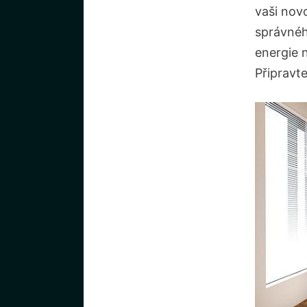
vaši‌ nov
správnéh
energie 
Připravt