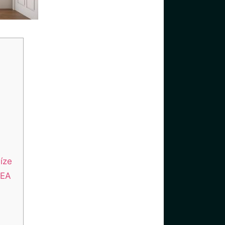
níze
KEA