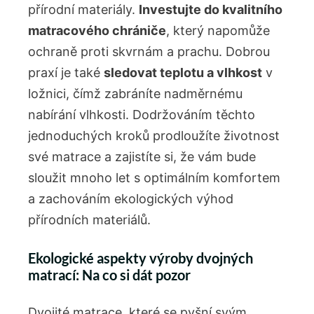
přírodní materiály.
Investujte do kvalitního
matracového chrániče
, který napomůže
ochraně proti skvrnám a prachu.⁣ Dobrou
praxí je‌ také
sledovat teplotu a vlhkost
v‌
ložnici, čímž zabráníte nadměrnému
nabírání vlhkosti.‌ Dodržováním těchto
jednoduchých kroků⁣ prodloužíte životnost
‌své matrace a zajistíte si, že vám bude
sloužit mnoho let s⁤ optimálním komfortem
a ​zachováním ekologických výhod
přírodních​ materiálů.
Ekologické ⁤aspekty výroby dvojných
matrací: Na co si⁢ dát ⁢pozor
Dvojité matrace, ​které ‍se pyšní svým