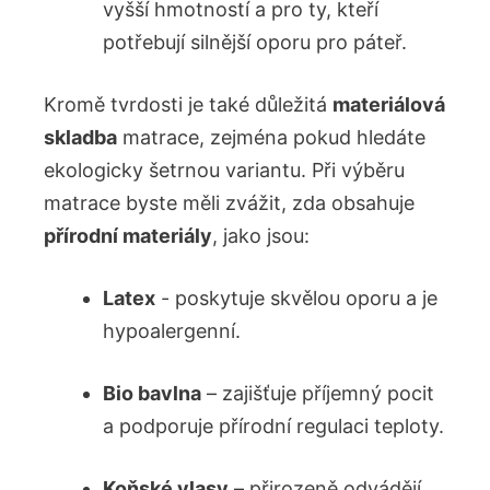
vyšší hmotností a ‌pro ty, kteří⁤
potřebují ‍silnější oporu pro páteř.
Kromě tvrdosti je také důležitá
materiálová
⁢skladba
matrace, zejména pokud hledáte
ekologicky šetrnou variantu. Při výběru
matrace byste měli ‌zvážit, zda obsahuje
přírodní materiály
, jako jsou:
Latex
⁤- poskytuje skvělou oporu a je
hypoalergenní.
Bio bavlna
– zajišťuje ⁤příjemný pocit
a podporuje přírodní regulaci teploty.
Koňské vlasy
– přirozeně odvádějí