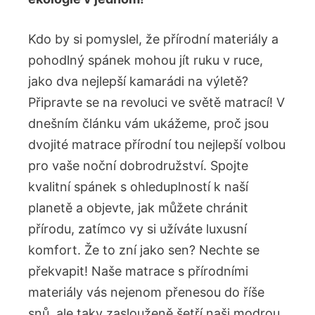
Kdo by si pomyslel, že⁣ přírodní⁤ materiály a
pohodlný spánek mohou jít ruku v ruce,
jako dva nejlepší​ kamarádi na výletě?
Připravte ‌se‍ na ​revoluci ve světě matrací! V
dnešním ⁤článku vám ukážeme, proč ‌jsou
dvojité matrace přírodní tou nejlepší volbou
pro vaše noční dobrodružství. Spojte
kvalitní ⁤spánek s⁤ ohleduplností ⁢k naší
planetě a ⁢objevte, ​jak můžete chránit
přírodu, zatímco vy si‌ užíváte⁤ luxusní
komfort. Že to zní jako sen? Nechte‍ se
překvapit! Naše matrace ‍s přírodními
materiály vás nejenom přenesou ‌do říše
snů, ale taky zaslouženě šetří naši modrou