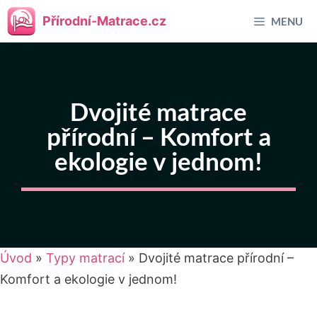
Přeskočit
Přírodní-Matrace.cz
MENU
na
obsah
Dvojité matrace
přírodní – Komfort a
ekologie v jednom!
Úvod
»
Typy matrací
»
Dvojité matrace přírodní –
Komfort a ekologie v jednom!