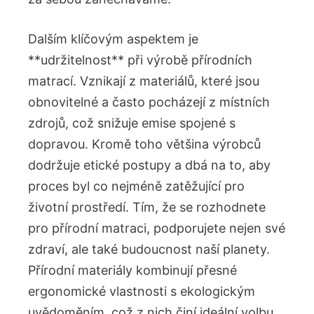
Dalším‌ klíčovým aspektem je
**udržitelnost** při výrobě přírodních
matrací. Vznikají z materiálů, které jsou⁤
obnovitelné ⁢a často pocházejí z místních
zdrojů, což ⁢snižuje emise spojené s
dopravou. Kromě toho ​většina výrobců
dodržuje etické ‌postupy a dbá na to, aby
proces byl co nejméně zatěžující pro
životní prostředí.⁤ Tím, že se rozhodnete
pro přírodní matraci,⁣ podporujete ⁢nejen své
zdraví,⁤ ale také budoucnost naší planety.
Přírodní materiály kombinují přesné
ergonomické vlastnosti s ekologickým
uvědoměním, což z nich činí ideální ‌volbu