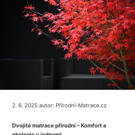
2. 6. 2025
autor:
Přírodní-Matrace.cz
Dvojité matrace přírodní – Komfort a
ekologie v jednom!