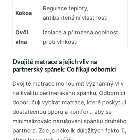
Regulace teploty,
Kokos
antibakteriální vlastnosti
Ovčí
Izolace a přirozená odolnost ​
vlna
proti vlhkosti
Dvojité matrace a jejich‍ vliv na
partnerský spánek: Co ​říkají​ odborníci
Dvojité matrace⁤ mohou⁤ mít významný vliv
na kvalitu partnerského spánku.​ Odborníci
doporučují ⁣vybírat matrace, které poskytují
dostatečnou​ oporu a komfort, aby se
‌minimalizovalo narušování ⁣spánku druhého
partnera. Zde je několik důležitých faktorů,‍
které byste měli zvážit: