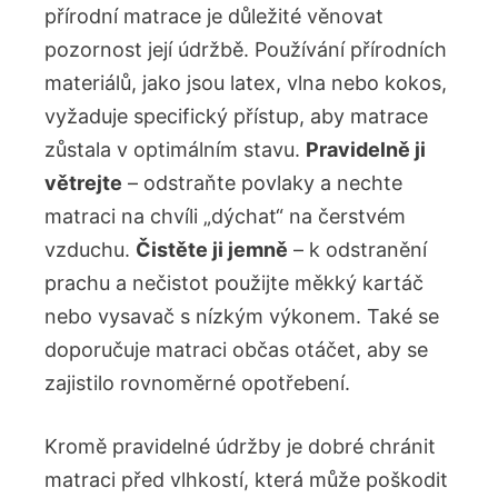
přírodní ⁣matrace je důležité věnovat
pozornost její údržbě. Používání přírodních
materiálů, jako jsou latex, vlna nebo kokos,
vyžaduje specifický přístup, aby matrace
zůstala v optimálním stavu.
Pravidelně ji
větrejte
– odstraňte povlaky ​a ​nechte
matraci na chvíli „dýchat“ na čerstvém
vzduchu.
Čistěte ji jemně
– k odstranění
prachu a nečistot​ použijte měkký kartáč
nebo ​vysavač s nízkým výkonem. Také se
doporučuje matraci občas otáčet, ⁣aby se
zajistilo rovnoměrné opotřebení.
Kromě pravidelné⁤ údržby je dobré chránit
matraci před vlhkostí, která může poškodit