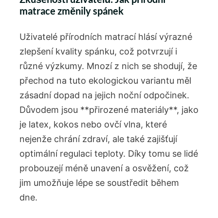
matrace změnily spánek
Uživatelé přírodních ‍matrací hlásí výrazné⁤
zlepšení‌ kvality spánku, což potvrzují i
různé výzkumy. Mnozí ​z nich se shodují,⁣ že
přechod na tuto ekologickou variantu měl
zásadní dopad na jejich noční​ odpočinek.
Důvodem jsou **přirozené materiály**, jako
je latex, kokos nebo ovčí vlna, které
nejenže ​chrání ​zdraví,⁣ ale‍ také zajišťují
optimální regulaci teploty. Díky tomu se lidé
probouzejí méně unavení a osvěžení, ‍což
jim umožňuje lépe se soustředit⁣ během
dne.