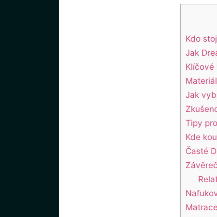
Kdo sto
Jak⁢ Dr
Klíčové
Materiál
Jak vyb
Zkušeno
Tipy pr
Kde kou
Časté D
Závěre
Rela
Nafukov
Matrace