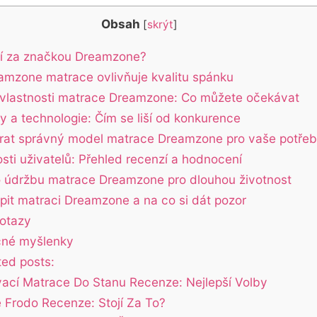
Obsah
[
skrýt
]
jí za⁤ značkou Dreamzone?
eamzone‌ matrace ovlivňuje kvalitu spánku
 vlastnosti matrace Dreamzone: Co můžete očekávat
y a technologie: Čím‌ se liší od konkurence
rat správný model matrace Dreamzone pro vaše potře
sti uživatelů: Přehled recenzí a hodnocení
o údržbu matrace Dreamzone pro dlouhou ⁢životnost
pit matraci Dreamzone a na co si dát pozor
otazy
čné myšlenky
ted posts:
ací Matrace Do Stanu Recenze: Nejlepší Volby
 Frodo Recenze: Stojí Za To?