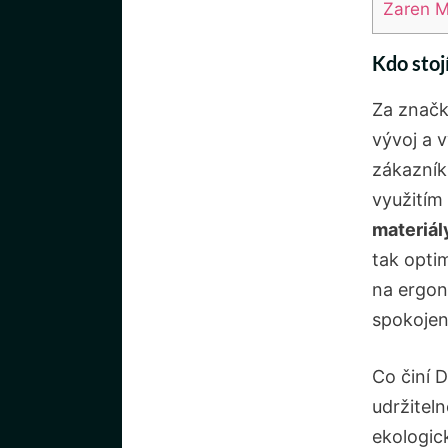
Zaren M
Kdo stoj
Za značk
vývoj a v
zákazník
využitím 
materiál
tak opti
na ⁢ergon
spokojen
Co činí D
udržitel
ekologic