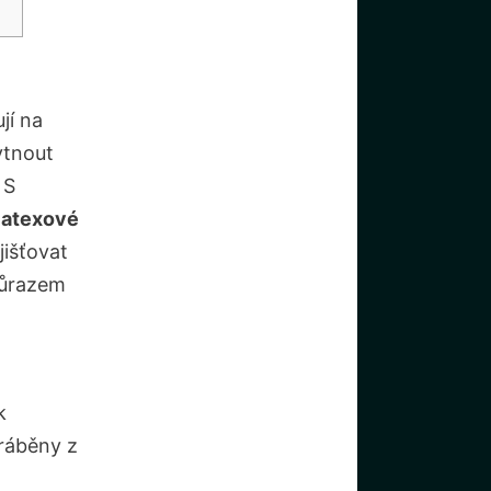
jí na
ytnout
 S
latexové
jišťovat
důrazem
k
yráběny z