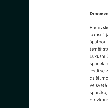
Dreamzo
Přemýšlel
luxusní,
špatnou 
téměř st
Luxusní S
spánek ho
jestli s
další „m
ve světě
sporáku,
prozkoum