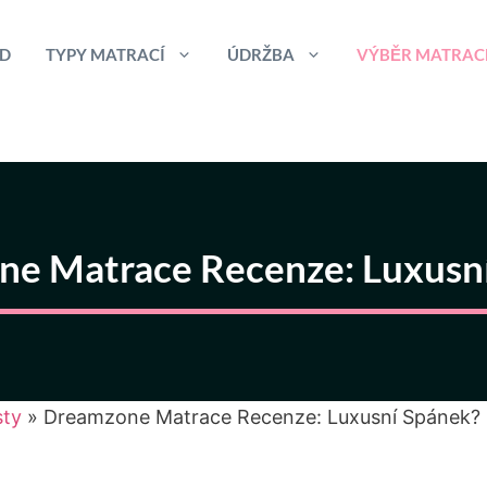
D
TYPY MATRACÍ
ÚDRŽBA
VÝBĚR MATRAC
e Matrace Recenze: Luxusn
sty
»
Dreamzone Matrace Recenze: Luxusní Spánek?