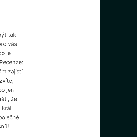
být tak
ro‍ vás
 je ​
 Recenze:
m ⁣zajistí
víte,‍
bo jen
ěti, že
 král
společně
snů!