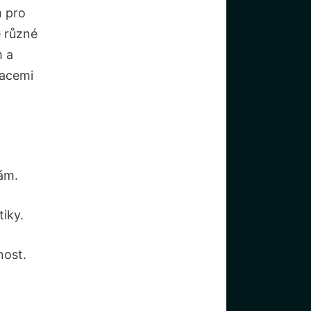
 ⁢pro
je různé
 a​
racemi
ám.
tiky.
nost.