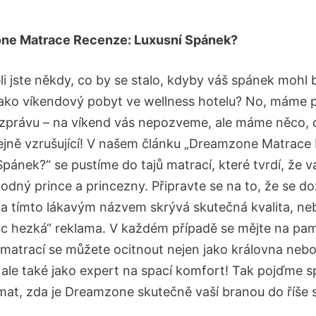
ne Matrace⁤ Recenze: Luxusní Spánek?
i jste někdy, co⁣ by se stalo, kdyby váš spánek mohl 
 jako víkendový pobyt ve wellness hotelu? No, máme p
zprávu – na víkend vás nepozveme, ale máme něco, co
ejně vzrušující! V našem​ článku „Dreamzone Matrace
pánek?“ se pustíme do tajů matrací, které tvrdí, ⁤že vá
dný prince a‌ princezny. Připravte se na to, že ‌se doz
e za tímto lákavým názvem skrývá skutečná kvalita, ne
oc hezká“ reklama. V každém případě se mějte na pam
 matrací⁤ se můžete ocitnout nejen jako královna nebo
 ale také jako expert ⁤na spací komfort! Tak pojďme 
at, zda​ je Dreamzone skutečně vaší branou do říše 