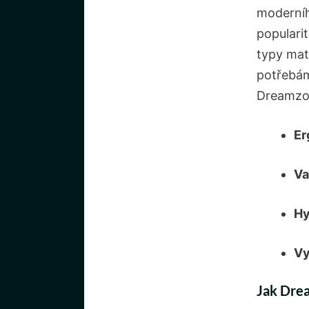
moderníh
populari
typy mat
potřebám
Dreamzo
Er
Va
Hy
Vy
Jak⁢ Dre