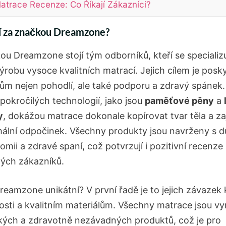
atrace Recenze: Co Říkají Zákazníci?
í za⁤ značkou Dreamzone?
ou Dreamzone stojí tým odborníků, kteří se specializu
ýrobu vysoce kvalitních matrací. Jejich cílem je posk
ům nejen pohodlí, ale také podporu a zdravý spánek.⁣
pokročilých technologií, jako jsou
paměťové pěny
a
y
, dokážou matrace dokonale kopírovat tvar těla a za
mální odpočinek. Všechny produkty jsou navrženy ‌s 
omii a zdravé spaní, což potvrzují i pozitivní​ recenze
ých zákazníků.
reamzone unikátní? V první řadě je to jejich závazek 
nosti a kvalitním materiálům. ⁤Všechny matrace jsou v
kých a zdravotně⁤ nezávadných produktů, což je pro