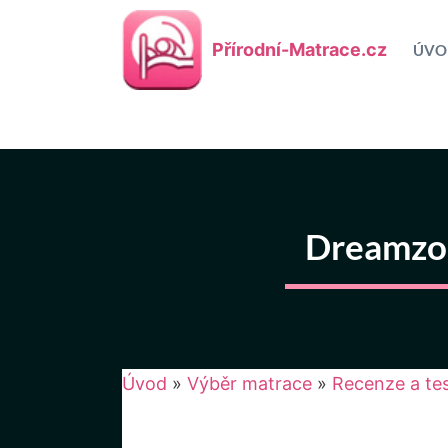
Přeskočit
na
Přírodní-Matrace.cz
ÚVO
obsah
Dreamzon
Úvod
»
Výběr matrace
»
Recenze a te