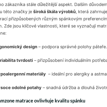
o zákazníka ⁢stále důležitější aspekt. Dalším důvodem
tu této značky je
široká škála výrobků
,‌ která ‌zahrnu
rací přizpůsobených různým spánkovým preferencím
. Zde jsou klíčové vlastnosti, které se vyznačují mat
ne:
gonomický design
– ⁤podpora správné polohy páteře.
riabilita tvrdosti
– přizpůsobení individuálním potřeb
poalergenní ⁤materiály
​ – ideální pro alergiky a‍ astma
soce odolné potahy
– ​snadná údržba a dlouhá život
amzone‌ matrace ovlivňuje kvalitu spánku