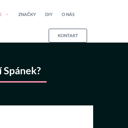
E
ZNAČKY
DIY
O NÁS
KONTAKT
í Spánek?