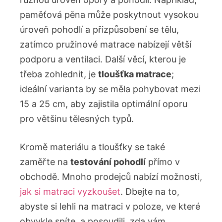
paměťová pěna může poskytnout vysokou
úroveň pohodlí a přizpůsobení se tělu,
zatímco pružinové matrace nabízejí větší
podporu a ventilaci. Další věcí, kterou je
třeba zohlednit, je
tloušťka matrace
;
ideální varianta by se měla pohybovat mezi
15 a 25 cm, aby zajistila optimální oporu
pro většinu tělesných typů.
Kromě materiálu a tloušťky se také
zaměřte na
testování pohodlí
přímo v
obchodě. Mnoho prodejců nabízí možnosti,
jak si matraci vyzkoušet
. Dbejte na to,
abyste si lehli na matraci v poloze, ve které
obvykle spíte, a posoudili, zda vám