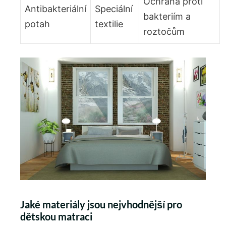
Ochrana proti
Antibakteriální
Speciální
bakteriím a
potah
textilie
roztočům
Jaké materiály jsou nejvhodnější pro
dětskou matraci