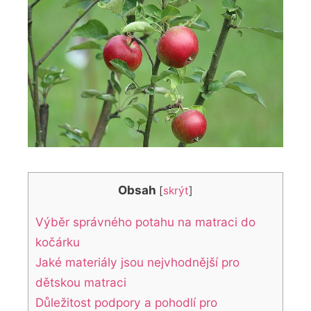
Obsah
[
skrýt
]
Výběr správného potahu na matraci do
kočárku
Jaké materiály jsou nejvhodnější pro
dětskou matraci
Důležitost podpory a pohodlí pro