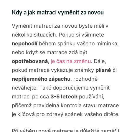
Kdy a jak matraci vyměnit za novou
Vyměnit matraci za novou byste měli v
několika situacích. Pokud si všimnete
nepohodlí
během spánku vašeho miminka,
nebo když se matrace zdá být
opotřebovaná
,
je čas na změnu
. Dále,
pokud matrace vykazuje známky
plísně
či
nepříjemného zápachu
, rozhodně
neváhejte. Také doporučujeme vyměnit
matraci po cca
3-5 letech
používání,
přičemž pravidelná kontrola stavu matrace
je klíčová pro zdravý spánek vašeho dítěte.
Při výběru nové matrace je důležité zaměřit