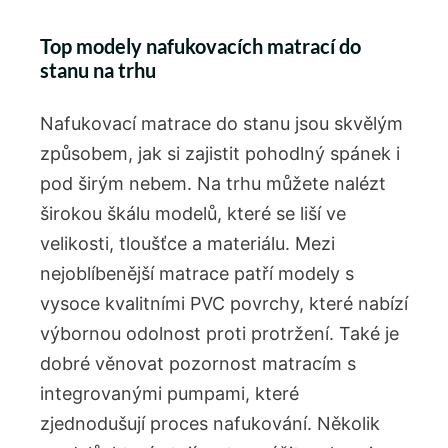
Top ​modely nafukovacích matrací do
stanu ‌na⁢ trhu
Nafukovací matrace do stanu jsou ​skvělým⁢
způsobem,​ jak ​si zajistit ‍pohodlný spánek i
‍pod⁤ širým nebem. Na ‍trhu můžete nalézt
širokou škálu modelů, které se liší ve
velikosti, tloušťce a materiálu. Mezi
nejoblíbenější matrace⁣ patří ​modely​ s
vysoce ⁢kvalitními PVC ⁣povrchy,‌ které nabízí⁤
výbornou​ odolnost proti protržení.⁢ Také⁢ je
dobré věnovat pozornost​ matracím s
⁤integrovanými pumpami, které
zjednodušují ​proces nafukování. Několik