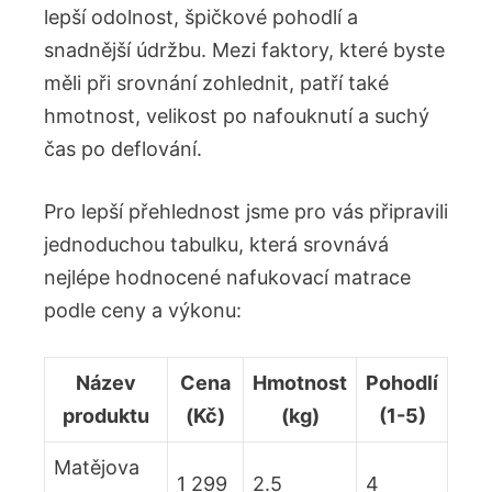
lepší odolnost, špičkové pohodlí ⁣a⁢
snadnější‍ údržbu. ⁣Mezi faktory, které byste
⁣měli při⁤ srovnání​ zohlednit, patří také
hmotnost, velikost⁤ po nafouknutí a suchý⁢
čas po deflování.
Pro lepší přehlednost⁤ jsme pro vás připravili
jednoduchou tabulku, která srovnává‍
nejlépe hodnocené nafukovací ‌matrace
⁤podle‍ ceny a výkonu:
Název
Cena
Hmotnost
Pohodlí
produktu
(Kč)
(kg)
(1-5)
Matějova
1 299
2.5
4