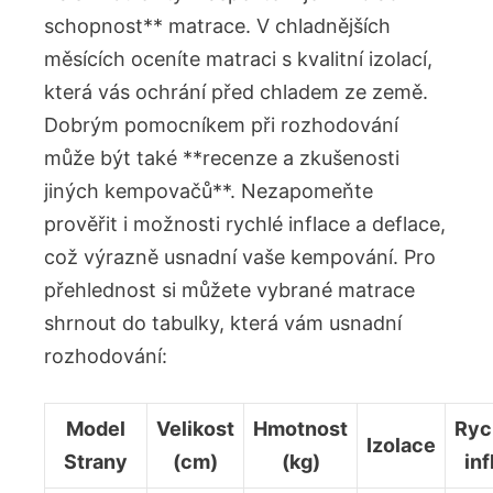
schopnost** matrace. V ⁢chladnějších
měsících oceníte⁣ matraci s⁣ kvalitní izolací,
⁤která vás ochrání⁣ před ‌chladem ze země.
Dobrým⁣ pomocníkem při⁣ rozhodování
může být také **recenze a‍ zkušenosti
jiných kempovačů**. Nezapomeňte
prověřit i možnosti rychlé inflace a deflace,
⁣což výrazně​ usnadní vaše kempování. Pro ​
přehlednost si‌ můžete vybrané matrace
shrnout do tabulky, která vám usnadní
‍rozhodování:
Model
Velikost
Hmotnost
Ryc
Izolace
Strany
(cm)
(kg)
inf