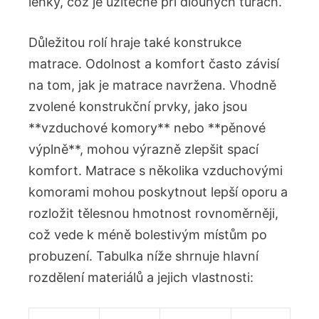
lehký, což je užitečné ​při dlouhých túrách.
Důležitou rolí hraje také konstrukce
matrace. Odolnost a komfort​ často závisí
na tom,​ jak je‌ matrace navržena. Vhodně
zvolené konstrukční prvky, jako ⁢jsou
**vzduchové ⁣komory** nebo **pěnové
výplně**, mohou výrazně zlepšit ⁢spací
komfort. Matrace s několika vzduchovými
komorami mohou poskytnout lepší oporu a
rozložit tělesnou hmotnost rovnoměrněji,
‌což vede​ k‌ méně bolestivým místům po
probuzení. Tabulka⁣ níže shrnuje hlavní⁤
rozdělení⁤ materiálů a⁣ jejich vlastnosti: