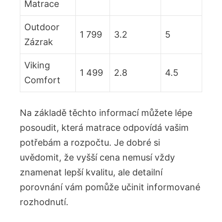
Matrace
Outdoor
1 799
3.2
5
Zázrak
Viking
1 499
2.8
4.5
Comfort
Na základě těchto⁣ informací⁢ můžete lépe‍
posoudit, která matrace odpovídá vašim
‍potřebám a rozpočtu. ⁤Je dobré si
uvědomit,‍ že vyšší cena nemusí ‌vždy
znamenat lepší kvalitu, ale⁣ detailní
porovnání​ vám pomůže učinit informované
rozhodnutí.