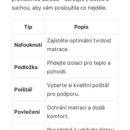
suchou, aby vám posloužila‌ co nejdéle.
Tip
Popis
Zajistěte ‌optimální‌ tvrdost
Nafouknutí
matrace.
Přidejte⁢ izolaci pro teplo a
Podložka
⁤pohodlí.
Vyberte si kvalitní polštář
Polštář
pro⁣ podporu.
Ochrání‍ matraci a dodá
Povlečení
komfort.
Pravidelně ⁤ji ‌udržujte čistou