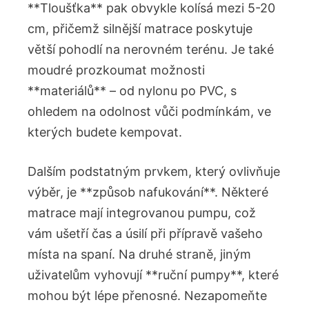
⁣**Tloušťka** ⁤pak⁣ obvykle ⁢kolísá mezi 5-20​
cm, ‌přičemž ‍silnější matrace ⁤poskytuje
⁤větší pohodlí na nerovném terénu. Je také
moudré prozkoumat možnosti
**materiálů** ‍– od ‍nylonu po PVC,⁢ s‍
ohledem na odolnost vůči podmínkám,⁢ ve
kterých budete​ kempovat.
Dalším podstatným prvkem, který ovlivňuje
výběr, je **způsob nafukování**. ⁣Některé⁣
matrace mají integrovanou pumpu, což
vám ušetří‍ čas⁣ a úsilí při přípravě vašeho
místa na spaní. ​Na druhé straně,​ jiným
uživatelům vyhovují **ruční pumpy**, které
mohou‌ být lépe přenosné. Nezapomeňte