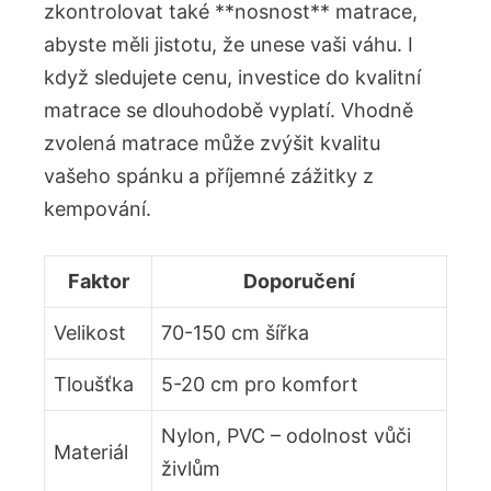
zkontrolovat ⁣také **nosnost** matrace,
‌abyste měli jistotu, že unese​ vaši ‍váhu. I
když sledujete cenu, investice do kvalitní
matrace se​ dlouhodobě vyplatí. Vhodně
‍zvolená matrace‍ může zvýšit kvalitu
vašeho spánku ⁢a příjemné zážitky z
kempování.
Faktor
Doporučení
Velikost
70-150 cm ‍šířka
Tloušťka
5-20 cm pro komfort
Nylon,⁣ PVC – odolnost vůči
Materiál
živlům