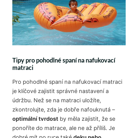
Tipy‌ pro ⁣pohodlné spaní na ⁣nafukovací
matraci
Pro pohodlné ​spaní‌ na nafukovací matraci
⁣je ‌klíčové zajistit správné⁣ nastavení a​
údržbu. Než se na ⁣matraci uložíte,
zkontrolujte, zda je dobře nafouknutá –
optimální tvrdost
by⁤ měla ​zajistit, že se
ponoříte⁣ do‌ matrace, ale ne⁤ až příliš. Je
dobré mít​ po ⁢ruce také
deku nebo