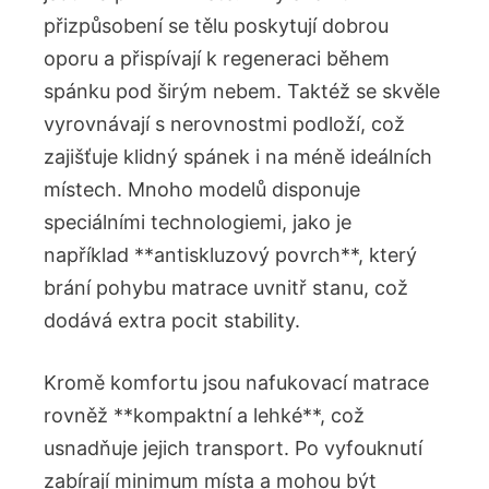
přizpůsobení⁣ se ​tělu poskytují​ dobrou
oporu a přispívají‌ k regeneraci během ​
spánku pod širým nebem. ⁣Taktéž se skvěle‌
vyrovnávají⁣ s nerovnostmi⁤ podloží, což ​
zajišťuje klidný spánek i na méně ideálních
místech. Mnoho modelů disponuje
‍speciálními technologiemi, jako je
například ​**antiskluzový ⁣povrch**, který
brání pohybu⁣ matrace uvnitř⁢ stanu,‍ což
dodává extra pocit stability.
Kromě komfortu jsou nafukovací matrace⁤
rovněž **kompaktní ⁤a lehké**,‌ což⁤
usnadňuje jejich transport. Po⁢ vyfouknutí
zabírají minimum místa a mohou být