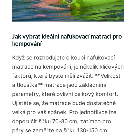
Jak vybrat ideální nafukovací⁤ matraci pro
kempování
Když se rozhodujete o koupi nafukovací
matrace ⁢na kempování, je několik klíčových
faktorů, které byste ‍měli‍ zvážit. **Velikost
a tloušťka** matrace ⁤jsou ⁤základními
parametry,​ které ovlivní celkový komfort.
Ujistěte se, že matrace​ bude dostatečně​
velká pro váš spánek.⁢ Pro jednotlivce lze⁣
doporučit šířku 70-80 cm, zatímco pro
páry‌ se zaměřte na šířku⁣ 130-150 ⁢cm.