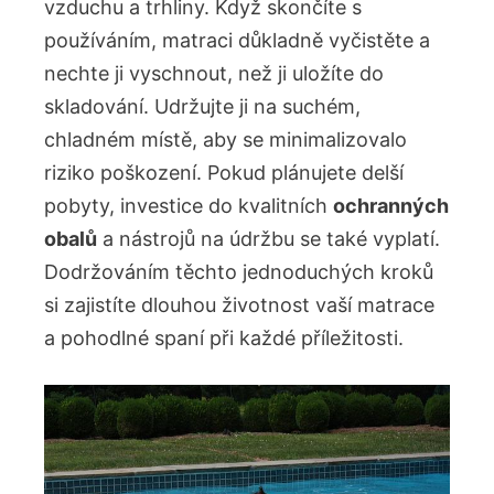
⁤vzduchu a⁢ trhliny. ⁣Když skončíte s
používáním, matraci důkladně vyčistěte a
nechte ⁢ji vyschnout, než‌ ji uložíte do
skladování. Udržujte ji na suchém,
chladném místě, aby se minimalizovalo‌
riziko ⁣poškození. Pokud ‍plánujete delší
pobyty, investice do kvalitních
ochranných
obalů
a nástrojů na údržbu se⁣ také vyplatí.
Dodržováním těchto jednoduchých kroků
si⁤ zajistíte dlouhou ‍životnost vaší matrace
a pohodlné ⁣spaní při každé příležitosti.