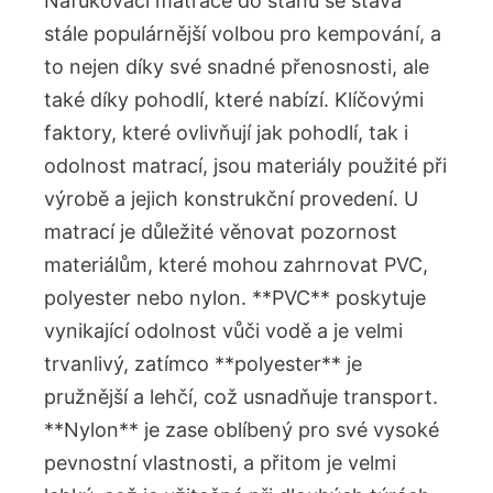
Nafukovací matrace ⁤do‌ stanu se stává
⁣stále​ populárnější volbou‍ pro kempování, a
to nejen díky​ své ⁢snadné přenosnosti,⁤ ale
také díky⁢ pohodlí, které‍ nabízí. Klíčovými
faktory, které‌ ovlivňují⁤ jak ⁢pohodlí, tak i
odolnost matrací, ⁣jsou materiály použité při
výrobě‌ a jejich konstrukční provedení.⁤ U
matrací je důležité‌ věnovat pozornost
‍materiálům, ⁣které ​mohou zahrnovat ‌PVC,
polyester nebo nylon. **PVC** poskytuje
vynikající ‍odolnost vůči vodě a ⁢je velmi
trvanlivý, zatímco **polyester** je​
pružnější ‌a ​lehčí,‌ což usnadňuje transport.
**Nylon** ⁢je zase oblíbený pro své ⁤vysoké‍
pevnostní ⁣vlastnosti, a‌ přitom je⁣ velmi​