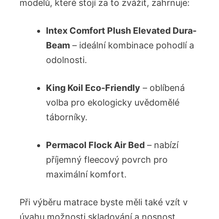
modelů, které stojí za to⁢ zvážit, zahrnuje:
Intex ‌Comfort Plush Elevated Dura-
Beam
– ideální⁣ kombinace ‍pohodlí⁣ a
odolnosti.
King Koil⁤ Eco-Friendly
–‍ oblíbená
⁢volba ⁢pro ekologicky uvědomělé
táborníky.
Permacol Flock Air Bed
​– nabízí
příjemný ‍fleecový povrch ‍pro
maximální komfort.
Při výběru matrace⁢ byste ​měli také vzít ⁤v‍
úvahu možnosti skladování a nosnost.‍