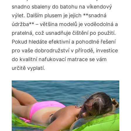
snadno sbaleny do batohu‍ na víkendový
výlet.‍ Dalším ⁢plusem je jejich **snadná
údržba** – ⁢většina ⁢modelů je voděodolná‍ a
pratelná, ⁤což usnadňuje čištění po⁣ použití.
Pokud hledáte efektivní a ​pohodlné řešení‌
pro vaše dobrodružství‌ v přírodě, investice⁣
do kvalitní‍ nafukovací matrace se vám
určitě vyplatí.