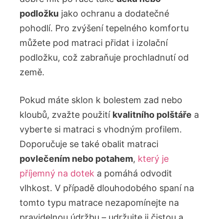
podložku
‌jako ochranu a dodatečné
pohodlí. Pro zvýšení‌ tepelného ‌komfortu
můžete pod matraci ⁤přidat i izolační
podložku, což zabraňuje prochladnutí ⁤od
země.
Pokud⁣ máte sklon k bolestem zad nebo
kloubů, zvažte použití
kvalitního polštáře
a
vyberte ⁢si matraci s vhodným profilem.
Doporučuje se také obalit⁣ matraci‍
povlečením nebo potahem
,‍
který je
příjemný na dotek
a pomáhá ⁤odvodit
vlhkost. V případě⁣ dlouhodobého spaní na
tomto typu matrace nezapomínejte na‍
pravidelnou⁢ údržbu – udržujte ‌ji čistou a