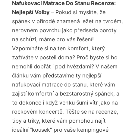
Nafukovací ⁢Matrace Do Stanu Recenze:
Nejlepší ‍Volby
–⁢ Pokud si ⁢myslíte, že
spánek v přírodě znamená ležet na tvrdém,
‌nerovném⁣ povrchu jako ⁢předseda poroty‍
na schůzi, máme pro vás řešení!‍
Vzpomínáte si na ten ​komfort, který
⁤zažíváte ​v posteli doma? ⁢Proč ​byste​ si ‍ho
nemohli‌ dopřát i pod hvězdami? V našem
článku⁢ vám‌ představíme ty nejlepší
‍nafukovací matrace do stanu, které vám
zajistí komfortní a bezstarostný⁤ spánek, a
to dokonce i​ když venku ‌šumí vítr jako⁢ na
rockovém koncertě. ⁣Těšte se na ⁤recenze,
tipy ‍a triky, které ‌vám pomohou najít
‌ideální ⁢“kousek” pro vaše kempingové⁢