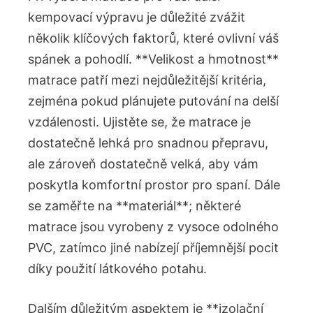
⁢kempovací ​výpravu je důležité zvážit
několik klíčových faktorů,​ které ovlivní váš
spánek a⁢ pohodlí. **Velikost ⁣a‍ hmotnost**
matrace⁤ patří mezi nejdůležitější kritéria,‌
zejména pokud plánujete putování⁣ na ‌delší‌
vzdálenosti. Ujistěte se, že matrace ‌je
dostatečně lehká pro snadnou přepravu,‍
ale ⁤zároveň⁢ dostatečně velká, aby ‌vám
poskytla komfortní prostor pro spaní.‍ Dále
se zaměřte ⁣na ‍**materiál**; ‌některé
matrace jsou vyrobeny z vysoce⁢ odolného
PVC, zatímco jiné nabízejí příjemnější pocit
⁢díky ⁤použití látkového potahu.
Dalším důležitým aspektem je **izolační⁤