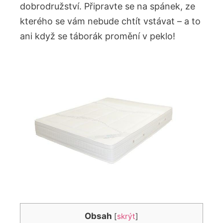
dobrodružství. Připravte se na spánek, ze
kterého⁣ se ⁢vám ‍nebude chtít vstávat – a to⁣
ani​ když‍ se táborák promění v peklo!
Obsah
[
skrýt
]