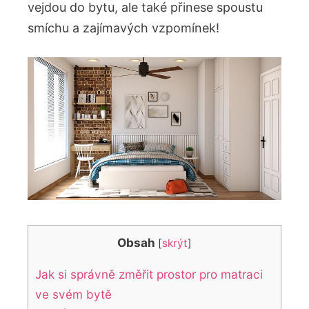
vejdou do bytu, ale také přinese spoustu
smíchu a zajímavých vzpomínek!
Obsah
[
skrýt
]
Jak si správně změřit prostor pro matraci
ve svém bytě