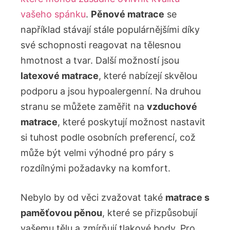
vašeho spánku
.
Pěnové matrace
se
například stávají stále populárnějšími díky
své schopnosti reagovat na tělesnou
hmotnost a tvar. Další možností jsou
latexové matrace
, které nabízejí skvělou
podporu a jsou hypoalergenní. Na druhou
stranu se můžete zaměřit na
vzduchové
matrace
, které poskytují možnost nastavit
si tuhost podle osobních preferencí, což
může být velmi výhodné pro páry s
rozdílnými požadavky na komfort.
Nebylo by od věci zvažovat také
matrace s
paměťovou pěnou
, které se přizpůsobují
vašemu tělu a zmírňují tlakové body. Pro