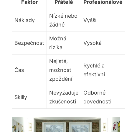
Faktor
Přátelé
Profesionálové
Nízké nebo
Náklady
Vyšší
žádné
Možná
Bezpečnost
Vysoká
rizika
Nejisté,
Rychlé a
Čas
možnost
efektivní
zpoždění
Nevyžaduje
Odborné
Skilly
zkušenosti
dovednosti