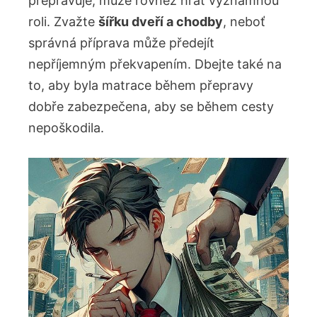
přepravuje, může rovněž hrát významnou
roli. Zvažte
šířku dveří a chodby
, neboť
správná příprava může předejít
nepříjemným překvapením. Dbejte také na
to, aby byla matrace během přepravy
dobře zabezpečena, aby se během cesty
nepoškodila.