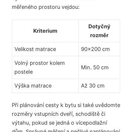
měřeného prostoru vejdou:
Dotyčný
Kriterium
rozměr
Velikost matrace
90×200 cm
Volný prostor kolem
Min. 50 cm
postele
Výška matrace
Až 30 cm
Při plánování cesty k bytu si také uvědomte
rozměry vstupních dveří, schodiště či
výtahu, pokud se jedná o vícepodlažní
dům. Správné měření a pečlivé naplánování