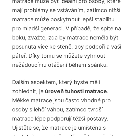
matrace může být ideální pro osoby, které
mají problémy se vstáváním, zatímco nižší
matrace může poskytnout lepší stabilitu
pro mladší generaci. V případě, že spíte na
boku, zvažte, zda by matrace neměla být
posunuta více ke stěně, aby podpořila vaši
páteř. Díky tomu se můžete vyhnout
nežádoucímu otáčení během spánku.
Dalším aspektem, který byste měli
zohlednit, je
úroveň tuhosti matrace
.
Měkké matrace jsou často vhodné pro
osoby s lehčí váhou, zatímco tvrdší
matrace lépe podporují těžší postavy.
Ujistěte se, že matrace je umístěna s