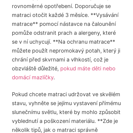
rovnoměrné opotřebení. Doporučuje se
matraci otočit každé 3 měsíce. **Vysávání
matrace** pomocí nástavce na čalounění
pomůže odstranit prach a alergeny, které
se v ní uchycují. **Na ochranu matrace**
můžete použít nepromokavý potah, který ji
chrání před skvrnami a vlhkostí, což je
obzvláště důležité,
pokud máte děti nebo
domácí mazlíčky
.
Pokud chcete matraci udržovat ve skvělém
stavu, vyhněte se jejímu vystavení přímému
slunečnímu světlu, které by mohlo způsobit
vyblednutí a poškození materiálu. **Zde je
několik tipů, jak o matraci správně