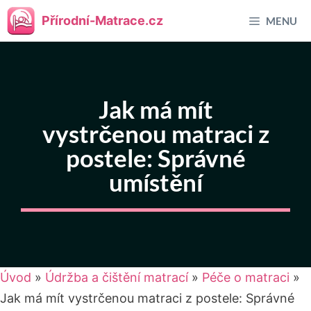
Přeskočit
Přírodní-Matrace.cz
MENU
na
obsah
Jak má mít
vystrčenou matraci z
postele: Správné
umístění
Úvod
»
Údržba a čištění matrací
»
Péče o matraci
»
Jak má mít vystrčenou matraci z postele: Správné