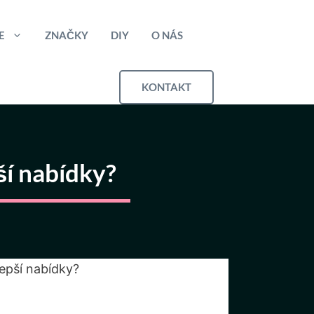
E
ZNAČKY
DIY
O NÁS
KONTAKT
ší nabídky?
lepší nabídky?