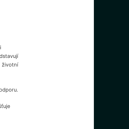
i
dstavují
 životní
podporu.
šťuje