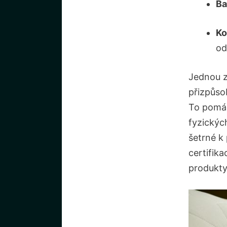
B
Ko
od
Jednou z
přizpůso
To pomáh
fyzickýc
šetrné k
certifika
produkty