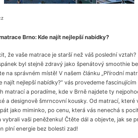
cz
 matrace Brno: Kde najít nejlepší nabídky?
it, že vaše matrace je starší než váš poslední vztah?
spánek byl stejně zdravý jako špenátový smoothie be
te na správném místě! V našem článku „Přírodní mat
e najít nejlepší nabídky?“ vás provedeme fascinující
ch matrací a poradíme, kde v Brně najdete ty nejpohod
ké a designově šmrncovní kousky. Od matrací, které
pát jako miminko, po cenu, která vás nenechá s poci
a vybrali vaši peněženku! Čtěte dál a objevte, jak se 
 plní energie bez bolesti zad!