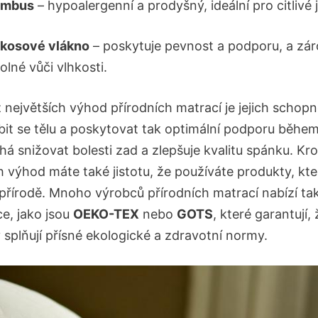
ambus
– hypoalergenní a prodyšný, ideální pro citlivé 
kosové vlákno
– poskytuje pevnost a podporu, a zár
olné vůči vlhkosti.
 největších výhod přírodních matrací je jejich schop
bit se tělu a poskytovat tak optimální podporu běhe
á snižovat bolesti zad a zlepšuje kvalitu spánku. Kr
h výhod máte také jistotu, že používáte produkty, kte
 přírodě. Mnoho výrobců přírodních matrací nabízí ta
ce, jako jsou
OEKO-TEX
nebo
GOTS
, které garantují, 
 splňují přísné ekologické a zdravotní normy.