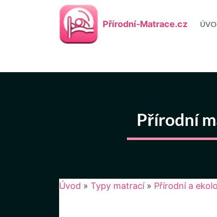
Přeskočit
na
Přírodní-Matrace.cz
ÚVO
obsah
Přírodní m
Úvod
»
Typy matrací
»
Přírodní a eko