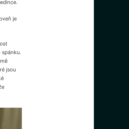
jedince.
oveň je
nost
m spánku.
omě
ré jsou
ké
že