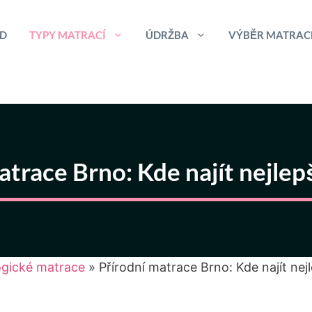
D
TYPY MATRACÍ
ÚDRŽBA
VÝBĚR MATRAC
atrace Brno: Kde najít nejlep
logické matrace
»
Přírodní matrace Brno: Kde najít nej