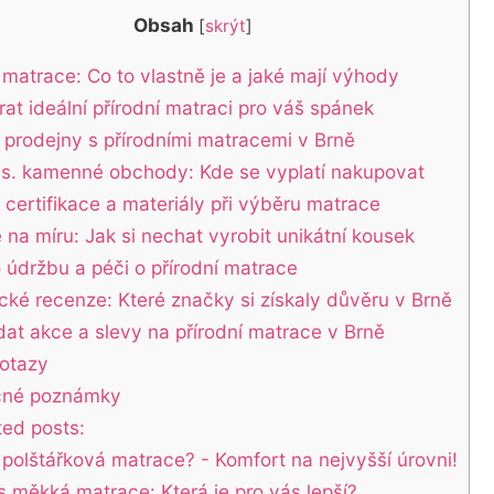
Obsah
[
skrýt
]
 matrace: Co to vlastně je a jaké mají výhody
at ideální přírodní matraci pro váš spánek
í prodejny s přírodními matracemi v Brně
vs. kamenné obchody: Kde se vyplatí nakupovat
 certifikace a materiály při výběru matrace
 na míru: Jak si nechat vyrobit unikátní kousek
o údržbu a péči o přírodní matrace
cké recenze: Které značky si získaly důvěru v Brně
dat akce a slevy na přírodní matrace v Brně
otazy
čné poznámky
ted posts:
o polštářková matrace? - Komfort na nejvyšší úrovni!
s měkká matrace: Která je pro vás lepší?