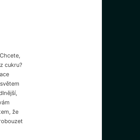
 Chcete,
z cukru?
race
m světem
lnější,
 vám
tem, že
probouzet