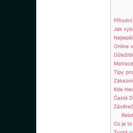
Přírodní
Jak vybr
Nejlepš
Online 
Důležité
Matrace
Tipy pr
Zákazni
Kde hle
Časté D
Závěre
Rela
Co je t
Tvrdá v